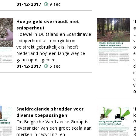
01-12-2017
9 sec
Hoe je geld overhoudt met
'
snipperhout
e
Hoewel in Duitsland en Scandinavië
E
snipperhout als energiebron
v
volstrekt gebruikelijk is, heeft
o
Nederland nog een lange weg te
e
gaan op dit gebied.
s
01-12-2017
5 sec
d
i
e
v
0
Sneldraaiende shredder voor
'
diverse toepassingen
k
De Belgische Van Laecke Group is
G
leverancier van een groot scala aan
g
merken in recycling- en
R