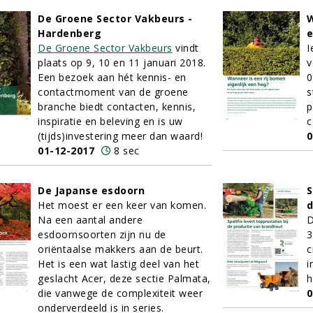
De Groene Sector Vakbeurs -
W
Hardenberg
e
De Groene Sector Vakbeurs
vindt
I
plaats op 9, 10 en 11 januari 2018.
v
Een bezoek aan hét kennis- en
0
contactmoment van de groene
s
branche biedt contacten, kennis,
p
inspiratie en beleving en is uw
c
(tijds)investering meer dan waard!
0
01-12-2017
8 sec
De Japanse esdoorn
S
Het moest er een keer van komen.
d
Na een aantal andere
D
esdoornsoorten zijn nu de
3
oriëntaalse makkers aan de beurt.
c
Het is een wat lastig deel van het
i
geslacht Acer, deze sectie Palmata,
h
die vanwege de complexiteit weer
0
onderverdeeld is in series.