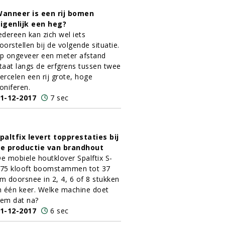
anneer is een rij bomen
igenlijk een heg?
edereen kan zich wel iets
oorstellen bij de volgende situatie.
p ongeveer een meter afstand
taat langs de erfgrens tussen twee
ercelen een rij grote, hoge
oniferen.
1-12-2017
7 sec
paltfix levert topprestaties bij
e productie van brandhout
e mobiele houtklover Spalftix S-
75 klooft boomstammen tot 37
m doorsnee in 2, 4, 6 of 8 stukken
n één keer. Welke machine doet
em dat na?
1-12-2017
6 sec