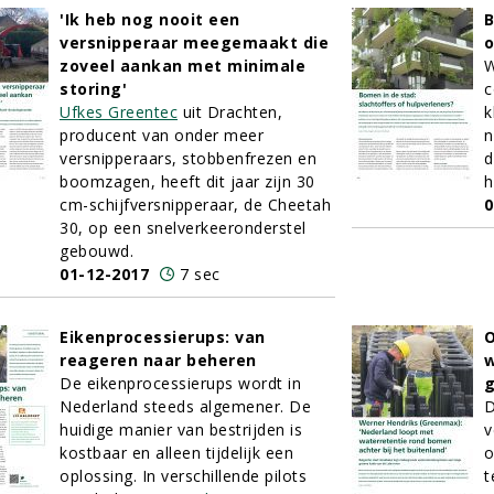
'Ik heb nog nooit een
B
versnipperaar meegemaakt die
o
zoveel aankan met minimale
W
storing'
c
Ufkes Greentec
uit Drachten,
k
producent van onder meer
n
versnipperaars, stobbenfrezen en
d
boomzagen, heeft dit jaar zijn 30
h
cm-schijfversnipperaar, de Cheetah
0
30, op een snelverkeeronderstel
gebouwd.
01-12-2017
7 sec
Eikenprocessierups: van
reageren naar beheren
w
De eikenprocessierups wordt in
g
Nederland steeds algemener. De
D
huidige manier van bestrijden is
v
kostbaar en alleen tijdelijk een
o
oplossing. In verschillende pilots
t