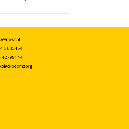
fo@nwst.nl
4-3602454
-42798144
kblad-boomzorg