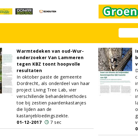
Warmtedeken van oud-Wur-
I
onderzoeker Van Lammeren
b
tegen KBZ toont hoopvolle
v
resultaten
D
In oktober paste de gemeente
c
Dordrecht, als onderdeel van haar
i
project Living Tree Lab, vier
r
verschillende behandelmethodes
i
toe bij zestien paardenkastanjes
l
die lijden aan de
o
kastanjebloedingsziekte.
g
01-12-2017
7 sec
v
0