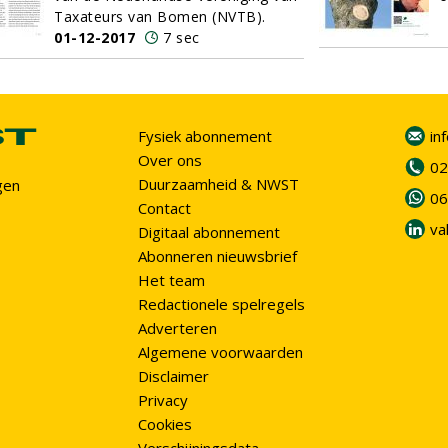
Taxateurs van Bomen (NVTB).
01-12-2017
7 sec
Fysiek abonnement
in
Over ons
02
Duurzaamheid & NWST
gen
06
Contact
va
Digitaal abonnement
Abonneren nieuwsbrief
Het team
Redactionele spelregels
Adverteren
Algemene voorwaarden
Disclaimer
Privacy
Cookies