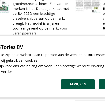
grondverzetmachines. Een van die
t
merken is het Duitse Jenz, dat met
B
de BA 725D een krachtige
p
dieselversnipperaar op de markt
v
brengt. Het model is al jaren
e
toonaangevend op de markt voor
0
versnipperaars.
01-12-2017
10 sec
Tories BV
Houtversniperaars op maat
V
 te zijn onze website aan te passen aan de wensen en interesse
In een special over
d
ij gebruik van cookies.
houtversnipperaars mag
B
jn voor ons van belang om voor u een prettige website ervaring 
machinefabrikant Jensen niet
h
ontbreken. Het Duitse bedrijf wordt
E
 verder
beschouwd als de uitvinder van de
B
houtversnipperaar en heeft een
z
AFWIJZEN
lange historie in de houtindustrie.
m
01-12-2017
6 sec
e
0