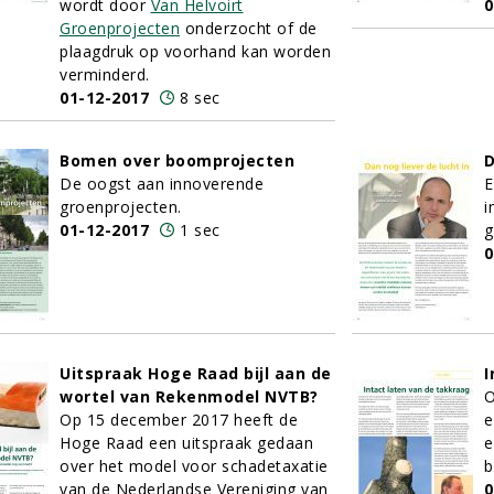
wordt door
Van Helvoirt
0
Groenprojecten
onderzocht of de
plaagdruk op voorhand kan worden
verminderd.
01-12-2017
8 sec
Bomen over boomprojecten
D
De oogst aan innoverende
E
groenprojecten.
i
01-12-2017
1 sec
g
0
Uitspraak Hoge Raad bijl aan de
I
wortel van Rekenmodel NVTB?
O
Op 15 december 2017 heeft de
e
Hoge Raad een uitspraak gedaan
e
over het model voor schadetaxatie
b
van de Nederlandse Vereniging van
0