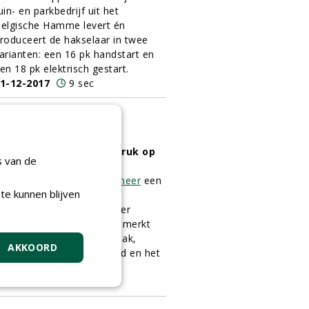
uin- en parkbedrijf uit het
elgische Hamme levert én
roduceert de hakselaar in twee
arianten: een 16 pk handstart en
en 18 pk elektrisch gestart.
1-12-2017
9 sec
ersnipperen met een druk op
s van de
e knop
egin 2016 lanceerde
Vermeer
een
te kunnen blijven
akselaar speciaal voor de
uropese markt: de Vermeer
C190XL. De BC190XL kenmerkt
ich door zijn gebruiksgemak,
AKKOORD
inimaal routineonderhoud en het
fficiënte invoersysteem.
1-12-2017
6 sec