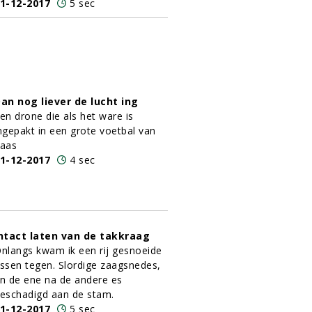
1-12-2017
5 sec
an nog liever de lucht ing
en drone die als het ware is
ngepakt in een grote voetbal van
aas
1-12-2017
4 sec
ntact laten van de takkraag
nlangs kwam ik een rij gesnoeide
ssen tegen. Slordige zaagsnedes,
n de ene na de andere es
eschadigd aan de stam.
1-12-2017
5 sec