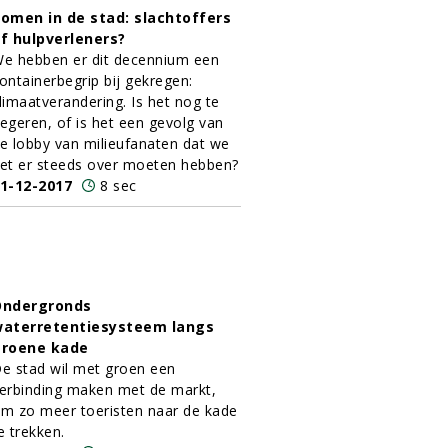
omen in de stad: slachtoffers
f hulpverleners?
e hebben er dit decennium een
ontainerbegrip bij gekregen:
limaatverandering. Is het nog te
egeren, of is het een gevolg van
e lobby van milieufanaten dat we
et er steeds over moeten hebben?
1-12-2017
8 sec
Ondergronds
aterretentiesysteem langs
roene kade
e stad wil met groen een
erbinding maken met de markt,
m zo meer toeristen naar de kade
e trekken.