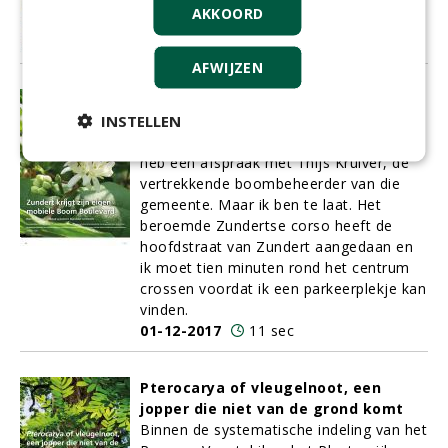
AKKOORD
AFWIJZEN
Zundert krijgt zijn eigen mobiele
INSTELLEN
boom Boulevard
Maandagmiddag 14.00 uur in Zundert. Ik
heb een afspraak met Thijs Kruiver, de
vertrekkende boombeheerder van die
gemeente. Maar ik ben te laat. Het
beroemde Zundertse corso heeft de
hoofdstraat van Zundert aangedaan en
ik moet tien minuten rond het centrum
crossen voordat ik een parkeerplekje kan
vinden.
01-12-2017
11 sec
Pterocarya of vleugelnoot, een
jopper die niet van de grond komt
Binnen de systematische indeling van het