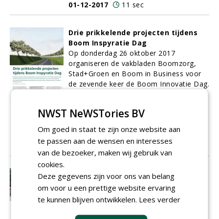
01-12-2017
11 sec
Drie prikkelende projecten tijdens
Boom Inspyratie Dag
Op donderdag 26 oktober 2017
organiseren de vakbladen Boomzorg,
Stad+Groen en Boom in Business voor
de zevende keer de Boom Innovatie Dag.
Vanwege het thema Bomen Inspyreren
Mensen én vanwege de locatie, het
NWST NeWSTories BV
Ebben Inspyrium
in Cuijk, is dit
evenement eenmalig omgedoopt tot
Om goed in staat te zijn onze website aan
Boom Inspyratie Dag.
te passen aan de wensen en interesses
01-12-2017
10 sec
van de bezoeker, maken wij gebruik van
cookies.
Bomen over boomprojecten
Deze gegevens zijn voor ons van belang
De mooiste projecten van de afgelopen
om voor u een prettige website ervaring
periode in the spotlights.
te kunnen blijven ontwikkelen.
Lees verder
01-12-2017
2 sec