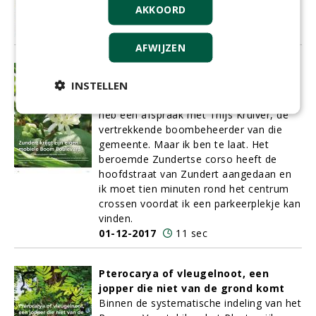
AKKOORD
AFWIJZEN
Zundert krijgt zijn eigen mobiele
INSTELLEN
boom Boulevard
Maandagmiddag 14.00 uur in Zundert. Ik
heb een afspraak met Thijs Kruiver, de
vertrekkende boombeheerder van die
gemeente. Maar ik ben te laat. Het
beroemde Zundertse corso heeft de
hoofdstraat van Zundert aangedaan en
ik moet tien minuten rond het centrum
crossen voordat ik een parkeerplekje kan
vinden.
01-12-2017
11 sec
Pterocarya of vleugelnoot, een
jopper die niet van de grond komt
Binnen de systematische indeling van het