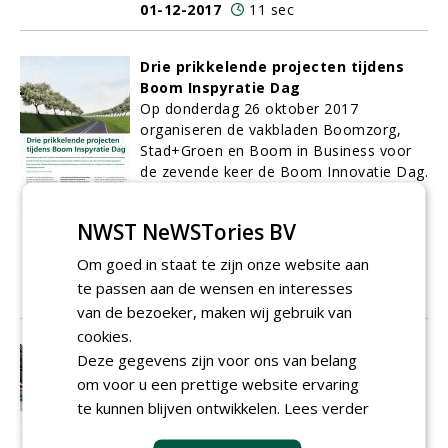
01-12-2017
11 sec
Drie prikkelende projecten tijdens
Boom Inspyratie Dag
Op donderdag 26 oktober 2017
organiseren de vakbladen Boomzorg,
Stad+Groen en Boom in Business voor
de zevende keer de Boom Innovatie Dag.
Vanwege het thema Bomen Inspyreren
Mensen én vanwege de locatie, het
NWST NeWSTories BV
Ebben Inspyrium
in Cuijk, is dit
evenement eenmalig omgedoopt tot
Om goed in staat te zijn onze website aan
Boom Inspyratie Dag.
te passen aan de wensen en interesses
01-12-2017
10 sec
van de bezoeker, maken wij gebruik van
cookies.
Bomen over boomprojecten
Deze gegevens zijn voor ons van belang
De mooiste projecten van de afgelopen
om voor u een prettige website ervaring
periode in the spotlights.
te kunnen blijven ontwikkelen.
Lees verder
01-12-2017
2 sec