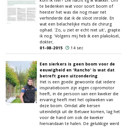
kom ik hier? Die nacht lig ik wakker. Om
te bedenken wat voor soort boom of
heester het was die nog maar net
verhinderde dat ik de sloot inrolde. En
wat een belachelijke muts de chirurg
ophad. 'Zo, u ziet er echt niet uit', grapte
ik nog. 'Volgens mij heb ik een plakoksel,
dokter
.
01-08-2015
14 sec
Een sierkers is geen boom voor de
eeuwigheid en 'Rancho' is wat dat
betreft geen uitzondering
Het is een goede gewoonte dat iedere
inspiratieboom zijn eigen copromotor
heeft, in de persoon van een kweker die
ervaring heeft met het opkweken van
deze boom. Omdat alle kersen
uiteindelijk uit de Betuwe komen, lag het
voor de hand om ook de kweker
hiervandaan te halen. De gelukkige werd