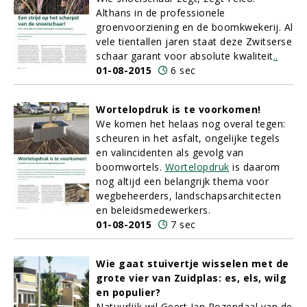
Althans in de professionele
groenvoorziening en de boomkwekerij. Al
vele tientallen jaren staat deze Zwitserse
schaar garant voor absolute kwaliteit
.
.
01-08-2015
6 sec
Wortelopdruk is te voorkomen!
We komen het helaas nog overal tegen:
scheuren in het asfalt, ongelijke tegels
en valincidenten als gevolg van
boomwortels.
Wortelopdruk
is daarom
nog altijd een belangrijk thema voor
wegbeheerders, landschapsarchitecten
en beleidsmedewerkers.
01-08-2015
7 sec
Wie gaat stuivertje wisselen met de
grote vier van Zuidplas: es, els, wilg
en populier?
Natuurlijk wil Geert Jan Rozendaal van de