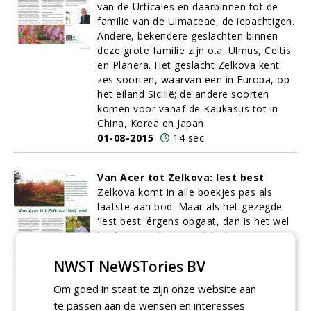
van de Urticales en daarbinnen tot de
familie van de Ulmaceae, de iepachtigen.
Andere, bekendere geslachten binnen
deze grote familie zijn o.a. Ulmus, Celtis
en Planera. Het geslacht Zelkova kent
zes soorten, waarvan een in Europa, op
het eiland Sicilië; de andere soorten
komen voor vanaf de Kaukasus tot in
China, Korea en Japan.
01-08-2015
14 sec
Van Acer tot Zelkova: lest best
Zelkova komt in alle boekjes pas als
laatste aan bod. Maar als het gezegde
'lest best' érgens opgaat, dan is het wel
bij deze prachtige sierlijke boom. De
mooie groeiwijze, de karaktervolle stam,
NWST NeWSTories BV
de kleuren van de stam en takken en de
prachtige oranjegele verkleuring van het
Om goed in staat te zijn onze website aan
blad in de herfst maken de
te passen aan de wensen en interesses
bomenliefhebber
op slag verliefd.