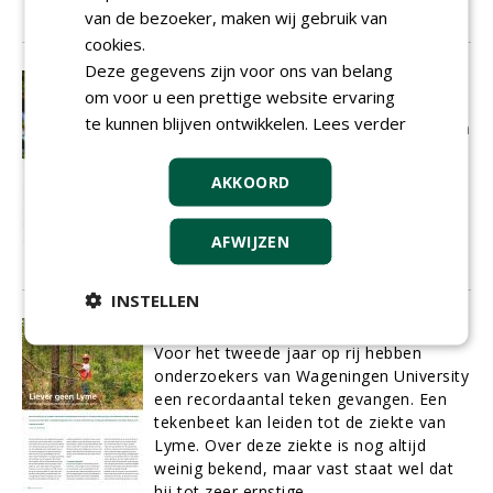
van de bezoeker, maken wij gebruik van
01-08-2015
12 sec
cookies.
Deze gegevens zijn voor ons van belang
Bomen voor bijen
om voor u een prettige website ervaring
Vanaf de eerste mooie dag in de lente
te kunnen blijven ontwikkelen.
Lees verder
tot de laatste zonnige najaarsdag vliegen
bijen uit om nectar en stuifmeel te
verzamelen. Naast bloemen van kruiden
AKKOORD
en planten spelen ook
bloeiende bomen
een grote rol in de voedselvoorziening
AFWIJZEN
van de bij.
01-08-2015
8 sec
INSTELLEN
Liever geen Lyme
Voor het tweede jaar op rij hebben
onderzoekers van Wageningen University
een recordaantal teken gevangen. Een
tekenbeet kan leiden tot de ziekte van
Lyme. Over deze ziekte is nog altijd
weinig bekend, maar vast staat wel dat
hij tot zeer ernstige