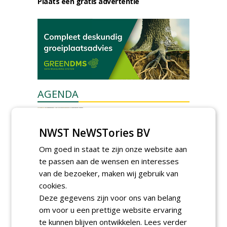
Plaats een gratis advertentie
AGENDA
Kennismakingssessie ETT op
9 september
NWST NeWSTories BV
woensdag 9 september 2026
Poel organiseert
Om goed in staat te zijn onze website aan
Boomverzorgersdag voor
te passen aan de wensen en interesses
boomprofessionals
van de bezoeker, maken wij gebruik van
vrijdag 9 oktober 2026
cookies.
Event: De stad van de
Deze gegevens zijn voor ons van belang
toekomst begint in de
openbare ruimte
om voor u een prettige website ervaring
donderdag 5 november 2026
te kunnen blijven ontwikkelen.
Lees verder