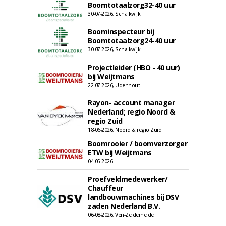
Boomtotaalzorg32-40 uur
30-07-2026, Schalkwijk
Boominspecteur bij
Boomtotaalzorg24-40 uur
30-07-2026, Schalkwijk
Projectleider (HBO - 40 uur)
bij Weijtmans
22-07-2026, Udenhout
Rayon- account manager
Nederland; regio Noord &
regio Zuid
18-06-2026, Noord & regio Zuid
Boomrooier / boomverzorger
ETW bij Weijtmans
04-05-2026
Proefveldmedewerker/
Chauffeur
landbouwmachines bij DSV
zaden Nederland B.V.
06-08-2026, Ven-Zelderheide