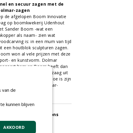
nel en secuur zagen met de
Dolmar-zagen
p de afgelopen Boom Innovatie
ag op boomkwekerij Udenhout
iet Sander Boom -wat een
nkopper als naam- zien wat
oodcarving is: in een mum van tijd
it een houtblok sculpturen zagen.
oom won al vele prijzen met deze
port- en kunstvorm. Dolmar
ponsort hem en Boom heeft dan
ok beschikking over elke zaag uit
et
Dolmar-assortiment
. Hoe is zijn
erkervaring met de Dolmar-
s van de
agen?
1-12-2014
13 sec
te kunnen blijven
etwerk van weerstations
ormt nieuw EPR-
waarschuwingssysteem
AKKOORD