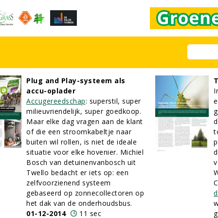
Plug and Play-systeem als
T
accu-oplader
I
Accugereedschap
: superstil, super
e
milieuvriendelijk, super goedkoop.
g
Maar elke dag vragen aan de klant
d
of die een stroomkabeltje naar
t
buiten wil rollen, is niet de ideale
p
situatie voor elke hovenier. Michiel
d
Bosch van detuinenvanbosch uit
v
Twello bedacht er iets op: een
W
zelfvoorzienend systeem
C
gebaseerd op zonnecollectoren op
d
het dak van de onderhoudsbus.
01-12-2014
11 sec
g