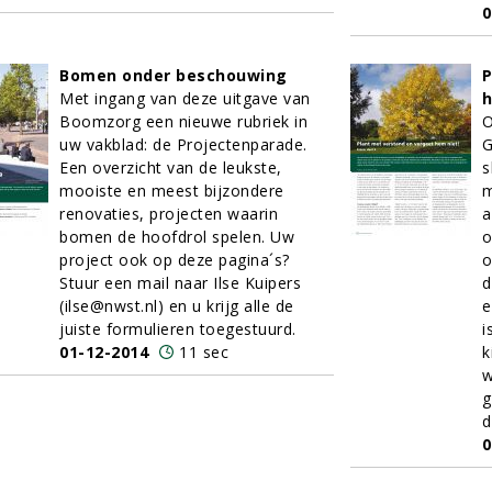
0
Bomen onder beschouwing
P
Met ingang van deze uitgave van
h
Boomzorg een nieuwe rubriek in
O
uw vakblad: de Projectenparade.
G
Een overzicht van de leukste,
s
mooiste en meest bijzondere
m
renovaties, projecten waarin
a
bomen de hoofdrol spelen. Uw
o
project ook op deze pagina´s?
o
Stuur een mail naar Ilse Kuipers
d
(ilse@nwst.nl) en u krijg alle de
e
juiste formulieren toegestuurd.
i
01-12-2014
11 sec
k
w
g
d
0