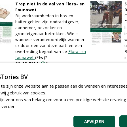
Trap niet in de val van Flora- en
S
Faunawet
Bij werkzaamheden in bos en
O
buitengebied zijn opdrachtgever,
D
aannemer, bezoeker en
l
grondeigenaar betrokken. Wie is
i
wanneer verantwoordelijk wanneer
w
er door een van deze partijen een
u
overtreding begaat van de
Flora- en
B
faunawet
(Ffw)?
s
01-12-2014
8 sec
s
o
h
Tories BV
w
 te zijn onze website aan te passen aan de wensen en interesse
z
ij gebruik van cookies.
0
jn voor ons van belang om voor u een prettige website ervaring 
 verder
Nieuwe Bomensoftware maakt
N
nauwkeurigheidsslag
v
Boom-Safetycalc is een nieuwe
AFWIJZEN