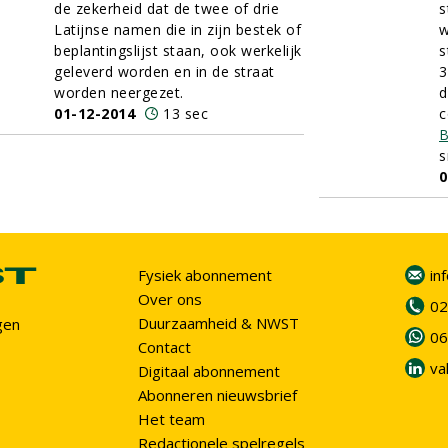
de zekerheid dat de twee of drie
s
Latijnse namen die in zijn bestek of
w
beplantingslijst staan, ook werkelijk
s
geleverd worden en in de straat
3
worden neergezet.
d
01-12-2014
13 sec
c
B
s
0
Fysiek abonnement
in
Over ons
02
Duurzaamheid & NWST
gen
06
Contact
va
Digitaal abonnement
Abonneren nieuwsbrief
Het team
Redactionele spelregels