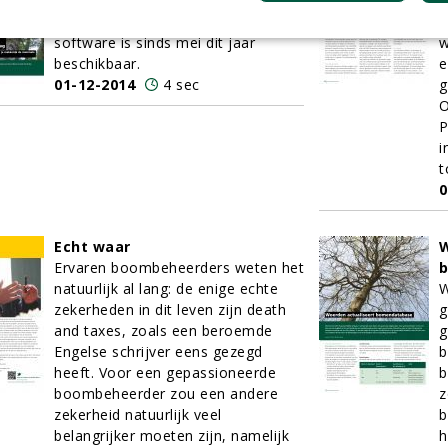
bomensoftware, ontwikkeld door
D
Boom KCB
. De testversie van deze
o
software is sinds mei dit jaar
w
beschikbaar.
e
01-12-2014
4 sec
g
O
P
i
t
0
Echt waar
W
Ervaren boombeheerders weten het
natuurlijk al lang: de enige echte
W
zekerheden in dit leven zijn death
g
and taxes, zoals een beroemde
g
Engelse schrijver eens gezegd
b
heeft. Voor een gepassioneerde
b
boombeheerder zou een andere
z
zekerheid natuurlijk veel
b
belangrijker moeten zijn, namelijk
h