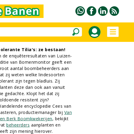
olerante Tilia's: ze bestaan!
n de enquêteresultaten van Luizen-
ditie van Bomenmonitor geeft een
root aantal boombeheerders aan
at zij weten welke lindesoorten
olerant zijn tegen bladluis. Zij
lanten deze dan ook aan vanuit
ie gedachte. Klopt het dat zij
oldoende resistent zijn?
andelende encyclopedie Cees van
asteren, productiemanager bij
Van
en Berk Boomkwekerijen
, bekijkt
wat
beheerders
aanplanten en
eeft zijn mening hierover.