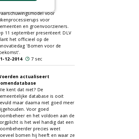
LV Plant
werkt aan de
ntwikkeling van een
aarschuwingsmodel voor
ikenprocessierups voor
emeenten en groenvoorzieners.
p 11 september presenteert DLV
lant het officieel op de
nnovatiedag 'Bomen voor de
oekomst'.
1-12-2014
7 sec
oerden actualiseert
bomendatabase
ie kent dat niet? De
emeentelijke database is ooit
evuld maar daarna niet goed meer
ijgehouden. Voor goed
oombeheer en het voldoen aan de
orgplicht is het wel handig dat een
oombeheerder precies weet
oeveel bomen hij heeft en waar ze