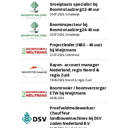
Groeiplaats specialist bij
Boomtotaalzorg32-40 uur
30-07-2026, Schalkwijk
Boominspecteur bij
Boomtotaalzorg24-40 uur
30-07-2026, Schalkwijk
Projectleider (HBO - 40 uur)
bij Weijtmans
22-07-2026, Udenhout
Rayon- account manager
Nederland; regio Noord &
regio Zuid
18-06-2026, Noord & regio Zuid
Boomrooier / boomverzorger
ETW bij Weijtmans
04-05-2026
Proefveldmedewerker/
Chauffeur
landbouwmachines bij DSV
zaden Nederland B.V.