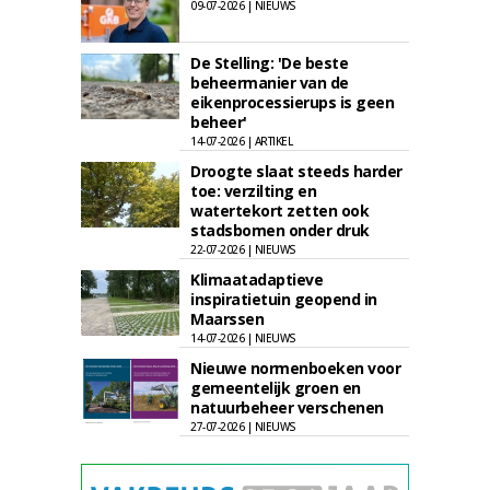
09-07-2026 | NIEUWS
De Stelling: 'De beste
beheermanier van de
eikenprocessierups is geen
beheer'
14-07-2026 | ARTIKEL
Droogte slaat steeds harder
toe: verzilting en
watertekort zetten ook
stadsbomen onder druk
22-07-2026 | NIEUWS
Klimaatadaptieve
inspiratietuin geopend in
Maarssen
14-07-2026 | NIEUWS
Nieuwe normenboeken voor
gemeentelijk groen en
natuurbeheer verschenen
27-07-2026 | NIEUWS