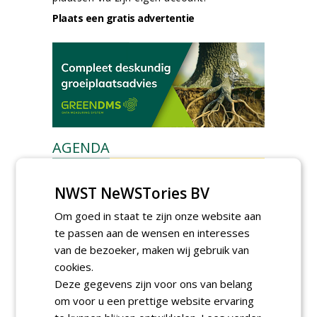
Plaats een gratis advertentie
AGENDA
Kennismakingssessie ETT op
9 september
NWST NeWSTories BV
woensdag 9 september 2026
Om goed in staat te zijn onze website aan
Poel organiseert
te passen aan de wensen en interesses
Boomverzorgersdag voor
boomprofessionals
van de bezoeker, maken wij gebruik van
vrijdag 9 oktober 2026
cookies.
Event: De stad van de
Deze gegevens zijn voor ons van belang
toekomst begint in de
om voor u een prettige website ervaring
openbare ruimte