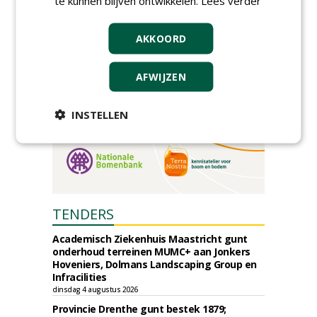
te kunnen blijven ontwikkelen.
Lees verder
donderdag 5 november 2026
AKKOORD
AFWIJZEN
INSTELLEN
TENDERS
Academisch Ziekenhuis Maastricht gunt
onderhoud terreinen MUMC+ aan Jonkers
Hoveniers, Dolmans Landscaping Group en
Infracilities
dinsdag 4 augustus 2026
Provincie Drenthe gunt bestek 1879;