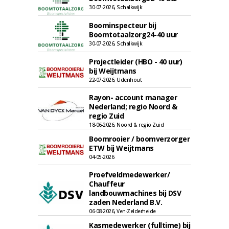
30-07-2026, Schalkwijk
Boominspecteur bij
Boomtotaalzorg24-40 uur
30-07-2026, Schalkwijk
Projectleider (HBO - 40 uur)
bij Weijtmans
22-07-2026, Udenhout
Rayon- account manager
Nederland; regio Noord &
regio Zuid
18-06-2026, Noord & regio Zuid
Boomrooier / boomverzorger
ETW bij Weijtmans
04-05-2026
Proefveldmedewerker/
Chauffeur
landbouwmachines bij DSV
zaden Nederland B.V.
06-08-2026, Ven-Zelderheide
Kasmedewerker (fulltime) bij