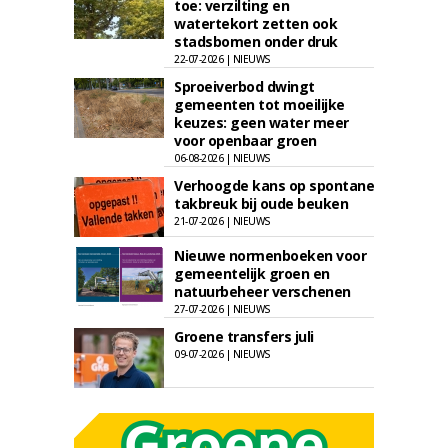
toe: verzilting en
watertekort zetten ook
stadsbomen onder druk
22-07-2026 | NIEUWS
Sproeiverbod dwingt
gemeenten tot moeilijke
keuzes: geen water meer
voor openbaar groen
06-08-2026 | NIEUWS
Verhoogde kans op spontane
takbreuk bij oude beuken
21-07-2026 | NIEUWS
Nieuwe normenboeken voor
gemeentelijk groen en
natuurbeheer verschenen
27-07-2026 | NIEUWS
Groene transfers juli
09-07-2026 | NIEUWS