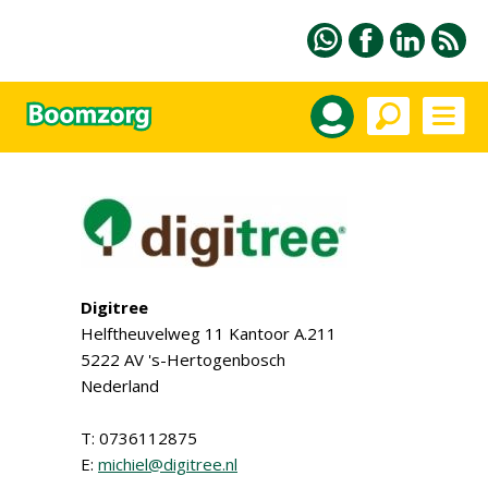
Digitree
Helftheuvelweg 11 Kantoor A.211
5222 AV 's-Hertogenbosch
Nederland
T: 0736112875
E:
michiel@digitree.nl