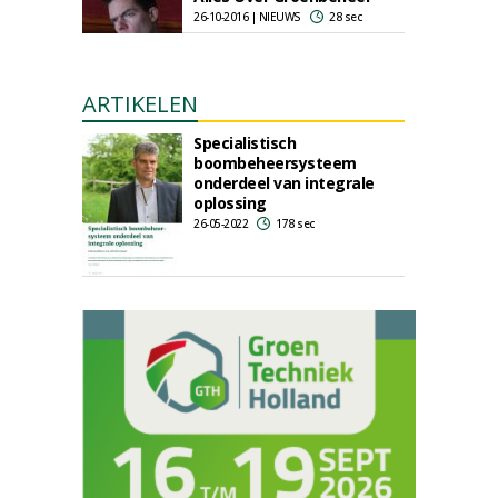
26-10-2016 | NIEUWS
28 sec
ARTIKELEN
Specialistisch
boombeheersysteem
onderdeel van integrale
oplossing
26-05-2022
178 sec