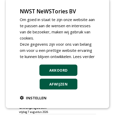
NWST NeWSTories BV
Om goed in staat te zijn onze website aan
te passen aan de wensen en interesses
van de bezoeker, maken wij gebruik van
cookies.
Deze gegevens zijn voor ons van belang
om voor u een prettige website ervaring
te kunnen blijven ontwikkelen.
Lees verder
TENDERS
AKKOORD
Gemeente Tilburg gunt raamovereenkomst
kap en herplant bomen aan J. van Esch.
AFWIJZEN
vrijdag 7 augustus 2026
Gemeente Tilburg gunt ecologische
INSTELLEN
verbindingszone Zwaluwenbunders en
boslandschap Rugdijk aan Van Helvoirt
Groenprojecten
vrijdag 7 augustus 2026