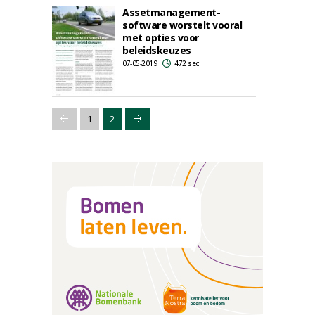
Assetmanagement-
software worstelt vooral
met opties voor
beleidskeuzes
07-05-2019
472 sec
1
2