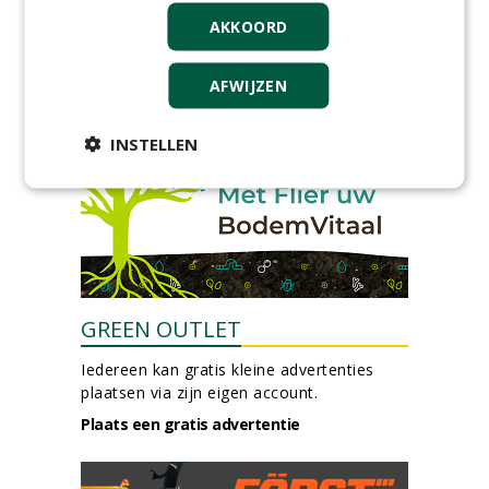
Allround
AKKOORD
magazijnmedewerker
(fulltime) bij DSV zaden
Nederland B.V.
AFWIJZEN
06-08-2026, Ven Zelderheide
meer Groene Banen
INSTELLEN
GREEN OUTLET
Iedereen kan gratis kleine advertenties
plaatsen via zijn eigen account.
Plaats een gratis advertentie