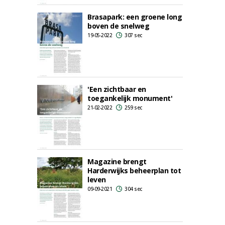
Brasapark: een groene long
boven de snelweg
19-05-2022
307 sec
'Een zichtbaar en
toegankelijk monument'
21-02-2022
259 sec
Magazine brengt
Harderwijks beheerplan tot
leven
09-09-2021
304 sec