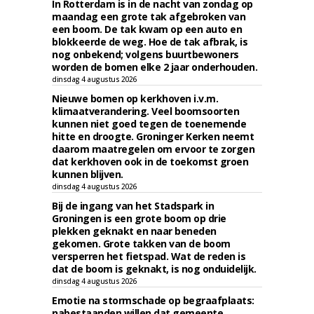
In Rotterdam is in de nacht van zondag op
maandag een grote tak afgebroken van
een boom. De tak kwam op een auto en
blokkeerde de weg. Hoe de tak afbrak, is
nog onbekend; volgens buurtbewoners
worden de bomen elke 2 jaar onderhouden.
dinsdag 4 augustus 2026
Nieuwe bomen op kerkhoven i.v.m.
klimaatverandering. Veel boomsoorten
kunnen niet goed tegen de toenemende
hitte en droogte. Groninger Kerken neemt
daarom maatregelen om ervoor te zorgen
dat kerkhoven ook in de toekomst groen
kunnen blijven.
dinsdag 4 augustus 2026
Bij de ingang van het Stadspark in
Groningen is een grote boom op drie
plekken geknakt en naar beneden
gekomen. Grote takken van de boom
versperren het fietspad. Wat de reden is
dat de boom is geknakt, is nog onduidelijk.
dinsdag 4 augustus 2026
Emotie na stormschade op begraafplaats:
nabestaanden willen dat gemeente