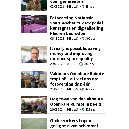
voor gemeenten
02-05-2026 | NIEUWS
45 sec
Fotoverslag Nationale
Sport Vakbeurs 2025: padel,
kunstgras en digitalisering
kleuren beursvloer
06-11-2025 | NIEUWS
390 sec
It really is possible: saving
money and improving
outdoor space quality
29-09-2025 | ARTICLE
309 sec
Vakbeurs Openbare Ruimte
trapt af – dit viel ons op:
fotoverslag dag één
24-09-2025 | NIEUWS
443 sec
Dag twee van de Vakbeurs
Openbare Ruimte in beeld
26-09-2024 | NIEUWS
472 sec
Onderzoekers hopen
grilligheid van schimmel