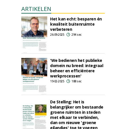
ARTIKELEN
Het kan echt: besparen én
kwaliteit buitenruimte
verbeteren
26-09-2025
294 sec
'We bedienen het publieke
domein nu breed: integraal
beheer en efficiëntere
werkprocessen'
19-02-2025
188 sec
De Stelling: Het is
belangrijker om bestaande
groene ruimten in steden
met elkaar te verbinden,
dan om nieuwe 'groene
eilandjes' toe te voegen