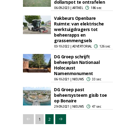
dollarspot te ontrafelen
06-09-2023 | ARTIKEL
186 sec
Vakbeurs Openbare
Ruimte: van elektrische
werktuigdragers tot
beheerapps en
grassenmengsels
03-10-2022 | ADVERTORIAL
126 sec
DG Groep schrijft
beheerplan Nationaal
Holocaust
Namenmonument
06-10-2021 | NIEUWS
33 sec
DG Groep past
beheersysteem gisib toe
op Bonaire
29-09-2021 | NIEUWS
47 sec
1
2