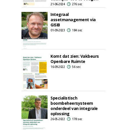
21-06-2024
276 sec
Integraal
assetmanagement via
GISIB
01-09-2023
184 sec
Komt dat zien: Vakbeurs
Openbare Ruimte
16-09-2022
56 sec
Specialistisch
boombeheersysteem
onderdeel van integrale
oplossing
26-05-2022
178 sec