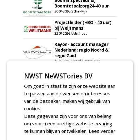
Boominspecteur bij
Boomtotaalzorg24-40 uur
30-07-2026, Schalkwijk
Projectleider (HBO - 40 uur)
bij Weijtmans
22-07-2026, Udenhout
Rayon- account manager
Nederland; regio Noord &
regio Zuid
18-06-2026, Noord & regio Zuid
Boomrooier / boomverzorger
NWST NeWSTories BV
ETW bij Weijtmans
04-05-2026
Om goed in staat te zijn onze website aan
Proefveldmedewerker/
te passen aan de wensen en interesses
Chauffeur
van de bezoeker, maken wij gebruik van
landbouwmachines bij DSV
cookies.
zaden Nederland B.V.
06-08-2026, Ven-Zelderheide
Deze gegevens zijn voor ons van belang
Kasmedewerker (fulltime) bij
om voor u een prettige website ervaring
DSV zaden Nederland B.V.
te kunnen blijven ontwikkelen.
Lees verder
06-08-2026, Ven-Zelderheide