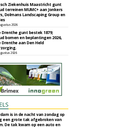
sch Ziekenhuis Maastricht gunt
ud terreinen MUMC+ aan Jonkers
rs, Dolmans Landscaping Group en
ies
ugustus 2026
e Drenthe gunt bestek 1879;
ud bomen en beplantingen 2026,
e Drenthe aan Den Held
zorging.
gustus 2026
ELS
rdam is in de nacht van zondag op
 een grote tak afgebroken van
m. De tak kwam op een auto en