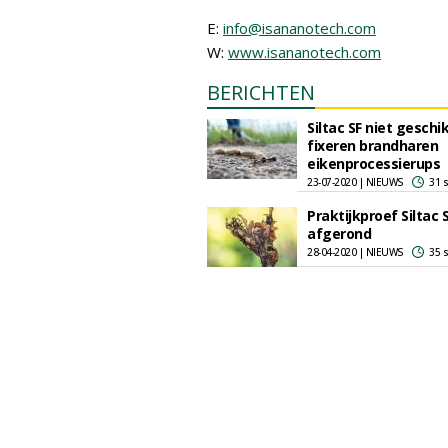
E:
info@isananotech.com
W:
www.isananotech.com
BERICHTEN
Siltac SF niet geschi
fixeren brandharen
eikenprocessierups
23-07-2020 | NIEUWS
31 
Praktijkproef Siltac 
afgerond
28-04-2020 | NIEUWS
35 