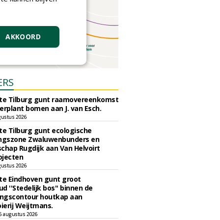
AKKOORD
ERS
e Tilburg gunt raamovereenkomst
erplant bomen aan J. van Esch.
gustus 2026
e Tilburg gunt ecologische
ingszone Zwaluwenbunders en
chap Rugdijk aan Van Helvoirt
ojecten
gustus 2026
e Eindhoven gunt groot
d ''Stedelijk bos'' binnen de
ngscontour houtkap aan
erij Weijtmans.
6 augustus 2026