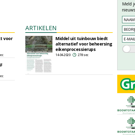
Meld j
nieuws
ARTIKELEN
kt voor
Middel uit tuinbouw biedt
alternatief voor beheersing
eikenprocessierups
sec
14-04-2020
278 sec
SF
sec