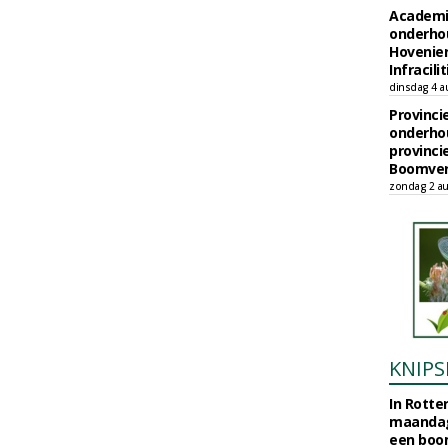
Academi
onderho
Hovenie
Infracilit
dinsdag 4 a
Provinci
onderho
provinci
Boomver
zondag 2 au
KNIPS
In Rotte
maandag
een boo