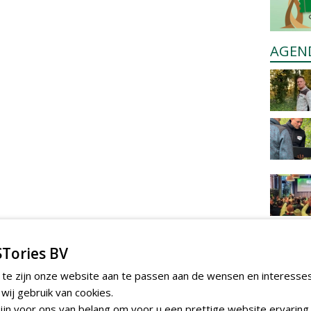
AGEN
Tories BV
 te zijn onze website aan te passen aan de wensen en interesse
ij gebruik van cookies.
jn voor ons van belang om voor u een prettige website ervaring 