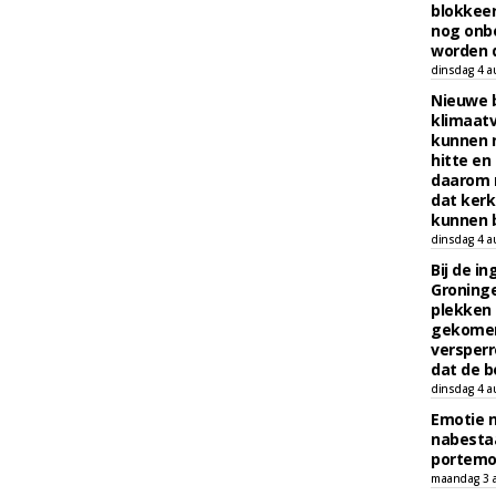
blokkeer
nog onb
worden d
dinsdag 4 a
Nieuwe 
klimaat
kunnen 
hitte en
daarom 
dat kerk
kunnen b
dinsdag 4 a
Bij de i
Groninge
plekken
gekomen
versperr
dat de b
dinsdag 4 a
Emotie 
nabesta
portem
maandag 3 