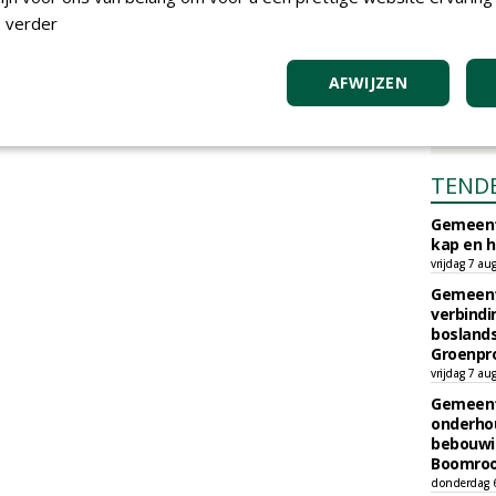
 verder
AFWIJZEN
TEND
Gemeent
kap en h
vrijdag 7 au
Gemeent
verbind
boslands
Groenpr
vrijdag 7 au
Gemeent
onderhou
bebouwi
Boomrooi
donderdag 