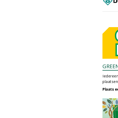
GREE
Iedereen
plaatsen
Plaats e