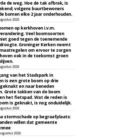
de de weg. Hoe de tak afbrak, is
ekend; volgens buurtbewoners
e bomen elke 2 jaar onderhouden.
ugustus 2026
bomen op kerkhoven i.v.m.
verandering. Veel boomsoorten
niet goed tegen de toenemende
 droogte. Groninger Kerken neemt
maatregelen om ervoor te zorgen
hoven ook in de toekomst groen
lijven.
ugustus 2026
ngang van het Stadspark in
n is een grote boom op drie
 geknakt en naar beneden
. Grote takken van de boom
en het fietspad. Wat de reden is
oom is geknakt, is nog onduidelijk.
ugustus 2026
na stormschade op begraafplaats:
anden willen dat gemeente
onnee
augustus 2026