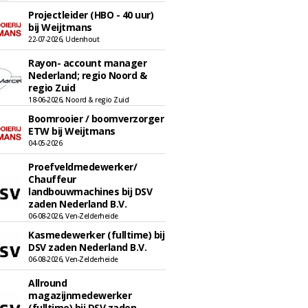
Projectleider (HBO - 40 uur)
bij Weijtmans
22-07-2026, Udenhout
Rayon- account manager
Nederland; regio Noord &
regio Zuid
18-06-2026, Noord & regio Zuid
Boomrooier / boomverzorger
ETW bij Weijtmans
04-05-2026
Proefveldmedewerker/
Chauffeur
landbouwmachines bij DSV
zaden Nederland B.V.
06-08-2026, Ven-Zelderheide
Kasmedewerker (fulltime) bij
DSV zaden Nederland B.V.
06-08-2026, Ven-Zelderheide
Allround
magazijnmedewerker
(fulltime) bij DSV zaden