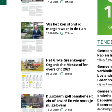
17-03-2025
195 sec
'Als het kon stond ik
morgen weer in de tuin'
12-12-2024
239 sec
TEND
Gemeent
kap en h
Het Grote Greenkeeper
vrijdag 7 au
Organische Meststoffen
Gemeent
overzicht 2021
verbind
04-01-2021
10 sec
boslands
Groenpr
vrijdag 7 au
Gemeent
onderhou
Duurzaam golfbaanbeheer:
bebouwi
zin of onzin? En wie moet je
Boomrooi
nu geloven?
donderdag 
18-07-2019
94 sec