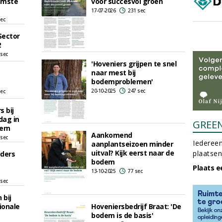
amste
voor succesvol groen
17-07-2026
231 sec
sec
Sector
2
 sec
'Hoveniers grijpen te snel
naar mest bij
bodemproblemen'
20-10-2025
247 sec
sec
 bij
dag in
GREE
ern
Aankomend
 sec
Iedereen
aanplantseizoen minder
uitval? Kijk eerst naar de
plaatsen
uders
bodem
Plaats e
13-10-2025
77 sec
 sec
 bij
ionale
Hoveniersbedrijf Braat: 'De
bodem is de basis'