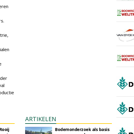
eren
s.
rie,
ialen
e
nder
val
oductie
ARTIKELEN
Rooij
Bodemonderzoek als basis