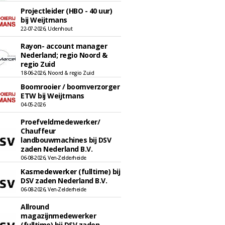
Projectleider (HBO - 40 uur)
bij Weijtmans
22-07-2026, Udenhout
Rayon- account manager
Nederland; regio Noord &
regio Zuid
18-06-2026, Noord & regio Zuid
Boomrooier / boomverzorger
ETW bij Weijtmans
04-05-2026
Proefveldmedewerker/
Chauffeur
landbouwmachines bij DSV
zaden Nederland B.V.
06-08-2026, Ven-Zelderheide
Kasmedewerker (fulltime) bij
DSV zaden Nederland B.V.
06-08-2026, Ven-Zelderheide
Allround
magazijnmedewerker
(fulltime) bij DSV zaden