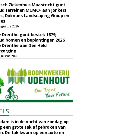
sch Ziekenhuis Maastricht gunt
ud terreinen MUMC+ aan Jonkers
rs, Dolmans Landscaping Group en
ies
ugustus 2026
e Drenthe gunt bestek 1879;
ud bomen en beplantingen 2026,
e Drenthe aan Den Held
zorging.
gustus 2026
ELS
rdam is in de nacht van zondag op
 een grote tak afgebroken van
m. De tak kwam op een auto en