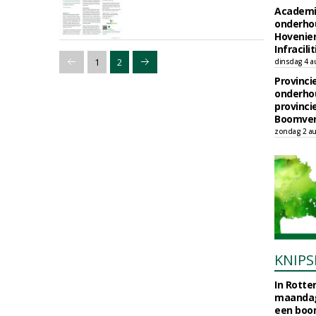
Academi
onderho
Hovenie
Infracilit
1
2
dinsdag 4 a
Provinci
onderho
provinci
Boomver
zondag 2 au
KNIPS
In Rotte
maandag
een boo