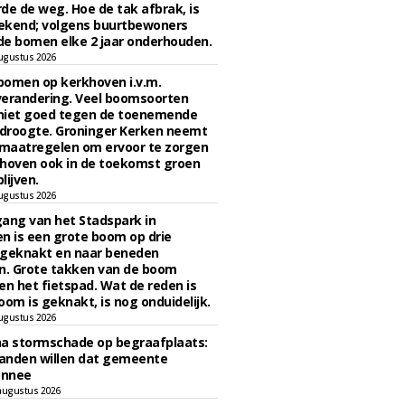
de de weg. Hoe de tak afbrak, is
ekend; volgens buurtbewoners
e bomen elke 2 jaar onderhouden.
ugustus 2026
bomen op kerkhoven i.v.m.
verandering. Veel boomsoorten
niet goed tegen de toenemende
 droogte. Groninger Kerken neemt
maatregelen om ervoor te zorgen
hoven ook in de toekomst groen
lijven.
ugustus 2026
ngang van het Stadspark in
n is een grote boom op drie
 geknakt en naar beneden
. Grote takken van de boom
en het fietspad. Wat de reden is
oom is geknakt, is nog onduidelijk.
ugustus 2026
na stormschade op begraafplaats:
anden willen dat gemeente
onnee
augustus 2026