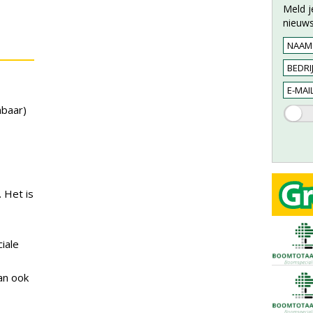
Meld j
nieuws
nbaar)
 Het is
iale
an ook