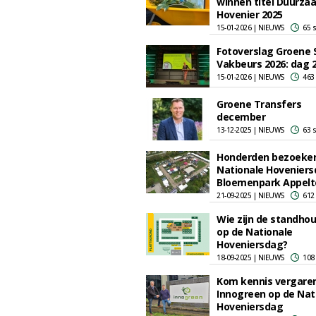
winnen titel Duurza
Hovenier 2025
15-01-2026 | NIEUWS
65 
Fotoverslag Groene 
Vakbeurs 2026: dag 
15-01-2026 | NIEUWS
463
Groene Transfers
december
13-12-2025 | NIEUWS
63 
Honderden bezoekers
Nationale Hoveniers
Bloemenpark Appelt
21-09-2025 | NIEUWS
612
Wie zijn de standho
op de Nationale
Hoveniersdag?
18-09-2025 | NIEUWS
108
Kom kennis vergaren
Innogreen op de Nat
Hoveniersdag