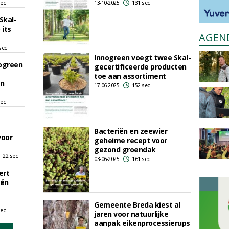
sec
13-10-2025
131 sec
Skal-
 its
AGEN
sec
Innogreen voegt twee Skal-
ogreen
gecertificeerde producten
toe aan assortiment
én
17-06-2025
152 sec
sec
Bacteriën en zeewier
voor
geheime recept voor
gezond groendak
22 sec
03-06-2025
161 sec
ert
 én
Gemeente Breda kiest al
sec
jaren voor natuurlijke
aanpak eikenprocessierups