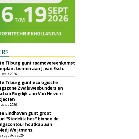
ERS
e Tilburg gunt raamovereenkomst
erplant bomen aan J. van Esch.
gustus 2026
e Tilburg gunt ecologische
ingszone Zwaluwenbunders en
chap Rugdijk aan Van Helvoirt
ojecten
gustus 2026
e Eindhoven gunt groot
d ''Stedelijk bos'' binnen de
ngscontour houtkap aan
erij Weijtmans.
6 augustus 2026