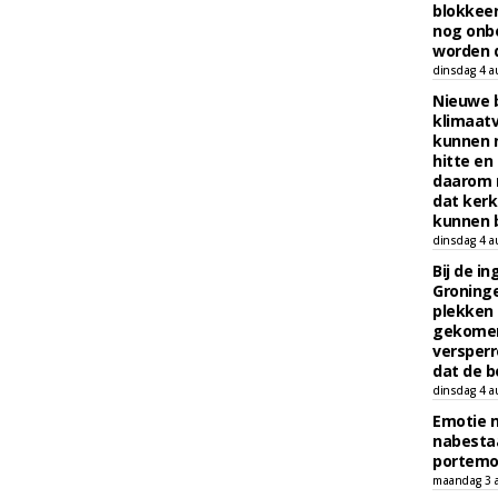
blokkeer
nog onb
worden d
dinsdag 4 a
Nieuwe 
klimaat
kunnen 
hitte en
daarom 
dat kerk
kunnen b
dinsdag 4 a
Bij de i
Groninge
plekken
gekomen
versperr
dat de b
dinsdag 4 a
Emotie 
nabesta
portem
maandag 3 