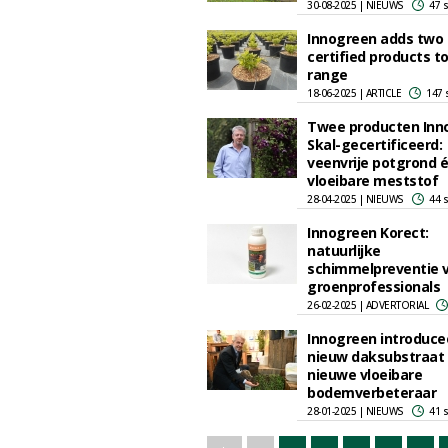
30-08-2025 | NIEUWS
47 
Innogreen adds two 
certified products to
range
18-06-2025 | ARTICLE
147 
Twee producten Inn
Skal-gecertificeerd:
veenvrije potgrond 
vloeibare meststof
28-04-2025 | NIEUWS
44 
Innogreen Korect:
natuurlijke
schimmelpreventie 
groenprofessionals
26-02-2025 | ADVERTORIAL
Innogreen introduce
nieuw daksubstraat
nieuwe vloeibare
bodemverbeteraar
28-01-2025 | NIEUWS
41 