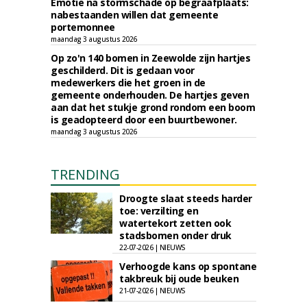
Emotie na stormschade op begraafplaats:
nabestaanden willen dat gemeente
portemonnee
maandag 3 augustus 2026
Op zo'n 140 bomen in Zeewolde zijn hartjes
geschilderd. Dit is gedaan voor
medewerkers die het groen in de
gemeente onderhouden. De hartjes geven
aan dat het stukje grond rondom een boom
is geadopteerd door een buurtbewoner.
maandag 3 augustus 2026
TRENDING
Droogte slaat steeds harder
toe: verzilting en
watertekort zetten ook
stadsbomen onder druk
22-07-2026 | NIEUWS
Verhoogde kans op spontane
takbreuk bij oude beuken
21-07-2026 | NIEUWS