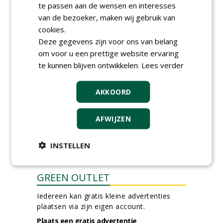
te passen aan de wensen en interesses
Proefveldmedewerker/
van de bezoeker, maken wij gebruik van
Chauffeur
landbouwmachines bij DSV
cookies.
zaden Nederland B.V.
Deze gegevens zijn voor ons van belang
06-08-2026, Ven-Zelderheide
om voor u een prettige website ervaring
Kasmedewerker (fulltime) bij
te kunnen blijven ontwikkelen.
Lees verder
DSV zaden Nederland B.V.
06-08-2026, Ven-Zelderheide
AKKOORD
Allround
magazijnmedewerker
(fulltime) bij DSV zaden
AFWIJZEN
Nederland B.V.
06-08-2026, Ven Zelderheide
INSTELLEN
meer Groene Banen
GREEN OUTLET
Iedereen kan gratis kleine advertenties
plaatsen via zijn eigen account.
Plaats een gratis advertentie