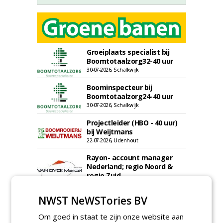
Groeiplaats specialist bij
Boomtotaalzorg32-40 uur
30-07-2026, Schalkwijk
Boominspecteur bij
Boomtotaalzorg24-40 uur
30-07-2026, Schalkwijk
Projectleider (HBO - 40 uur)
bij Weijtmans
22-07-2026, Udenhout
Rayon- account manager
Nederland; regio Noord &
regio Zuid
18-06-2026, Noord & regio Zuid
NWST NeWSTories BV
Boomrooier / boomverzorger
ETW bij Weijtmans
Om goed in staat te zijn onze website aan
04-05-2026