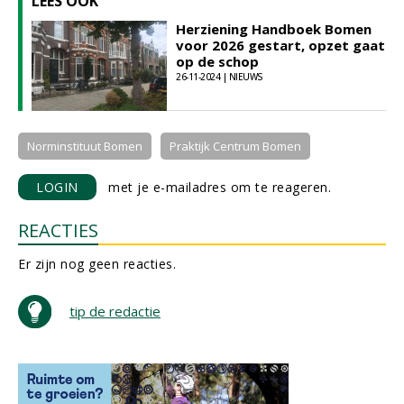
LEES OOK
Herziening Handboek Bomen
voor 2026 gestart, opzet gaat
op de schop
26-11-2024 | NIEUWS
Norminstituut Bomen
Praktijk Centrum Bomen
LOGIN
met je e-mailadres om te reageren.
REACTIES
Er zijn nog geen reacties.
tip de redactie