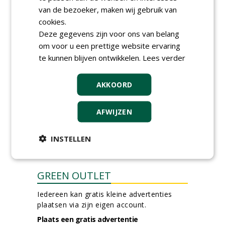
van de bezoeker, maken wij gebruik van
Hoofdgreenkeeper (m/v)
Golfbaan KralingenOosthoek
cookies.
groepRotterdam
Deze gegevens zijn voor ons van belang
30-07-2026
om voor u een prettige website ervaring
Teamleider Kwekerij &
te kunnen blijven ontwikkelen.
Lees verder
Ontwikkeling bij Diamant
groep Groen Xtra
30-07-2026
AKKOORD
Proefveldmedewerker/
Chauffeur
landbouwmachines bij DSV
AFWIJZEN
zaden Nederland B.V.
27-07-2026, Ven-Zelderheide
INSTELLEN
meer Groene Banen
GREEN OUTLET
Iedereen kan gratis kleine advertenties
plaatsen via zijn eigen account.
Plaats een gratis advertentie