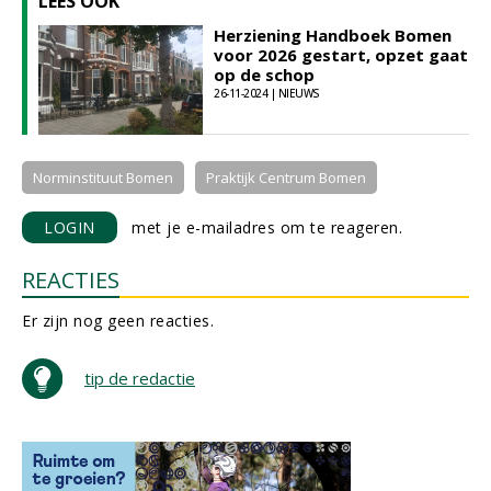
LEES OOK
Herziening Handboek Bomen
voor 2026 gestart, opzet gaat
op de schop
26-11-2024 | NIEUWS
Norminstituut Bomen
Praktijk Centrum Bomen
LOGIN
met je e-mailadres om te reageren.
REACTIES
Er zijn nog geen reacties.
tip de redactie