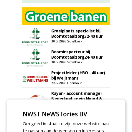
Groeiplaats specialist bij
Boomtotaalzorg32-40 uur
30-07-2026, Schalkwijk
Boominspecteur bij
Boomtotaalzorg24-40 uur
30-07-2026, Schalkwijk
Projectleider (HBO - 40 uur)
bij Weijtmans
22-07-2026, Udenhout
Rayon- account manager
Nederland; regio Noord &
regio Zuid
18-06-2026, Noord & regio Zuid
NWST NeWSTories BV
Boomrooier / boomverzorger
ETW bij Weijtmans
Om goed in staat te zijn onze website aan
04-05-2026
te passen aan de wensen en interesses