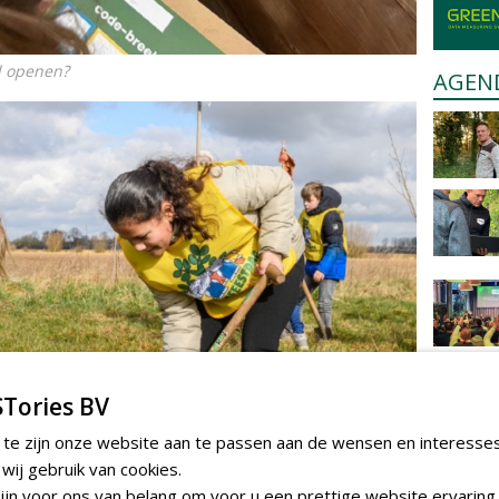
el openen?
AGEN
Tories BV
 te zijn onze website aan te passen aan de wensen en interesse
ij gebruik van cookies.
jn voor ons van belang om voor u een prettige website ervaring 