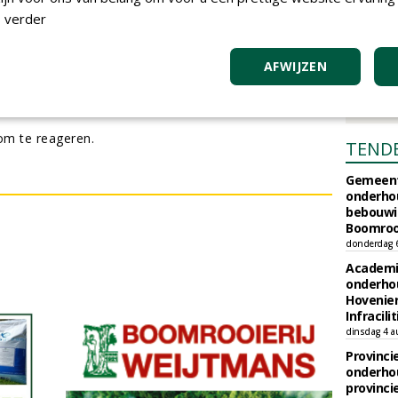
 verder
eren op Biesterhof
AFWIJZEN
m te reageren.
TEND
Gemeent
onderhou
bebouwi
Boomrooi
donderdag 
Academi
onderho
Hovenie
Infracilit
dinsdag 4 a
Provinci
onderho
provinci