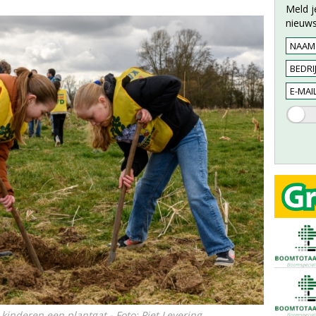
Meld j
nieuws
nderen een plantgat - Foto: Piet Levering