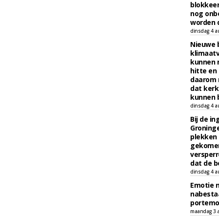
blokkeer
nog onb
worden d
dinsdag 4 a
Nieuwe 
klimaat
kunnen 
hitte en
daarom 
dat kerk
kunnen b
dinsdag 4 a
Bij de i
Groninge
plekken
gekomen
versperr
dat de b
dinsdag 4 a
Emotie 
nabesta
portem
maandag 3 