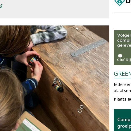
ag
GREE
Iedereen
plaatsen
Plaats e