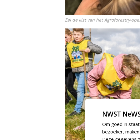
Zal de kist van het Agroforestry-sp
NWST NeWS
Om goed in staat
bezoeker, maken w
Deze gegevens zi