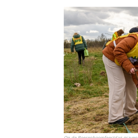
Op de Boerenboomfeestdag graven ki