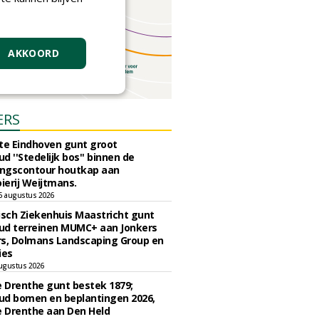
AKKOORD
ERS
e Eindhoven gunt groot
d ''Stedelijk bos'' binnen de
ngscontour houtkap aan
erij Weijtmans.
6 augustus 2026
sch Ziekenhuis Maastricht gunt
ud terreinen MUMC+ aan Jonkers
rs, Dolmans Landscaping Group en
ies
ugustus 2026
e Drenthe gunt bestek 1879;
ud bomen en beplantingen 2026,
e Drenthe aan Den Held