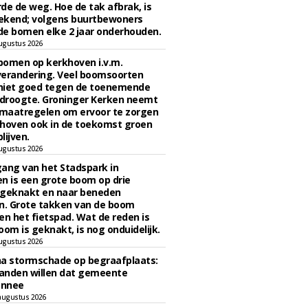
de de weg. Hoe de tak afbrak, is
ekend; volgens buurtbewoners
e bomen elke 2 jaar onderhouden.
ugustus 2026
bomen op kerkhoven i.v.m.
verandering. Veel boomsoorten
niet goed tegen de toenemende
 droogte. Groninger Kerken neemt
maatregelen om ervoor te zorgen
hoven ook in de toekomst groen
lijven.
ugustus 2026
ngang van het Stadspark in
n is een grote boom op drie
 geknakt en naar beneden
. Grote takken van de boom
en het fietspad. Wat de reden is
oom is geknakt, is nog onduidelijk.
ugustus 2026
na stormschade op begraafplaats:
anden willen dat gemeente
onnee
augustus 2026