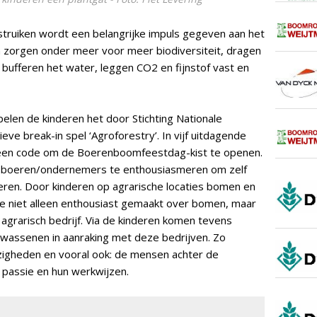
truiken wordt een belangrijke impuls gegeven aan het
en zorgen onder meer voor meer biodiversiteit, dragen
 bufferen het water, leggen CO2 en fijnstof vast en
elen de kinderen het door Stichting Nationale
e break-in spel ‘Agroforestry’. In vijf uitdagende
 een code om de Boerenboomfeestdag-kist te openen.
ng boeren/ondernemers te enthousiasmeren om zelf
ren. Door kinderen op agrarische locaties bomen en
 ze niet alleen enthousiast gemaakt over bomen, maar
agrarisch bedrijf. Via de kinderen komen tevens
lwassenen in aanraking met deze bedrijven. Zo
zigheden en vooral ook: de mensen achter de
n passie en hun werkwijzen.