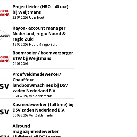
Projectleider (HBO - 40 uur)
bij Weijtmans
22-07-2026, Udenhout
Rayon- account manager
Nederland; regio Noord &
regio Zuid
18-06-2026, Noord & regio Zuid
Boomrooier / boomverzorger
ETW bij Weijtmans
04-05-2026
Proefveldmedewerker/
Chauffeur
landbouwmachines bij DSV
zaden Nederland B.V.
06-08-2026, Ven-Zelderheide
Kasmedewerker (fulltime) bij
DSV zaden Nederland B.V.
06-08-2026, Ven-Zelderheide
Allround
magazijnmedewerker
(fulltime) bij DSV zaden