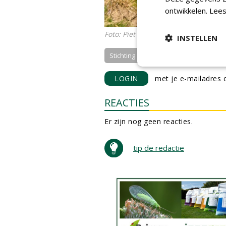
ontwikkelen.
Lees
Foto: Piet Levering_ plantende kind
INSTELLEN
Stichting Nationale Boomf...
LOGIN
met je e-mailadres o
REACTIES
Er zijn nog geen reacties.
tip de redactie