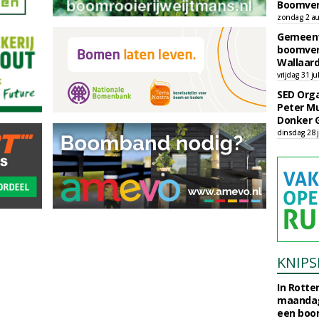
Boomver
zondag 2 au
Gemeent
boomver
Wallaard
vrijdag 31 ju
SED Orga
Peter Mu
Donker 
dinsdag 28 j
KNIPS
In Rotte
maandag
een boo