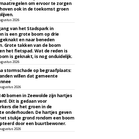
maatregelen om ervoor te zorgen
hoven ook in de toekomst groen
lijven.
ugustus 2026
ngang van het Stadspark in
n is een grote boom op drie
 geknakt en naar beneden
. Grote takken van de boom
en het fietspad. Wat de reden is
oom is geknakt, is nog onduidelijk.
ugustus 2026
na stormschade op begraafplaats:
anden willen dat gemeente
onnee
augustus 2026
140 bomen in Zeewolde zijn hartjes
erd. Dit is gedaan voor
ers die het groen in de
e onderhouden. De hartjes geven
 het stukje grond rondom een boom
pteerd door een buurtbewoner.
augustus 2026