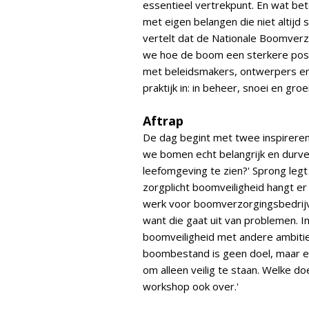
essentieel vertrekpunt. En wat bet
met eigen belangen die niet altij
vertelt dat de Nationale Boomverzo
we hoe de boom een sterkere posit
met beleidsmakers, ontwerpers en
praktijk in: in beheer, snoei en gro
Aftrap
De dag begint met twee inspirere
we bomen echt belangrijk en durve
leefomgeving te zien?' Sprong legt
zorgplicht boomveiligheid hangt e
werk voor boomverzorgingsbedrijv
want die gaat uit van problemen. 
boomveiligheid met andere ambitie
boombestand is geen doel, maar e
om alleen veilig te staan. Welke d
workshop ook over.'