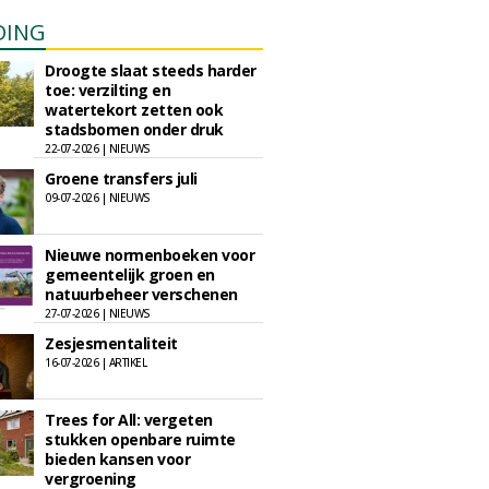
DING
Droogte slaat steeds harder
toe: verzilting en
watertekort zetten ook
stadsbomen onder druk
22-07-2026 | NIEUWS
Groene transfers juli
09-07-2026 | NIEUWS
Nieuwe normenboeken voor
gemeentelijk groen en
natuurbeheer verschenen
27-07-2026 | NIEUWS
Zesjesmentaliteit
16-07-2026 | ARTIKEL
Trees for All: vergeten
stukken openbare ruimte
bieden kansen voor
vergroening