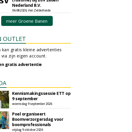
Nederland B.V.
06-08-2026, Ven Zelderheide
meer Groene Banen
N OUTLET
 kan gratis kleine advertenties
 via zijn eigen account.
en gratis advertentie
DA
Kennismakingssessie ETT op
9 september
woensdag 9 september 2026
Poel organiseert
Boomverzorgersdag voor
boomprofessionals
vrijdag 9 oktober 2026