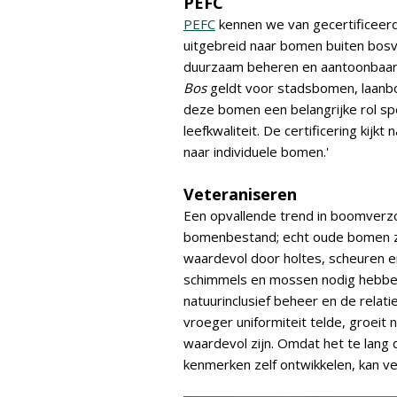
PEFC
PEFC
kennen we van gecertificeer
uitgebreid naar bomen buiten bo
duurzaam beheren en aantoonbaar
Bos
geldt voor stadsbomen, laanbo
deze bomen een belangrijke rol spe
leefkwaliteit. De certificering kij
naar individuele bomen.'
Veteraniseren
Een opvallende trend in boomverzo
bomenbestand; echt oude bomen zi
waardevol door holtes, scheuren en
schimmels en mossen nodig hebben.
natuurinclusief beheer en de rela
vroeger uniformiteit telde, groeit
waardevol zijn. Omdat het te lang
kenmerken zelf ontwikkelen, kan ve