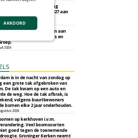
e Woerden gunt uitvoering
vangingsopgave 2026 - 2027 aan
 Groen.
AKKOORD
li 2026
nisatie gunt inboet bomen aan
l Boomverzorging, Krinkels en
Groep.
uli 2026
ELS
rdam is in de nacht van zondag op
 een grote tak afgebroken van
m. De tak kwam op een auto en
de de weg. Hoe de tak afbrak, is
ekend; volgens buurtbewoners
e bomen elke 2 jaar onderhouden.
ugustus 2026
bomen op kerkhoven i.v.m.
verandering. Veel boomsoorten
niet goed tegen de toenemende
 droogte. Groninger Kerken neemt