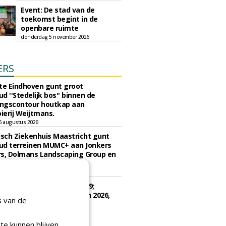
Event: De stad van de
toekomst begint in de
openbare ruimte
donderdag 5 november 2026
ERS
e Eindhoven gunt groot
d ''Stedelijk bos'' binnen de
ngscontour houtkap aan
erij Weijtmans.
6 augustus 2026
sch Ziekenhuis Maastricht gunt
ud terreinen MUMC+ aan Jonkers
rs, Dolmans Landscaping Group en
ies
ugustus 2026
e Drenthe gunt bestek 1879;
ud bomen en beplantingen 2026,
s van de
e Drenthe aan Den Held
zorging.
gustus 2026
te kunnen blijven