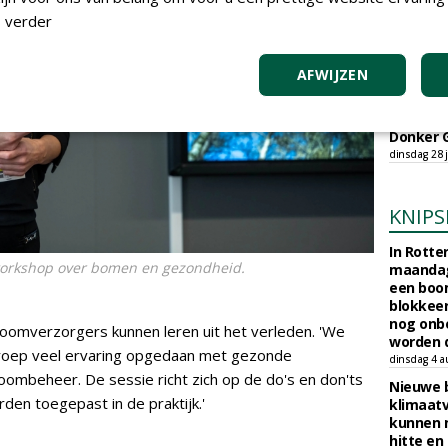
Gemeent
 verder
boomver
Wallaard
AFWIJZEN
vrijdag 31 ju
SED Orga
Peter Mu
Donker 
dinsdag 28 j
KNIPS
In Rotte
workshop over bomen en gezondheid.
maandag
een boo
blokkeer
nog onb
oomverzorgers kunnen leren uit het verleden. 'We
worden d
groep veel ervaring opgedaan met gezonde
dinsdag 4 a
oombeheer. De sessie richt zich op de do's en don'ts
Nieuwe 
en toegepast in de praktijk.'
klimaat
kunnen 
hitte en