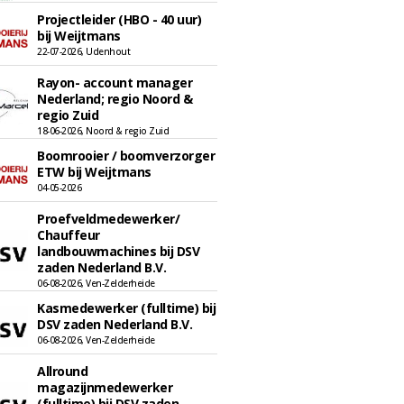
Projectleider (HBO - 40 uur)
bij Weijtmans
22-07-2026, Udenhout
Rayon- account manager
Nederland; regio Noord &
regio Zuid
18-06-2026, Noord & regio Zuid
Boomrooier / boomverzorger
ETW bij Weijtmans
04-05-2026
Proefveldmedewerker/
Chauffeur
landbouwmachines bij DSV
zaden Nederland B.V.
06-08-2026, Ven-Zelderheide
Kasmedewerker (fulltime) bij
DSV zaden Nederland B.V.
06-08-2026, Ven-Zelderheide
Allround
magazijnmedewerker
(fulltime) bij DSV zaden