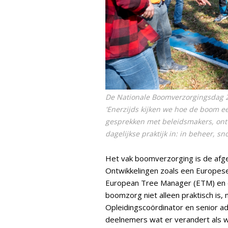
De Nationale Boomverzorgingsdag 20
'Enerzijds kijken we hoe de boom ee
gesprekken met beleidsmakers, ont
dagelijkse praktijk in: in beheer, sn
Het vak boomverzorging is de afge
Ontwikkelingen zoals een Europese
European Tree Manager (ETM) en 
boomzorg niet alleen praktisch is, 
Opleidingscoördinator en senior a
deelnemers wat er verandert als we