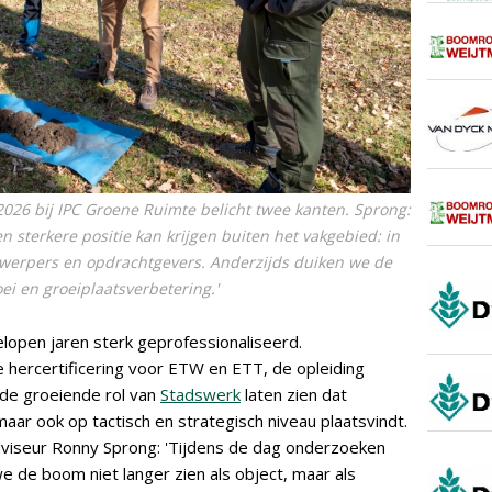
26 bij IPC Groene Ruimte belicht twee kanten. Sprong:
n sterkere positie kan krijgen buiten het vakgebied: in
werpers en opdrachtgevers. Anderzijds duiken we de
oei en groeiplaatsverbetering.'
lopen jaren sterk geprofessionaliseerd.
 hercertificering voor ETW en ETT, de opleiding
de groeiende rol van
Stadswerk
laten zien dat
maar ook op tactisch en strategisch niveau plaatsvindt.
dviseur Ronny Sprong: 'Tijdens de dag onderzoeken
 de boom niet langer zien als object, maar als