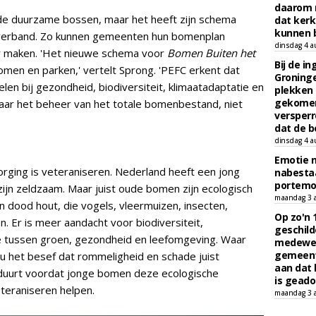
daarom 
de duurzame bossen, maar het heeft zijn schema
dat kerk
kunnen b
sverband. Zo kunnen gemeenten hun bomenplan
dinsdag 4 a
 maken. 'Het nieuwe schema voor
Bomen Buiten het
Bij de i
men en parken,' vertelt Sprong. 'PEFC erkent dat
Groninge
len bij gezondheid, biodiversiteit, klimaatadaptatie en
plekken
gekomen
kt naar het beheer van het totale bomenbestand, niet
versperr
dat de b
dinsdag 4 a
Emotie 
rging is veteraniseren. Nederland heeft een jong
nabesta
portem
jn zeldzaam. Maar juist oude bomen zijn ecologisch
maandag 3 
 dood hout, die vogels, vleermuizen, insecten,
Op zo'n 
 Er is meer aandacht voor biodiversiteit,
geschild
tie tussen groen, gezondheid en leefomgeving. Waar
medewerk
gemeent
 nu het besef dat rommeligheid en schade juist
aan dat
 duurt voordat jonge bomen deze ecologische
is geado
teraniseren helpen.
maandag 3 