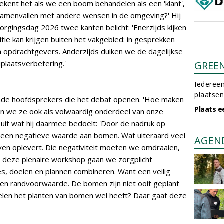
ekent het als we een boom behandelen als een 'klant',
d samenvallen met andere wensen in de omgeving?' Hij
rgingsdag 2026 twee kanten belicht: 'Enerzijds kijken
ie kan krijgen buiten het vakgebied: in gesprekken
 opdrachtgevers. Anderzijds duiken we de dagelijkse
eiplaatsverbetering.'
GREE
Iedereen
plaatsen
nde hoofdsprekers die het debat openen. 'Hoe maken
Plaats e
n we ze ook als volwaardig onderdeel van onze
 uit wat hij daarmee bedoelt: 'Door de nadruk op
r een negatieve waarde aan bomen. Wat uiteraard veel
AGEN
en oplevert. Die negativiteit moeten we omdraaien,
In deze plenaire workshop gaan we zorgplicht
s, doelen en plannen combineren. Want een veilig
en randvoorwaarde. De bomen zijn niet ooit geplant
oelen het planten van bomen wel heeft? Daar gaat deze