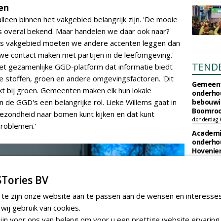
en
leen binnen het vakgebied belangrijk zijn. 'De mooie
 is overal bekend. Maar handelen we daar ook naar?
ons vakgebied moeten we andere accenten leggen dan
we contact maken met partijen in de leefomgeving.'
TEND
het gezamenlijke GGD-platform dat informatie biedt
ijke stoffen, groen en andere omgevingsfactoren. 'Dit
Gemeent
kt bij groen. Gemeenten maken elk hun lokale
onderhou
 de GGD's een belangrijke rol. Lieke Willems gaat in
bebouwi
Boomrooi
gezondheid naar bomen kunt kijken en dat kunt
donderdag 
roblemen.'
Academi
onderho
Hovenie
Infracilit
dinsdag 4 a
Tories BV
Provinci
onderho
 te zijn onze website aan te passen aan de wensen en interesse
provinci
ij gebruik van cookies.
Boomver
zondag 2 au
jn voor ons van belang om voor u een prettige website ervaring 