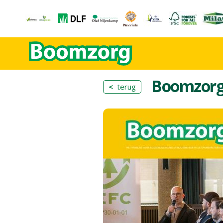
Boomzor
<
terug