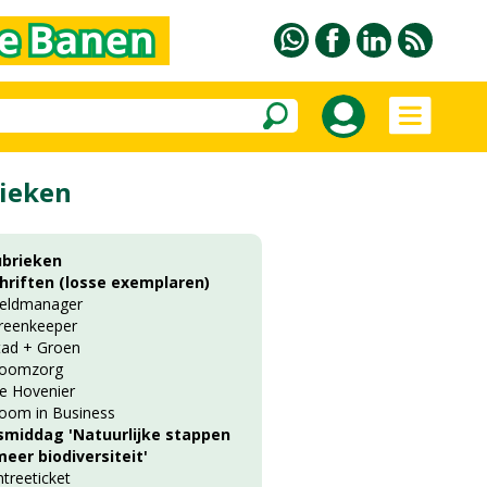
ieken
ubrieken
chriften (losse exemplaren)
ieldmanager
reenkeeper
tad + Groen
oomzorg
e Hovenier
oom in Business
smiddag 'Natuurlijke stappen
eer biodiversiteit'
ntreeticket