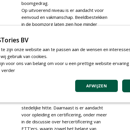
boomgedrag.
Op uitvoerend niveau is er aandacht voor
eenvoud en vakmanschap. Beeldbestekken
in de boomzorg laten zien hoe minder
detail en meer verantwoordelijkheid bij de
aannemer kunnen leiden tot rust, lagere
Tories BV
kosten en gezondere bomen. Tegelijk
 te zijn onze website aan te passen aan de wensen en interesse
wordt innovatie praktisch benaderd, zoals
ij gebruik van cookies.
bij de draaibare versnipperaar met bunker,
jn voor ons van belang om voor u een prettige website ervaring 
ontwikkeld vanuit de dagelijkse praktijk van
 verder
boomverzorgers.
Kennisontwikkeling vormt een rode draad
AFWIJZEN
in het blad. In Boomzorg Scholar wordt
nieuw onderzoek vertaald naar de praktijk,
met korstmossen als indicator voor
stedelijke hitte. Daarnaast is er aandacht
voor opleiding en certificering, onder meer
in de discussie over hercertificering van
ETT’ers, waarin zowel het belang van