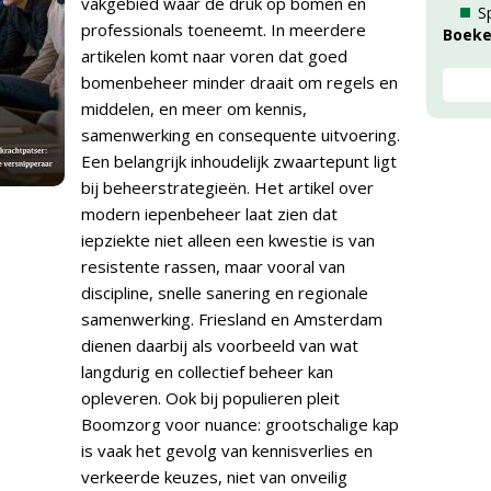
vakgebied waar de druk op bomen én
S
professionals toeneemt. In meerdere
Boek
artikelen komt naar voren dat goed
bomenbeheer minder draait om regels en
middelen, en meer om kennis,
samenwerking en consequente uitvoering.
Een belangrijk inhoudelijk zwaartepunt ligt
bij beheerstrategieën. Het artikel over
modern iepenbeheer laat zien dat
iepziekte niet alleen een kwestie is van
resistente rassen, maar vooral van
discipline, snelle sanering en regionale
samenwerking. Friesland en Amsterdam
dienen daarbij als voorbeeld van wat
langdurig en collectief beheer kan
opleveren. Ook bij populieren pleit
Boomzorg voor nuance: grootschalige kap
is vaak het gevolg van kennisverlies en
verkeerde keuzes, niet van onveilig