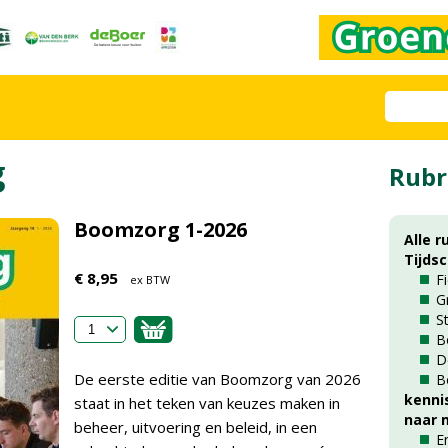
g
Rubr
Boomzorg 1-2026
Alle r
Tijds
€ 8,95
F
ex BTW
G
S
B
D
De eerste editie van Boomzorg van 2026
B
kenni
staat in het teken van keuzes maken in
naar m
beheer, uitvoering en beleid, in een
E