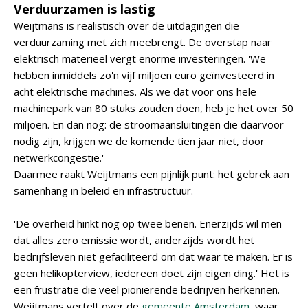
Verduurzamen is lastig
Weijtmans is realistisch over de uitdagingen die
verduurzaming met zich meebrengt. De overstap naar
elektrisch materieel vergt enorme investeringen. 'We
hebben inmiddels zo'n vijf miljoen euro geïnvesteerd in
acht elektrische machines. Als we dat voor ons hele
machinepark van 80 stuks zouden doen, heb je het over 50
miljoen. En dan nog: de stroomaansluitingen die daarvoor
nodig zijn, krijgen we de komende tien jaar niet, door
netwerkcongestie.'
Daarmee raakt Weijtmans een pijnlijk punt: het gebrek aan
samenhang in beleid en infrastructuur.
'De overheid hinkt nog op twee benen. Enerzijds wil men
dat alles zero emissie wordt, anderzijds wordt het
bedrijfsleven niet gefaciliteerd om dat waar te maken. Er is
geen helikopterview, iedereen doet zijn eigen ding.' Het is
een frustratie die veel pionierende bedrijven herkennen.
Weijtmans vertelt over de
gemeente Amsterdam
, waar