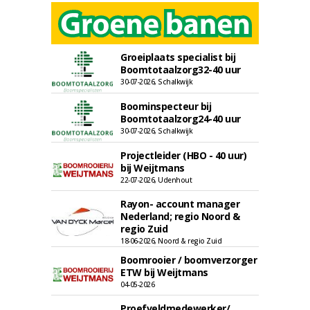
Groeiplaats specialist bij
Boomtotaalzorg32-40 uur
30-07-2026, Schalkwijk
Boominspecteur bij
Boomtotaalzorg24-40 uur
30-07-2026, Schalkwijk
Projectleider (HBO - 40 uur)
bij Weijtmans
22-07-2026, Udenhout
Rayon- account manager
Nederland; regio Noord &
regio Zuid
18-06-2026, Noord & regio Zuid
Boomrooier / boomverzorger
ETW bij Weijtmans
04-05-2026
Proefveldmedewerker/