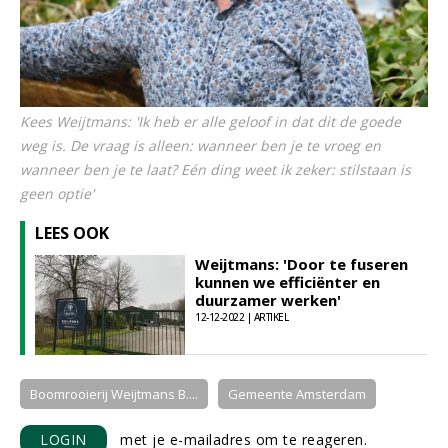
Kees Weijtmans: 'Ik heb er alle geloof in dat dit de goede
weg is. De vraag is alleen: wanneer ben je te vroeg en
wanneer ben je te laat? Eén ding weet ik zeker: stilstaan is
geen optie'
LEES OOK
Weijtmans: 'Door te fuseren
kunnen we efficiënter en
duurzamer werken'
12-12-2022 | ARTIKEL
Boomrooierij Weijtmans B....
Gemeente Amsterdam
LOGIN
met je e-mailadres om te reageren.