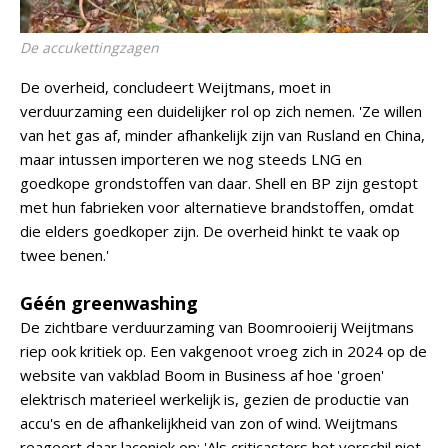
De accukettingzagen
De overheid, concludeert Weijtmans, moet in
verduurzaming een duidelijker rol op zich nemen. 'Ze willen
van het gas af, minder afhankelijk zijn van Rusland en China,
maar intussen importeren we nog steeds LNG en
goedkope grondstoffen van daar. Shell en BP zijn gestopt
met hun fabrieken voor alternatieve brandstoffen, omdat
die elders goedkoper zijn. De overheid hinkt te vaak op
twee benen.'
Géén greenwashing
De zichtbare verduurzaming van Boomrooierij Weijtmans
riep ook kritiek op. Een vakgenoot vroeg zich in 2024 op de
website van vakblad Boom in Business af hoe 'groen'
elektrisch materieel werkelijk is, gezien de productie van
accu's en de afhankelijkheid van zon of wind. Weijtmans
reageert daar laconiek op: 'Als criticasters het verschil niet