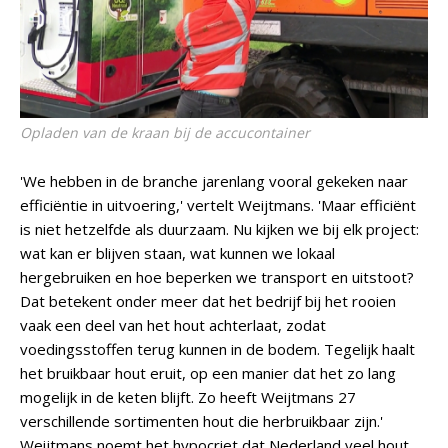
Opladen van de kraan bij de accucontainer
'We hebben in de branche jarenlang vooral gekeken naar
efficiëntie in uitvoering,' vertelt Weijtmans. 'Maar efficiënt
is niet hetzelfde als duurzaam. Nu kijken we bij elk project:
wat kan er blijven staan, wat kunnen we lokaal
hergebruiken en hoe beperken we transport en uitstoot?
Dat betekent onder meer dat het bedrijf bij het rooien
vaak een deel van het hout achterlaat, zodat
voedingsstoffen terug kunnen in de bodem. Tegelijk haalt
het bruikbaar hout eruit, op een manier dat het zo lang
mogelijk in de keten blijft. Zo heeft Weijtmans 27
verschillende sortimenten hout die herbruikbaar zijn.'
Weijtmans noemt het hypocriet dat Nederland veel hout