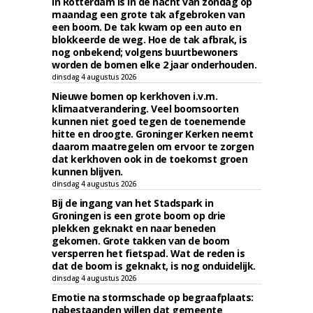
In Rotterdam is in de nacht van zondag op
maandag een grote tak afgebroken van
een boom. De tak kwam op een auto en
blokkeerde de weg. Hoe de tak afbrak, is
nog onbekend; volgens buurtbewoners
worden de bomen elke 2 jaar onderhouden.
dinsdag 4 augustus 2026
Nieuwe bomen op kerkhoven i.v.m.
klimaatverandering. Veel boomsoorten
kunnen niet goed tegen de toenemende
hitte en droogte. Groninger Kerken neemt
daarom maatregelen om ervoor te zorgen
dat kerkhoven ook in de toekomst groen
kunnen blijven.
dinsdag 4 augustus 2026
Bij de ingang van het Stadspark in
Groningen is een grote boom op drie
plekken geknakt en naar beneden
gekomen. Grote takken van de boom
versperren het fietspad. Wat de reden is
dat de boom is geknakt, is nog onduidelijk.
dinsdag 4 augustus 2026
Emotie na stormschade op begraafplaats:
nabestaanden willen dat gemeente