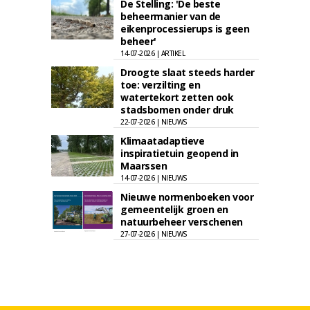
De Stelling: 'De beste
beheermanier van de
eikenprocessierups is geen
beheer'
14-07-2026 | ARTIKEL
Droogte slaat steeds harder
toe: verzilting en
watertekort zetten ook
stadsbomen onder druk
22-07-2026 | NIEUWS
Klimaatadaptieve
inspiratietuin geopend in
Maarssen
14-07-2026 | NIEUWS
Nieuwe normenboeken voor
gemeentelijk groen en
natuurbeheer verschenen
27-07-2026 | NIEUWS