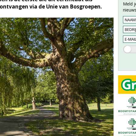
Meld j
 ontvangen via de Unie van Bosgroepen.
nieuws