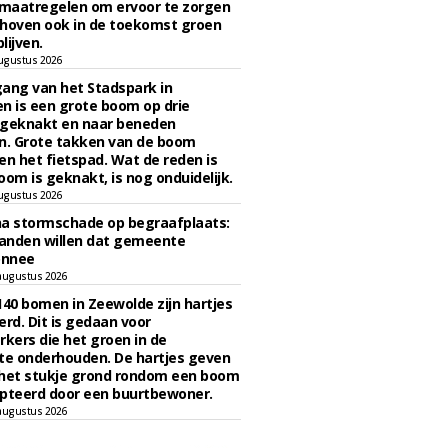
maatregelen om ervoor te zorgen
hoven ook in de toekomst groen
lijven.
ugustus 2026
ngang van het Stadspark in
n is een grote boom op drie
 geknakt en naar beneden
. Grote takken van de boom
en het fietspad. Wat de reden is
oom is geknakt, is nog onduidelijk.
ugustus 2026
na stormschade op begraafplaats:
anden willen dat gemeente
onnee
augustus 2026
140 bomen in Zeewolde zijn hartjes
erd. Dit is gedaan voor
ers die het groen in de
e onderhouden. De hartjes geven
 het stukje grond rondom een boom
pteerd door een buurtbewoner.
augustus 2026