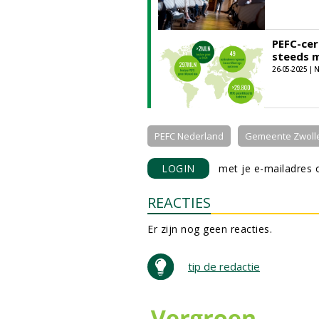
PEFC-cer
steeds m
26-05-2025 |
PEFC Nederland
Gemeente Zwoll
LOGIN
met je e-mailadres o
REACTIES
Er zijn nog geen reacties.
tip de redactie