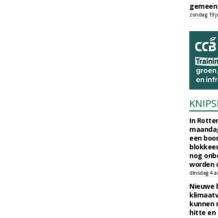
gemeent
zondag 19 ju
KNIPS
In Rotte
maandag
een boo
blokkeer
nog onb
worden d
dinsdag 4 a
Nieuwe 
klimaat
kunnen 
hitte en