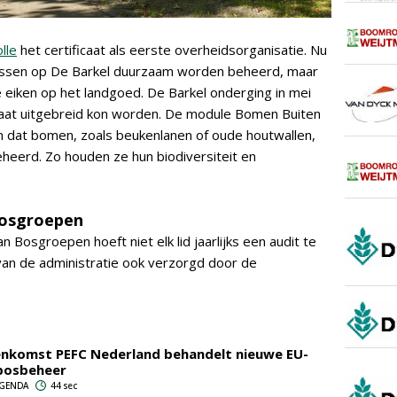
lle
het certificaat als eerste overheidsorganisatie. Nu
bossen op De Barkel duurzaam worden beheerd, maar
 eiken op het landgoed. De Barkel onderging in mei
caat uitgebreid kon worden. De module Bomen Buiten
en dat bomen, zoals beukenlanen of oude houtwallen,
eerd. Zo houden ze hun biodiversiteit en
 Bosgroepen
an Bosgroepen hoeft niet elk lid jaarlijks een audit te
an de administratie ook verzorgd door de
enkomst PEFC Nederland behandelt nieuwe EU-
bosbeheer
 AGENDA
44 sec