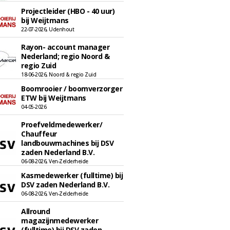
Projectleider (HBO - 40 uur)
bij Weijtmans
22-07-2026, Udenhout
Rayon- account manager
Nederland; regio Noord &
regio Zuid
18-06-2026, Noord & regio Zuid
Boomrooier / boomverzorger
ETW bij Weijtmans
04-05-2026
Proefveldmedewerker/
Chauffeur
landbouwmachines bij DSV
zaden Nederland B.V.
06-08-2026, Ven-Zelderheide
Kasmedewerker (fulltime) bij
DSV zaden Nederland B.V.
06-08-2026, Ven-Zelderheide
Allround
magazijnmedewerker
(fulltime) bij DSV zaden