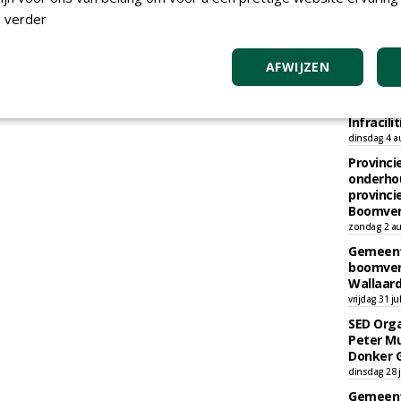
 verder
TEND
AFWIJZEN
Academi
onderho
Hovenie
Infracilit
dinsdag 4 a
Provinci
onderho
provinci
Boomver
zondag 2 au
Gemeent
boomver
Wallaard
vrijdag 31 ju
SED Orga
Peter Mu
Donker 
dinsdag 28 j
Gemeent