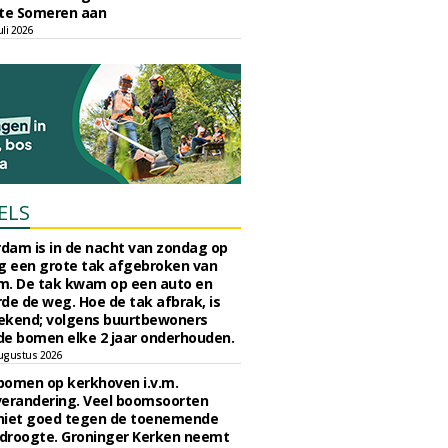
e Someren aan
li 2026
ELS
rdam is in de nacht van zondag op
 een grote tak afgebroken van
m. De tak kwam op een auto en
de de weg. Hoe de tak afbrak, is
ekend; volgens buurtbewoners
e bomen elke 2 jaar onderhouden.
ugustus 2026
bomen op kerkhoven i.v.m.
verandering. Veel boomsoorten
niet goed tegen de toenemende
 droogte. Groninger Kerken neemt