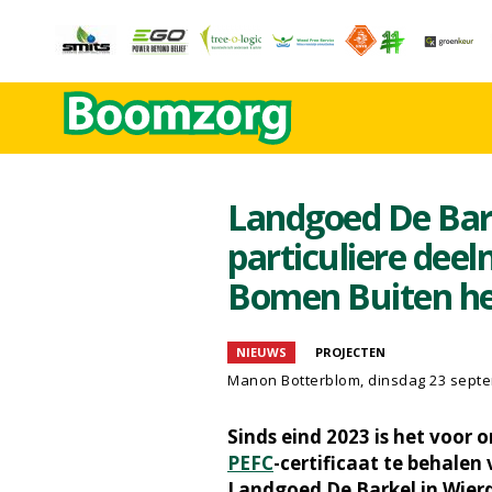
Landgoed De Bark
particuliere deel
Bomen Buiten he
NIEUWS
PROJECTEN
Manon Botterblom
, dinsdag 23 sept
Sinds eind 2023 is het voor
PEFC
-certificaat te behalen
Landgoed De Barkel in Wierden