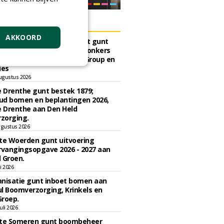
ERS
AKKOORD
sch Ziekenhuis Maastricht gunt
ud terreinen MUMC+ aan Jonkers
rs, Dolmans Landscaping Group en
ies
ugustus 2026
e Drenthe gunt bestek 1879;
ud bomen en beplantingen 2026,
e Drenthe aan Den Held
zorging.
gustus 2026
e Woerden gunt uitvoering
vangingsopgave 2026 - 2027 aan
 Groen.
li 2026
nisatie gunt inboet bomen aan
l Boomverzorging, Krinkels en
Groep.
uli 2026
e Someren gunt boombeheer