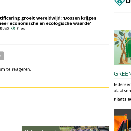
tificering groeit wereldwijd: 'Bossen krijgen
eer economische en ecologische waarde'
 NIEUWS
91 sec
e
m te reageren.
GREE
Iedereen
plaatsen
Plaats e