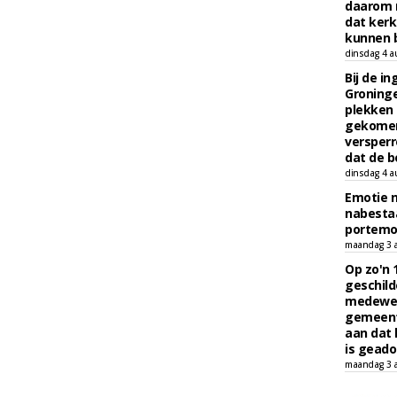
daarom 
dat kerk
kunnen b
dinsdag 4 a
Bij de i
Groninge
plekken
gekomen
versperr
dat de b
dinsdag 4 a
Emotie 
nabesta
portem
maandag 3 
Op zo'n 
geschild
medewerk
gemeent
aan dat
is geado
maandag 3 