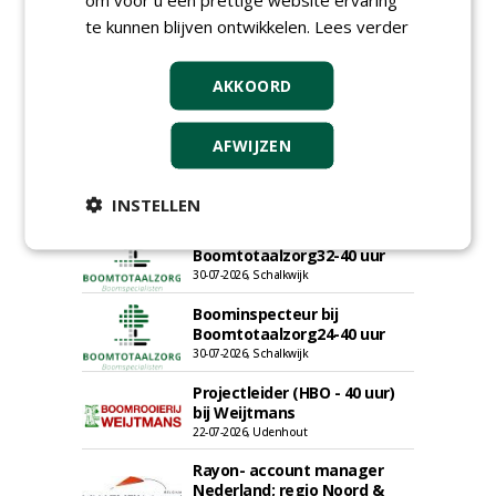
te kunnen blijven ontwikkelen.
Lees verder
AKKOORD
AFWIJZEN
INSTELLEN
Groeiplaats specialist bij
Boomtotaalzorg32-40 uur
30-07-2026, Schalkwijk
Boominspecteur bij
Boomtotaalzorg24-40 uur
30-07-2026, Schalkwijk
Projectleider (HBO - 40 uur)
bij Weijtmans
22-07-2026, Udenhout
Rayon- account manager
Nederland; regio Noord &