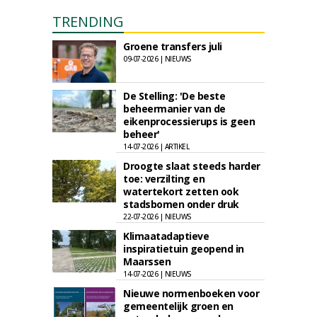
TRENDING
Groene transfers juli
09-07-2026 | NIEUWS
De Stelling: 'De beste
beheermanier van de
eikenprocessierups is geen
beheer'
14-07-2026 | ARTIKEL
Droogte slaat steeds harder
toe: verzilting en
watertekort zetten ook
stadsbomen onder druk
22-07-2026 | NIEUWS
Klimaatadaptieve
inspiratietuin geopend in
Maarssen
14-07-2026 | NIEUWS
Nieuwe normenboeken voor
gemeentelijk groen en