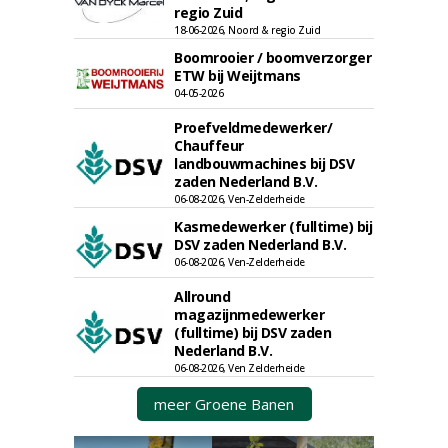
regio Zuid
18-06-2026, Noord & regio Zuid
Boomrooier / boomverzorger
ETW bij Weijtmans
04-05-2026
Proefveldmedewerker/
Chauffeur
landbouwmachines bij DSV
zaden Nederland B.V.
06-08-2026, Ven-Zelderheide
Kasmedewerker (fulltime) bij
DSV zaden Nederland B.V.
06-08-2026, Ven-Zelderheide
Allround
magazijnmedewerker
(fulltime) bij DSV zaden
Nederland B.V.
06-08-2026, Ven Zelderheide
meer Groene Banen