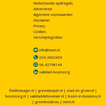
Redactionele spelregels
Adverteren
Algemene voorwaarden
Disclaimer
Privacy
Cookies
Verschijningsdata
info@nwst.nl
024-3602454
06-42798144
vakblad-boomzorg
fieldmanager.nl
|
greenkeeper.nl
|
stad-en-groen.nl
|
boomzorg.nl
|
vakbladdehovenier.nl
|
boom-in-business.nl
|
greeninside.eu
|
nwst.nl