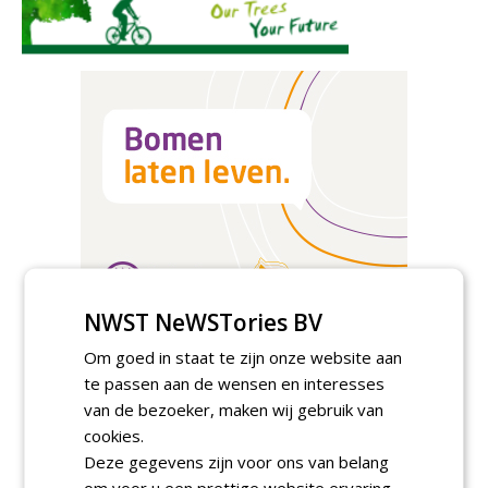
NWST NeWSTories BV
Om goed in staat te zijn onze website aan
Meld je aan voor onze digitale
te passen aan de wensen en interesses
nieuwsbrief.
van de bezoeker, maken wij gebruik van
cookies.
Deze gegevens zijn voor ons van belang
om voor u een prettige website ervaring