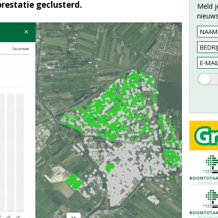
estatie geclusterd.
Meld j
nieuws