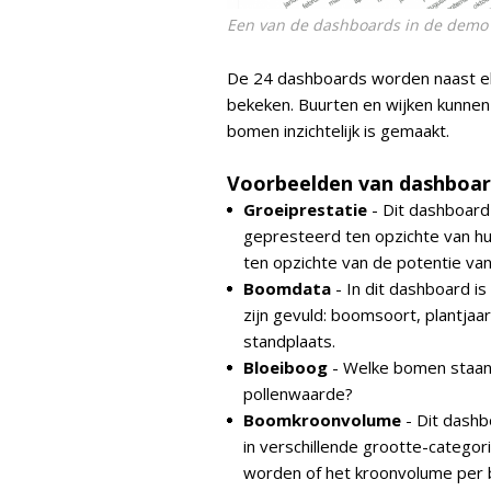
Een van de dashboards in de demo
De 24 dashboards worden naast el
bekeken. Buurten en wijken kunnen
bomen inzichtelijk is gemaakt.
Voorbeelden van dashboar
Groeiprestatie
- Dit dashboard
gepresteerd ten opzichte van hun
ten opzichte van de potentie va
Boomdata
- In dit dashboard is
zijn gevuld: boomsoort, plantja
standplaats.
Bloeiboog
- Welke bomen staan 
pollenwaarde?
Boomkroonvolume
- Dit dashb
in verschillende grootte-catego
worden of het kroonvolume per