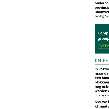
onderho
provinci
Boomver
zondag 2 au
KNIPS
In Rotte
maandag
een boo
blokkeer
nog onb
worden d
dinsdag 4 a
Nieuwe 
klimaat