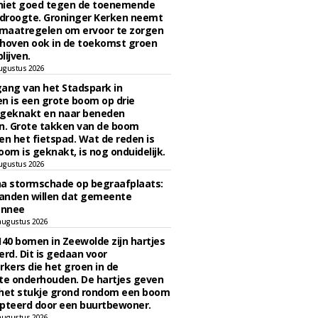
niet goed tegen de toenemende
 droogte. Groninger Kerken neemt
maatregelen om ervoor te zorgen
hoven ook in de toekomst groen
lijven.
ugustus 2026
ngang van het Stadspark in
n is een grote boom op drie
 geknakt en naar beneden
. Grote takken van de boom
en het fietspad. Wat de reden is
oom is geknakt, is nog onduidelijk.
ugustus 2026
na stormschade op begraafplaats:
anden willen dat gemeente
onnee
augustus 2026
140 bomen in Zeewolde zijn hartjes
erd. Dit is gedaan voor
ers die het groen in de
e onderhouden. De hartjes geven
 het stukje grond rondom een boom
pteerd door een buurtbewoner.
augustus 2026