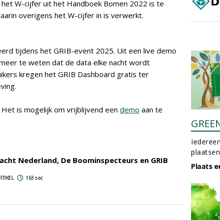
 het W-cijfer uit het Handboek Bomen 2022 is te
arin overigens het W-cijfer in is verwerkt.
rd tijdens het GRIB-event 2025. Uit een live demo
meer te weten dat de data elke nacht wordt
ikers kregen het GRIB Dashboard gratis ter
ving.
. Het is mogelijk om vrijblijvend een
demo
aan te
GREE
Iedereen
plaatsen
cht Nederland, De Boominspecteurs en GRIB
Plaats e
d
RTIKEL
163 sec