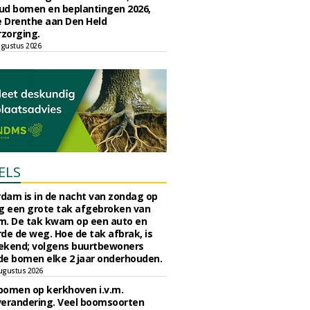
ud bomen en beplantingen 2026,
e Drenthe aan Den Held
zorging.
gustus 2026
ELS
rdam is in de nacht van zondag op
 een grote tak afgebroken van
m. De tak kwam op een auto en
de de weg. Hoe de tak afbrak, is
ekend; volgens buurtbewoners
e bomen elke 2 jaar onderhouden.
ugustus 2026
bomen op kerkhoven i.v.m.
verandering. Veel boomsoorten