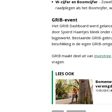
W-cijfer en Boomcijfer
- Zowel
raadplegen als het Boomcijfer, wa
GRIB-event
Het GRIB Dashboard werd gelancee
door Sjoerd Haantjes bleek onder 
bijgewerkt. Bestaande GRIB-gebru
beschikking in de eigen GRIB-omge
GRIB maakt deel uit van
Investree
vragen.
LEES OOK
Bomenwa
verenig
13-03-2024 | A