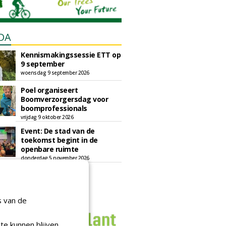
DA
Kennismakingssessie ETT op
9 september
woensdag 9 september 2026
Poel organiseert
Boomverzorgersdag voor
boomprofessionals
vrijdag 9 oktober 2026
Event: De stad van de
toekomst begint in de
openbare ruimte
donderdag 5 november 2026
s van de
te kunnen blijven