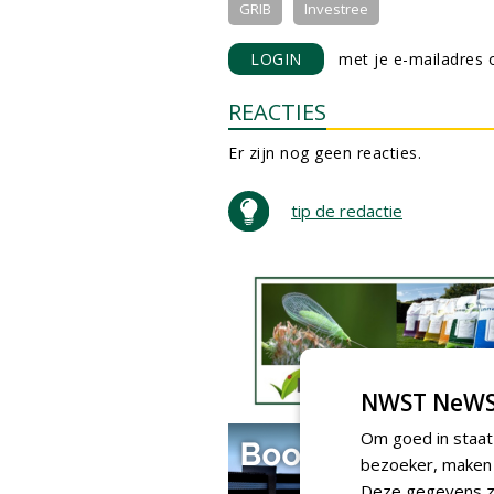
GRIB
Investree
LOGIN
met je e-mailadres o
REACTIES
Er zijn nog geen reacties.
tip de redactie
NWST NeWS
Om goed in staat
bezoeker, maken w
Deze gegevens zi