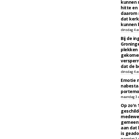
kunnen 
hitte en
daarom 
dat kerk
kunnen b
dinsdag 4 a
Bij de i
Groninge
plekken
gekomen
versperr
dat de b
dinsdag 4 a
Emotie 
nabesta
portem
maandag 3 
Op zo'n 
geschild
medewerk
gemeent
aan dat
is geado
maandag 3 