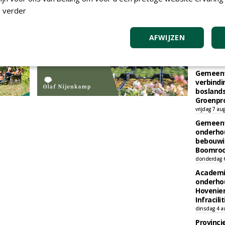
 verder
TEND
AFWIJZEN
Gemeent
kap en h
vrijdag 7 au
Gemeent
verbind
boslands
Groenpr
vrijdag 7 au
Gemeent
onderhou
bebouwi
Boomrooi
donderdag 
Academi
onderho
Hovenie
Infracilit
dinsdag 4 a
Provinci