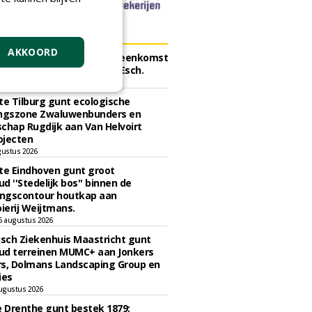
ERS
AKKOORD
e Tilburg gunt raamovereenkomst
erplant bomen aan J. van Esch.
gustus 2026
e Tilburg gunt ecologische
ingszone Zwaluwenbunders en
chap Rugdijk aan Van Helvoirt
ojecten
gustus 2026
e Eindhoven gunt groot
d ''Stedelijk bos'' binnen de
ngscontour houtkap aan
erij Weijtmans.
6 augustus 2026
sch Ziekenhuis Maastricht gunt
ud terreinen MUMC+ aan Jonkers
rs, Dolmans Landscaping Group en
ies
ugustus 2026
e Drenthe gunt bestek 1879;