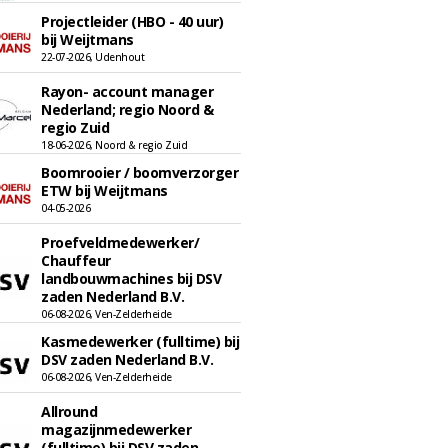
Projectleider (HBO - 40 uur)
bij Weijtmans
22-07-2026, Udenhout
Rayon- account manager
Nederland; regio Noord &
regio Zuid
18-06-2026, Noord & regio Zuid
Boomrooier / boomverzorger
ETW bij Weijtmans
04-05-2026
Proefveldmedewerker/
Chauffeur
landbouwmachines bij DSV
zaden Nederland B.V.
06-08-2026, Ven-Zelderheide
Kasmedewerker (fulltime) bij
DSV zaden Nederland B.V.
06-08-2026, Ven-Zelderheide
Allround
magazijnmedewerker
(fulltime) bij DSV zaden