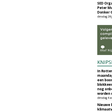
SED Orga
Peter Mu
Donker 
dinsdag 28 j
KNIPS
In Rotte
maandag
een boo
blokkeer
nog onb
worden d
dinsdag 4 a
Nieuwe 
klimaat