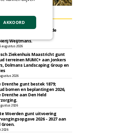
ERS
AKKOORD
e Eindhoven gunt groot
d ''Stedelijk bos'' binnen de
ngscontour houtkap aan
erij Weijtmans.
6 augustus 2026
sch Ziekenhuis Maastricht gunt
ud terreinen MUMC+ aan Jonkers
rs, Dolmans Landscaping Group en
ies
ugustus 2026
e Drenthe gunt bestek 1879;
ud bomen en beplantingen 2026,
e Drenthe aan Den Held
zorging.
gustus 2026
e Woerden gunt uitvoering
vangingsopgave 2026 - 2027 aan
 Groen.
li 2026