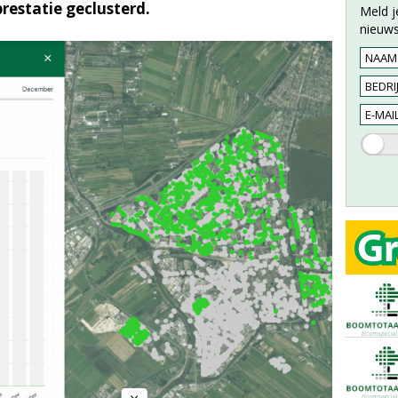
estatie geclusterd.
Meld j
nieuws