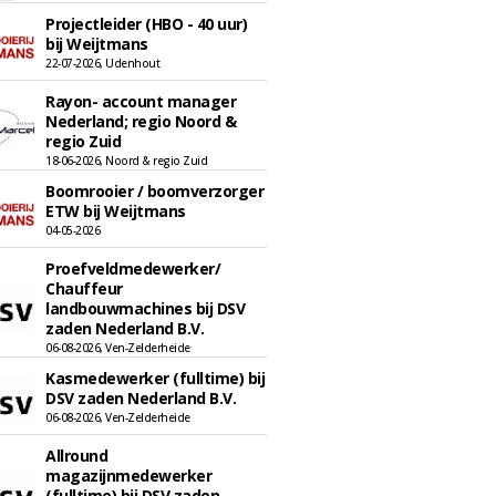
Projectleider (HBO - 40 uur)
bij Weijtmans
22-07-2026, Udenhout
Rayon- account manager
Nederland; regio Noord &
regio Zuid
18-06-2026, Noord & regio Zuid
Boomrooier / boomverzorger
ETW bij Weijtmans
04-05-2026
Proefveldmedewerker/
Chauffeur
landbouwmachines bij DSV
zaden Nederland B.V.
06-08-2026, Ven-Zelderheide
Kasmedewerker (fulltime) bij
DSV zaden Nederland B.V.
06-08-2026, Ven-Zelderheide
Allround
magazijnmedewerker
(fulltime) bij DSV zaden