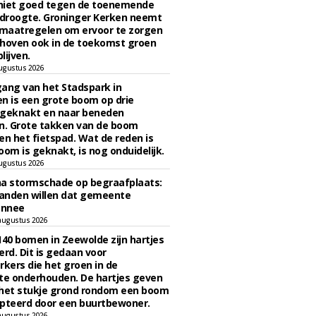
niet goed tegen de toenemende
 droogte. Groninger Kerken neemt
maatregelen om ervoor te zorgen
hoven ook in de toekomst groen
lijven.
ugustus 2026
ngang van het Stadspark in
n is een grote boom op drie
 geknakt en naar beneden
. Grote takken van de boom
en het fietspad. Wat de reden is
oom is geknakt, is nog onduidelijk.
ugustus 2026
na stormschade op begraafplaats:
anden willen dat gemeente
onnee
augustus 2026
140 bomen in Zeewolde zijn hartjes
erd. Dit is gedaan voor
ers die het groen in de
e onderhouden. De hartjes geven
 het stukje grond rondom een boom
pteerd door een buurtbewoner.
augustus 2026