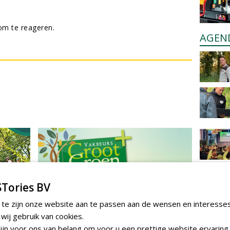
m te reageren.
AGEN
Tories BV
 te zijn onze website aan te passen aan de wensen en interesse
ij gebruik van cookies.
jn voor ons van belang om voor u een prettige website ervaring 