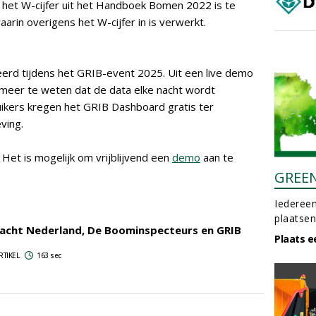
 het W-cijfer uit het Handboek Bomen 2022 is te
arin overigens het W-cijfer in is verwerkt.
rd tijdens het GRIB-event 2025. Uit een live demo
meer te weten dat de data elke nacht wordt
ikers kregen het GRIB Dashboard gratis ter
ving.
. Het is mogelijk om vrijblijvend een
demo
aan te
GREE
Iedereen
plaatsen
cht Nederland, De Boominspecteurs en GRIB
Plaats e
d
RTIKEL
163 sec