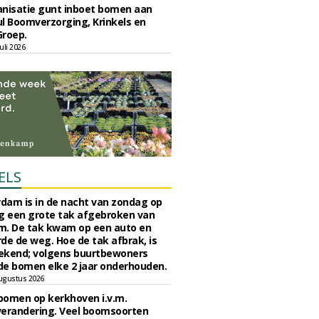
nisatie gunt inboet bomen aan
l Boomverzorging, Krinkels en
Groep.
uli 2026
ELS
rdam is in de nacht van zondag op
 een grote tak afgebroken van
m. De tak kwam op een auto en
de de weg. Hoe de tak afbrak, is
ekend; volgens buurtbewoners
e bomen elke 2 jaar onderhouden.
ugustus 2026
bomen op kerkhoven i.v.m.
verandering. Veel boomsoorten