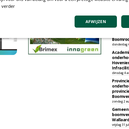
 verder
TEND
AFWIJZEN
Gemeent
onderhou
bebouwi
Boomrooi
donderdag 
Academi
onderho
Hovenie
Infracilit
dinsdag 4 a
Provinci
onderho
provinci
Boomver
zondag 2 au
Gemeent
boomver
Wallaard
vrijdag 31 ju