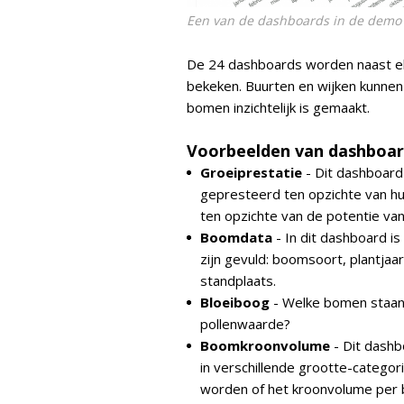
Een van de dashboards in de demo
De 24 dashboards worden naast el
bekeken. Buurten en wijken kunnen
bomen inzichtelijk is gemaakt.
Voorbeelden van dashboar
Groeiprestatie
- Dit dashboard
gepresteerd ten opzichte van hun
ten opzichte van de potentie va
Boomdata
- In dit dashboard is
zijn gevuld: boomsoort, plantja
standplaats.
Bloeiboog
- Welke bomen staan 
pollenwaarde?
Boomkroonvolume
- Dit dashb
in verschillende grootte-catego
worden of het kroonvolume per