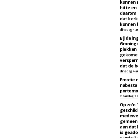
kunnen 
hitte en
daarom 
dat kerk
kunnen b
dinsdag 4 a
Bij de i
Groninge
plekken
gekomen
versperr
dat de b
dinsdag 4 a
Emotie 
nabesta
portem
maandag 3 
Op zo'n 
geschild
medewerk
gemeent
aan dat
is geado
maandag 3 