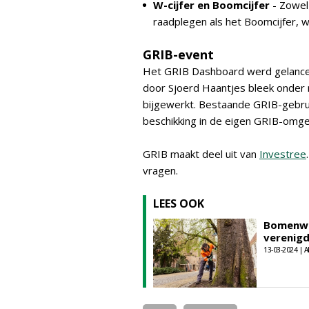
W-cijfer en Boomcijfer
- Zowel
raadplegen als het Boomcijfer, wa
GRIB-event
Het GRIB Dashboard werd gelancee
door Sjoerd Haantjes bleek onder 
bijgewerkt. Bestaande GRIB-gebru
beschikking in de eigen GRIB-omge
GRIB maakt deel uit van
Investree
vragen.
LEES OOK
Bomenwa
verenig
13-03-2024 | A