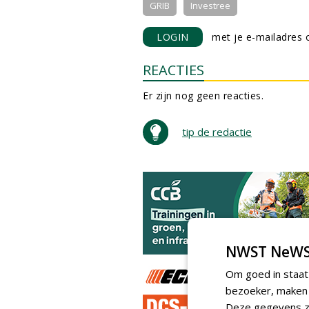
GRIB
Investree
LOGIN
met je e-mailadres o
REACTIES
Er zijn nog geen reacties.
tip de redactie
NWST NeWS
Om goed in staat
bezoeker, maken w
Deze gegevens zi