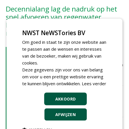
Decennialang lag de nadruk op het
snel afvoeren van regenwater.
Inmiddels proberen gemeenten juist
meer water vast te houden
NWST NeWSTories BV
Om goed in staat te zijn onze website aan
te passen aan de wensen en interesses
LEES OOK
van de bezoeker, maken wij gebruik van
Landelijke coalitie pleit voor
cookies.
minimumnormen voor groen in
Deze gegevens zijn voor ons van belang
de openbare ruimte
16-06-2026 | NIEUWS
om voor u een prettige website ervaring
te kunnen blijven ontwikkelen.
Lees verder
Twee derde van gemeenten
heeft nog geen lokaal
AKKOORD
hitteplan
03-06-2026 | NIEUWS
AFWIJZEN
'Parken en bomen vragen in
2050 dezelfde aandacht als