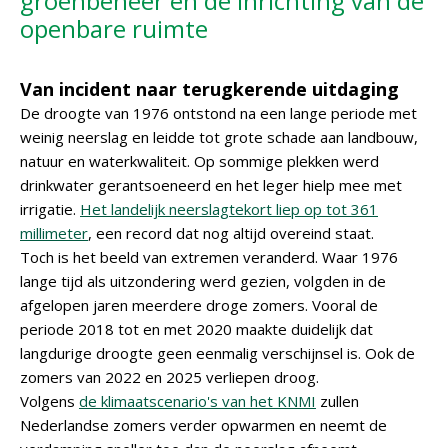
groenbeheer en de inrichting van de
openbare ruimte
Van incident naar terugkerende uitdaging
De droogte van 1976 ontstond na een lange periode met
weinig neerslag en leidde tot grote schade aan landbouw,
natuur en waterkwaliteit. Op sommige plekken werd
drinkwater gerantsoeneerd en het leger hielp mee met
irrigatie.
Het landelijk neerslagtekort liep op tot 361
millimeter
, een record dat nog altijd overeind staat.
Toch is het beeld van extremen veranderd. Waar 1976
lange tijd als uitzondering werd gezien, volgden in de
afgelopen jaren meerdere droge zomers. Vooral de
periode 2018 tot en met 2020 maakte duidelijk dat
langdurige droogte geen eenmalig verschijnsel is. Ook de
zomers van 2022 en 2025 verliepen droog.
Volgens
de klimaatscenario's van het KNMI
zullen
Nederlandse zomers verder opwarmen en neemt de