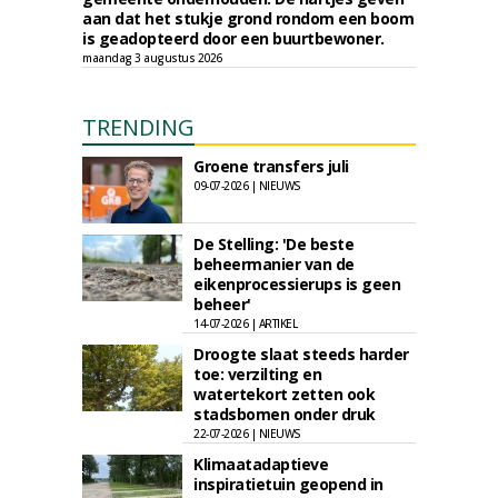
aan dat het stukje grond rondom een boom
is geadopteerd door een buurtbewoner.
maandag 3 augustus 2026
TRENDING
Groene transfers juli
09-07-2026 | NIEUWS
De Stelling: 'De beste
beheermanier van de
eikenprocessierups is geen
beheer'
14-07-2026 | ARTIKEL
Droogte slaat steeds harder
toe: verzilting en
watertekort zetten ook
stadsbomen onder druk
22-07-2026 | NIEUWS
Klimaatadaptieve
inspiratietuin geopend in