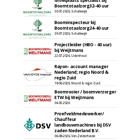
Groeiplaats specialist bij
Boomtotaalzorg32-40 uur
30-07-2026, Schalkwijk
Boominspecteur bij
Boomtotaalzorg24-40 uur
30-07-2026, Schalkwijk
Projectleider (HBO - 40 uur)
bij Weijtmans
22-07-2026, Udenhout
Rayon- account manager
Nederland; regio Noord &
regio Zuid
18-06-2026, Noord & regio Zuid
Boomrooier / boomverzorger
ETW bij Weijtmans
04-05-2026
Proefveldmedewerker/
Chauffeur
landbouwmachines bij DSV
zaden Nederland B.V.
06-08-2026, Ven-Zelderheide