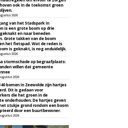
hoven ook in de toekomst groen
lijven.
ugustus 2026
ngang van het Stadspark in
n is een grote boom op drie
 geknakt en naar beneden
. Grote takken van de boom
en het fietspad. Wat de reden is
oom is geknakt, is nog onduidelijk.
ugustus 2026
na stormschade op begraafplaats:
anden willen dat gemeente
onnee
augustus 2026
140 bomen in Zeewolde zijn hartjes
erd. Dit is gedaan voor
ers die het groen in de
e onderhouden. De hartjes geven
 het stukje grond rondom een boom
pteerd door een buurtbewoner.
augustus 2026