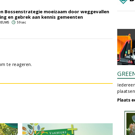
en Bossenstrategie moeizaam door weggevallen
ring en gebrek aan kennis gemeenten
 NIEUWS
59 sec
m te reageren.
GREE
Iedereen
plaatsen
Plaats e