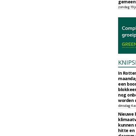
gemeent
zondag 19 ju
KNIPS
In Rotte
maandag
een boo
blokkeer
nog onb
worden d
dinsdag 4 a
Nieuwe 
klimaat
kunnen 
hitte en
daarom 