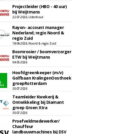
Projectleider (HBO - 40 uur)
bij Weijtmans
22-07-2026, Udenhout
Rayon- account manager
Nederland; regio Noord &
regio Zuid
18-06-2026, Noord & regio Zuid
Boomrooier / boomverzorger
ETW bij Weijtmans
04-05-2026
Hoofdgreenkeeper (m/v)
Golfbaan KralingenOosthoek
groepRotterdam
30-07-2026
Teamleider Kwekerij &
Ontwikkeling bij Diamant
groep Groen Xtra
30-07-2026
Proefveldmedewerker/
Chauffeur
landbouwmachines bij DSV