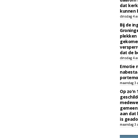
dat kerk
kunnen b
dinsdag 4 a
Bij de i
Groninge
plekken
gekomen
versperr
dat de b
dinsdag 4 a
Emotie 
nabesta
portem
maandag 3 
Op zo'n 
geschild
medewerk
gemeent
aan dat
is geado
maandag 3 