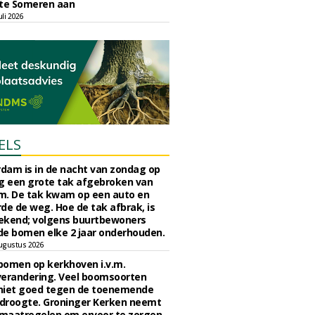
e Someren aan
li 2026
ELS
rdam is in de nacht van zondag op
 een grote tak afgebroken van
m. De tak kwam op een auto en
de de weg. Hoe de tak afbrak, is
ekend; volgens buurtbewoners
e bomen elke 2 jaar onderhouden.
ugustus 2026
bomen op kerkhoven i.v.m.
verandering. Veel boomsoorten
niet goed tegen de toenemende
 droogte. Groninger Kerken neemt
maatregelen om ervoor te zorgen