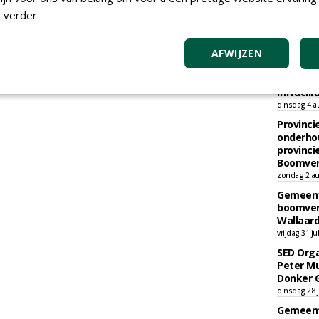
 verder
TEND
AFWIJZEN
Academi
onderho
Hovenie
Infracilit
dinsdag 4 a
Provinci
onderho
provinci
Boomver
zondag 2 au
Gemeent
boomver
Wallaard
vrijdag 31 ju
SED Orga
Peter Mu
Donker 
dinsdag 28 j
Gemeent