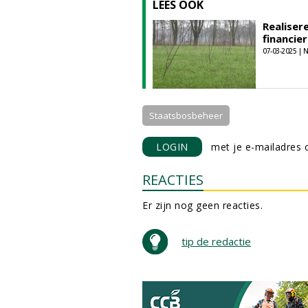
LEES OOK
Realiser
financie
07-03-2025 |
Staatsbosbeheer
LOGIN
met je e-mailadres o
REACTIES
Er zijn nog geen reacties.
tip de redactie