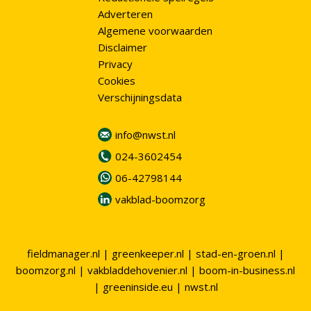
Adverteren
Algemene voorwaarden
Disclaimer
Privacy
Cookies
Verschijningsdata
info@nwst.nl
024-3602454
06-42798144
vakblad-boomzorg
fieldmanager.nl
|
greenkeeper.nl
|
stad-en-groen.nl
|
boomzorg.nl
|
vakbladdehovenier.nl
|
boom-in-business.nl
|
greeninside.eu
|
nwst.nl