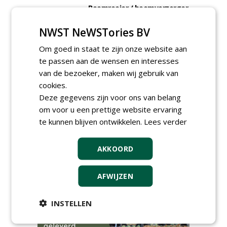
Boomrooier / boomverzorger
ETW bij Weijtmans
04-05-2026
NWST NeWSTories BV
Proefveldmedewerker/
Om goed in staat te zijn onze website aan
Chauffeur
te passen aan de wensen en interesses
landbouwmachines bij DSV
zaden Nederland B.V.
van de bezoeker, maken wij gebruik van
06-08-2026, Ven-Zelderheide
cookies.
Kasmedewerker (fulltime) bij
Deze gegevens zijn voor ons van belang
DSV zaden Nederland B.V.
om voor u een prettige website ervaring
06-08-2026, Ven-Zelderheide
te kunnen blijven ontwikkelen.
Lees verder
Allround
magazijnmedewerker
(fulltime) bij DSV zaden
AKKOORD
Nederland B.V.
06-08-2026, Ven Zelderheide
AFWIJZEN
meer Groene Banen
INSTELLEN