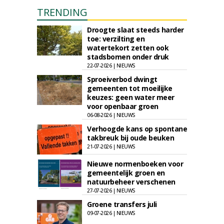
TRENDING
Droogte slaat steeds harder
toe: verzilting en
watertekort zetten ook
stadsbomen onder druk
22-07-2026 | NIEUWS
Sproeiverbod dwingt
gemeenten tot moeilijke
keuzes: geen water meer
voor openbaar groen
06-08-2026 | NIEUWS
Verhoogde kans op spontane
takbreuk bij oude beuken
21-07-2026 | NIEUWS
Nieuwe normenboeken voor
gemeentelijk groen en
natuurbeheer verschenen
27-07-2026 | NIEUWS
Groene transfers juli
09-07-2026 | NIEUWS