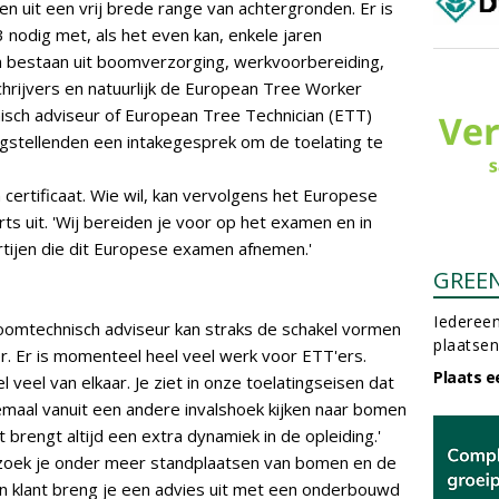
n uit een vrij brede range van achtergronden. Er is
nodig met, als het even kan, enkele jaren
n bestaan uit boomverzorging, werkvoorbereiding,
hrijvers en natuurlijk de European Tree Worker
nisch adviseur of European Tree Technician (ETT)
ngstellenden een intakegesprek om de toelating te
 certificaat. Wie wil, kan vervolgens het Europese
ts uit. 'Wij bereiden je voor op het examen en in
rtijen die dit Europese examen afnemen.'
GREE
Iedereen
oomtechnisch adviseur kan straks de schakel vormen
plaatsen
. Er is momenteel heel veel werk voor ETT'ers.
Plaats e
l veel van elkaar. Je ziet in onze toelatingseisen dat
emaal vanuit een andere invalshoek kijken naar bomen
t brengt altijd een extra dynamiek in de opleiding.'
zoek je onder meer standplaatsen van bomen en de
en klant breng je een advies uit met een onderbouwd