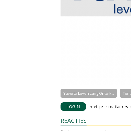
Yuverta Leven Lang Ontwik...
Terr
LOGIN
met je e-mailadres o
REACTIES