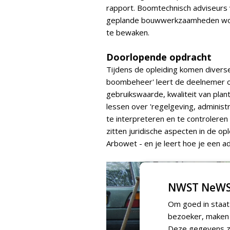
rapport. Boomtechnisch adviseurs v
geplande bouwwerkzaamheden wor
te bewaken.
Doorlopende opdracht
Tijdens de opleiding komen diver
boombeheer' leert de deelnemer o
gebruikswaarde, kwaliteit van plan
lessen over 'regelgeving, administ
te interpreteren en te controlere
zitten juridische aspecten in de op
Arbowet - en je leert hoe je een a
NWST NeWS
Om goed in staat
bezoeker, maken w
Deze gegevens zi