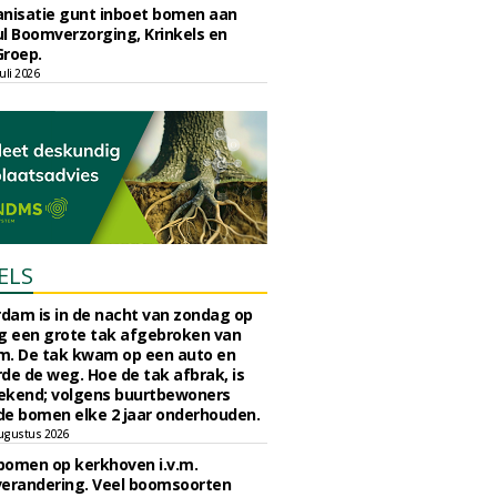
nisatie gunt inboet bomen aan
l Boomverzorging, Krinkels en
Groep.
uli 2026
ELS
rdam is in de nacht van zondag op
 een grote tak afgebroken van
m. De tak kwam op een auto en
de de weg. Hoe de tak afbrak, is
ekend; volgens buurtbewoners
e bomen elke 2 jaar onderhouden.
ugustus 2026
bomen op kerkhoven i.v.m.
verandering. Veel boomsoorten