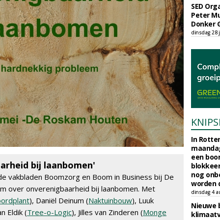
SED Orga
Peter Mu
Donker 
dinsdag 28 j
KNIPS
In Rotte
maandag
een boo
rheid bij laanbomen'
blokkeer
nog onb
de vakbladen Boomzorg en Boom in Business bij De
worden d
 over onverenigbaarheid bij laanbomen. Met
dinsdag 4 a
ordplant
), Daniël Deinum (
Naktuinbouw
), Luuk
Nieuwe 
n Eldik (
Tree-o-Logic
), Jilles van Zinderen (
Monge
klimaat