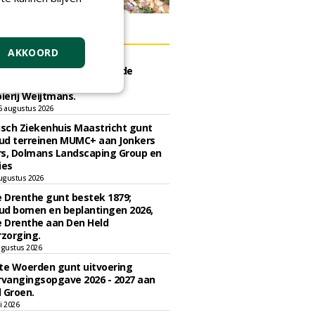
ERS
AKKOORD
e Eindhoven gunt groot
d ''Stedelijk bos'' binnen de
ngscontour houtkap aan
erij Weijtmans.
6 augustus 2026
sch Ziekenhuis Maastricht gunt
ud terreinen MUMC+ aan Jonkers
rs, Dolmans Landscaping Group en
ies
ugustus 2026
e Drenthe gunt bestek 1879;
ud bomen en beplantingen 2026,
e Drenthe aan Den Held
zorging.
gustus 2026
e Woerden gunt uitvoering
vangingsopgave 2026 - 2027 aan
 Groen.
li 2026