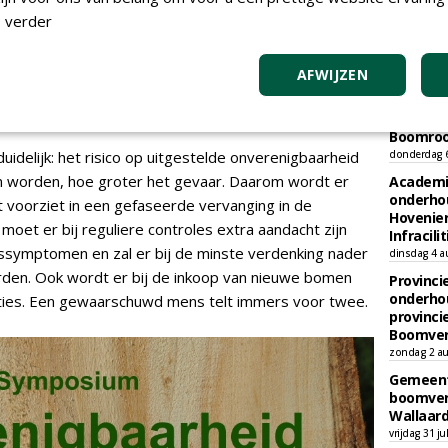
 der Wal, boombeheerder van de gemeente
 verder
ge lijst gedateerd en onvolledig is: 'Ik ben al veel
TEND
e niet op deze lijst staan. Bij boombeheerders en
AFWIJZEN
Gemeent
 een nieuwe herziene lijst.' Maar de vraag is dan: wie
onderhou
bebouwi
Boomrooi
uidelijk: het risico op uitgestelde onverenigbaarheid
donderdag 
n worden, hoe groter het gevaar. Daarom wordt er
Academi
onderho
 voorziet in een gefaseerde vervanging in de
Hovenie
 moet er bij reguliere controles extra aandacht zijn
Infracilit
ssymptomen en zal er bij de minste verdenking nader
dinsdag 4 a
en. Ook wordt er bij de inkoop van nieuwe bomen
Provinci
onderho
ties. Een gewaarschuwd mens telt immers voor twee.
provinci
Boomver
zondag 2 au
Gemeent
boomver
Wallaard
vrijdag 31 ju