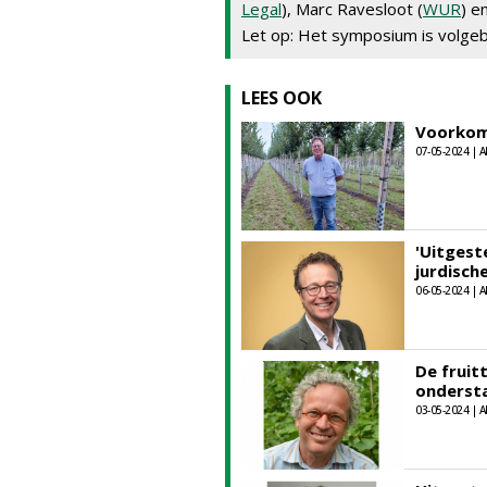
Legal
), Marc Ravesloot (
WUR
) e
Let op: Het symposium is volgeb
LEES OOK
Voorkome
07-05-2024 | A
'Uitgest
jurdische
06-05-2024 | A
De fruitt
onderst
03-05-2024 | A