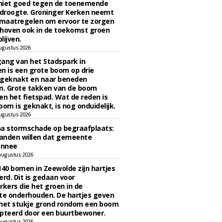
niet goed tegen de toenemende
 droogte. Groninger Kerken neemt
maatregelen om ervoor te zorgen
hoven ook in de toekomst groen
lijven.
ugustus 2026
ngang van het Stadspark in
n is een grote boom op drie
 geknakt en naar beneden
. Grote takken van de boom
en het fietspad. Wat de reden is
oom is geknakt, is nog onduidelijk.
ugustus 2026
na stormschade op begraafplaats:
anden willen dat gemeente
onnee
augustus 2026
140 bomen in Zeewolde zijn hartjes
erd. Dit is gedaan voor
ers die het groen in de
e onderhouden. De hartjes geven
 het stukje grond rondom een boom
pteerd door een buurtbewoner.
augustus 2026