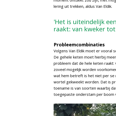
moment ontdekt zou zijn, met mog
lering uit trekken, aldus Van Eldik.
'Het is uiteindelijk e
raakt: van kweker tot
Probleemcombinaties
Volgens Van Eldik moet er vooral
De gehele keten moet hierbij meer 
probleem dat de hele keten raakt:
zoveel mogelijk worden voorkomen.
wat hem betreft is het niet per se
wortel gekweekt worden. Dat is pra
toename is van soorten waarbij dat 
toegepaste onderstam per boom v