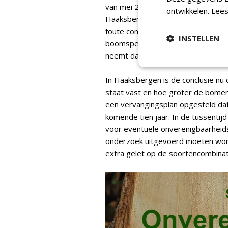
van mei 2023 werd door Lars van
ontwikkelen.
Lees
Haaksbergen, opgemerkt dat de huidi
foute combinaties tegengekomen di
INSTELLEN
boomspecialisten is er behoefte aan
neemt daarin de regie?
In Haaksbergen is de conclusie nu d
staat vast en hoe groter de bome
een vervangingsplan opgesteld dat
komende tien jaar. In de tussentijd
voor eventuele onverenigbaarheid
onderzoek uitgevoerd moeten word
extra gelet op de soortencombina