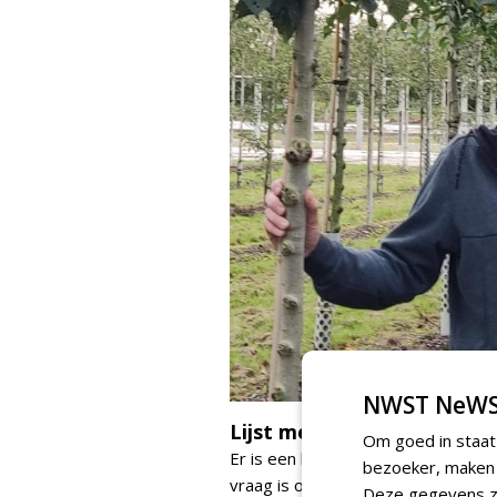
NWST NeWS
Lijst met foute combinati
Om goed in staat
Er is een lijst beschikbaar met bo
bezoeker, maken w
vraag is of die lijst actueel én be
Deze gegevens zi