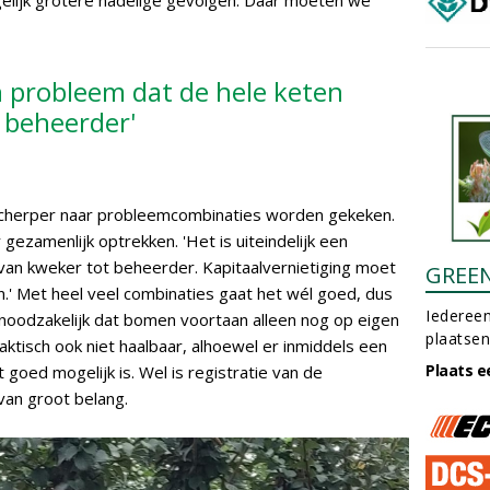
elijk grotere nadelige gevolgen. Daar moeten we
en probleem dat de hele keten
 beheerder'
 scherper naar probleemcombinaties worden gekeken.
gezamenlijk optrekken. 'Het is uiteindelijk een
 van kweker tot beheerder. Kapitaalvernietiging moet
GREE
' Met heel veel combinaties gaat het wél goed, dus
Iedereen
 noodzakelijk dat bomen voortaan alleen nog op eigen
plaatsen
ktisch ook niet haalbaar, alhoewel er inmiddels een
Plaats e
goed mogelijk is. Wel is registratie van de
an groot belang.