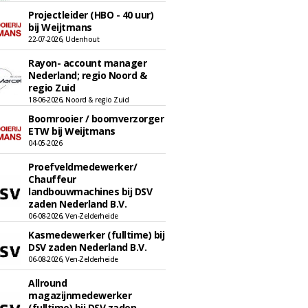
Projectleider (HBO - 40 uur)
bij Weijtmans
22-07-2026, Udenhout
Rayon- account manager
Nederland; regio Noord &
regio Zuid
18-06-2026, Noord & regio Zuid
Boomrooier / boomverzorger
ETW bij Weijtmans
04-05-2026
Proefveldmedewerker/
Chauffeur
landbouwmachines bij DSV
zaden Nederland B.V.
06-08-2026, Ven-Zelderheide
Kasmedewerker (fulltime) bij
DSV zaden Nederland B.V.
06-08-2026, Ven-Zelderheide
Allround
magazijnmedewerker
(fulltime) bij DSV zaden