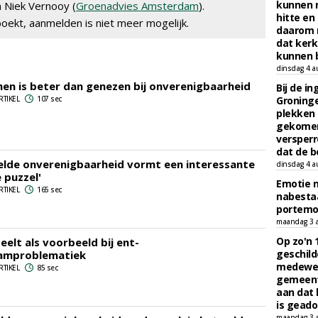
kunnen 
n Niek Vernooy (
Groenadvies Amsterdam
).
hitte en
oekt, aanmelden is niet meer mogelijk.
daarom 
dat kerk
kunnen b
dinsdag 4 a
n is beter dan genezen bij onverenigbaarheid
Bij de i
RTIKEL
107 sec
Groninge
plekken
gekomen
versperr
dat de b
elde onverenigbaarheid vormt een interessante
dinsdag 4 a
 puzzel'
Emotie 
RTIKEL
165 sec
nabesta
portem
maandag 3 
Op zo'n 
eelt als voorbeeld bij ent-
geschild
amproblematiek
medewerk
RTIKEL
85 sec
gemeent
aan dat
is geado
maandag 3 