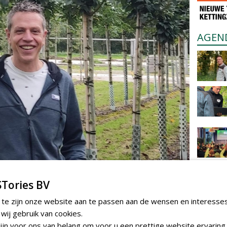
AGEN
Tories BV
es
 te zijn onze website aan te passen aan de wensen en interesse
men die gevoelig zijn voor deze problematiek, maar de
ij gebruik van cookies.
kend genoeg is. In het kader van een artikel in Boomzorg
jn voor ons van belang om voor u een prettige website ervaring 