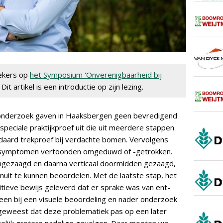
rekers op
het Symposium 'Onverenigbaarheid bij
it artikel is een introductie op zijn lezing.
 onderzoek gaven in Haaksbergen geen bevredigend
peciale praktijkproef uit die uit meerdere stappen
daard trekproef bij verdachte bomen. Vervolgens
symptomen vertoonden omgeduwd of -getrokken.
mgezaagd en daarna verticaal doormidden gezaagd,
uit te kunnen beoordelen. Met de laatste stap, het
tieve bewijs geleverd dat er sprake was van ent-
leen bij een visuele beoordeling en nader onderzoek
geweest dat deze problematiek pas op een later