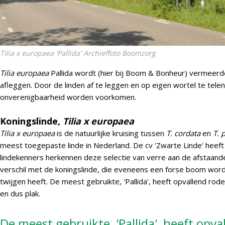
Tilia x europaea 'Pallida'
Archieffoto Boomzorg
Tilia europaea
Pallida wordt (hier bij Boom & Bonheur) vermeerd
afleggen. Door de linden af te leggen en op eigen wortel te tel
onverenigbaarheid worden voorkomen.
Koningslinde,
Tilia x europaea
Tilia x europaea
is de natuurlijke kruising tussen
T. cordata
en
T. 
meest toegepaste linde in Nederland. De cv 'Zwarte Linde' heef
lindekenners herkennen deze selectie van verre aan de afstaande 
verschil met de koningslinde, die eveneens een forse boom word
twijgen heeft. De meest gebruikte, 'Pallida', heeft opvallend rode 
en dus plak.
De meest gebruikte, 'Pallida', heeft opv