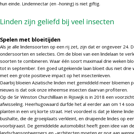
hun einde. Lindennectar (en -honing) is niet giftig.
Linden zijn geliefd bij veel insecten
Spelen met bloeitijden
Als je alle lindensoorten op een rij zet, zijn dat er ongeveer 24.
ondersoorten en selecties. Om de bloei van een lindelaan te verl
soorten te combineren. Waar één soort maximaal drie weken bloe
tot in september. Een goed uitgekiende laan bloeit dus niet dri
met een grote positieve impact op het insectenleven.
Daarbij bloeien Aziatische linden met gemiddeld meer bloemen 
nieuws is dat ook onze inheemse insecten daarvan profiteren.
Op de Sir Winston Churchilllaan in Rijswijk is in 2018 een voorzi
afwisseling. Heerhugowaard durfde het al eerder aan om 14 soort
planten in een vrij korte straat. Het voordeel is dat je kleine lind
bushalte, die de groeiplaats verkleint, en druipende lindes op e
voorbijraast. De gemiddelde automobilist heeft geen idee van de 
landschapsontwerpers en -architecten moeten er nog aan wenn