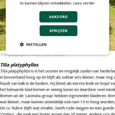
te kunnen blijven ontwikkelen.
Lees verder
AKKOORD
AFWIJZEN
INSTELLEN
Tilia platyphyllos 'Örebro'
(foto Ebben)
Tilia platyphyllos
Tilia platyphyllos
is in het oosten en mogelijk zuiden van Nederla
in bosverband hoog op en blijft als solitair iets kleiner, maar nog 
houdt van kalk in de bodem. Hij bloeit als eerste linde en loopt va
het behaarde blad komen er weinig luizen en daardoor veel minde
Bomen uit de 'Laciniata-group' hebben ingesneden bladeren. Bom
wat kleiner, maar kunnen uiteindelijk ook ruim 15 m hoog worden,
De cv 'Rubra' blijft wat smaller, heeft rode twijgen en een goede h
'Orebro', die vaak niet hoger groeit dan 20 meter. Andere cv's als 