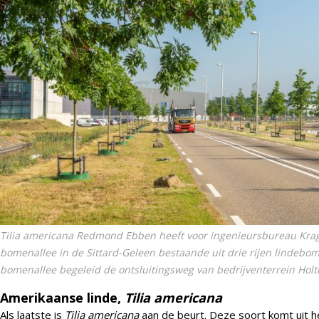
Tilia americana Redmond
Ebben heeft voor ingenieursbureau Krag
bomenallee in de Sittard-Geleen bestaande uit drie rijen lindeb
bomenallee begeleid de ontsluitingsweg van bedrijventerrein Hol
Amerikaanse linde,
Tilia americana
Als laatste is
Tilia americana
aan de beurt. Deze soort komt uit 