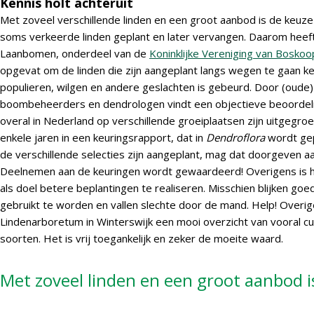
Kennis holt achteruit
Met zoveel verschillende linden en een groot aanbod is de keuze 
soms verkeerde linden geplant en later vervangen. Daarom hee
Laanbomen, onderdeel van de
Koninklijke Vereniging van Boskoo
opgevat om de linden die zijn aangeplant langs wegen te gaan keu
populieren, wilgen en andere geslachten is gebeurd. Door (oud
boombeheerders en dendrologen vindt een objectieve beoordelin
overal in Nederland op verschillende groeiplaatsen zijn uitgegroe
enkele jaren in een keuringsrapport, dat in
Dendroflora
wordt gep
de verschillende selecties zijn aangeplant, mag dat doorgeven aa
Deelnemen aan de keuringen wordt gewaardeerd! Overigens is he
als doel betere beplantingen te realiseren. Misschien blijken goe
gebruikt te worden en vallen slechte door de mand. Help! Overig
Lindenarboretum in Winterswijk een mooi overzicht van vooral cu
soorten. Het is vrij toegankelijk en zeker de moeite waard.
Met zoveel linden en een groot aanbod i