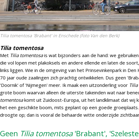
Tilia tomentosa 'Brabant'
in Enschede (foto Van den Berk)
Tilia tomentosa
Met
Tilia tomentosa
is wat bijzonders aan de hand: we gebruiken 
die vol lopen met plakoksels en andere ellende en laten de soor
links liggen. Wie in de omgeving van het Prinsevinkenpark in Den
70 jaar oude zaailingen zich prachtig ontwikkelen. Dus geen 'Brab
'Doornik' of 'Nijmegen' meer. Ik maak een uitzonderling voor
Tili
grote boom waarvan alleen de uiterste takeinden wat naar benede
tomentosa
komt uit Zuidoost-Europa, uit het landklimaat dat wij k
het een geschikte boom, mits geplant op een goede groeiplaats. H
droogte op; dan is vooral de behaarde witte onderzijde zichtbaa
Geen
Tilia tomentosa
'Brabant', 'Szeleste