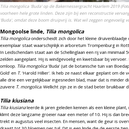
Tilia mongolica 'Buda' op de Bakernessergracht Haarlem 2019 (Fot
voorheen hele grote linden. Deze zijn bij een reconstructie verva
'Buda'
, omdat deze boom druipvrij is. Wat wil zeggen ongevoelig vo
Mongoolse linde,
Tilia mongolica
Tilia mongolica
onderscheidt zich door het kleine druivenblaadje 
exemplaar staat waarschijnlijk in arboretum Trompenburg in Rot
In Leidschendam staat aan de Schellinglaan een rij van minimaal 5
zelden aangeplant. Hij is windgevoelig en kwetsbaar bij vervoer. E
omloop.
Tilia mongolica
'Buda' (uit de botanische tuin van Boedap
Gold' en
T.
'Harold Hillier'. Ik heb ze naast elkaar geplant om de v
alle drie een vergelijkbaar ingesneden blad, maar dat is minder d
zuivere
T. mongolica
. Wellicht zijn ze in de stad beter bruikbaar 
Tilia kiusiana
Tilia kiusiana
leerde ik jaren geleden kennen als een kleine plant,
klimt deze langzame groeier naar een meter of 10. Hij is dan bree
trekt in augustus veel insecten. En mensen, want de geur is ove
draagt tot 30 bloemen per tuil. Dit is een linde die de eerste tien