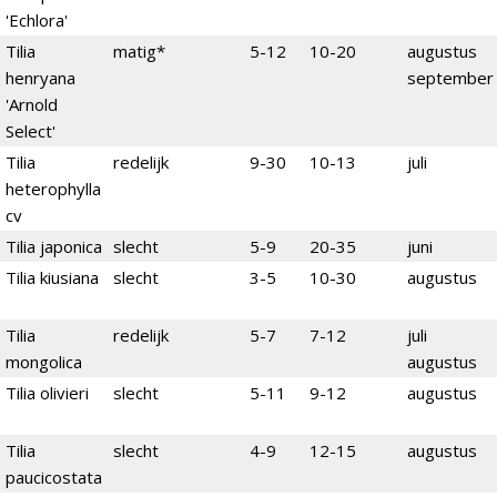
'Echlora'
Tilia
matig*
5-12
10-20
augustus
henryana
september
'Arnold
Select'
Tilia
redelijk
9-30
10-13
juli
heterophylla
cv
Tilia japonica
slecht
5-9
20-35
juni
Tilia kiusiana
slecht
3-5
10-30
augustus
Tilia
redelijk
5-7
7-12
juli
mongolica
augustus
Tilia olivieri
slecht
5-11
9-12
augustus
Tilia
slecht
4-9
12-15
augustus
paucicostata