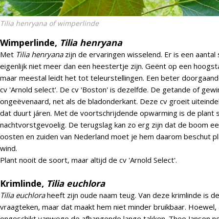
Tilia henryana
of wimperlinde
Wimperlinde,
Tilia henryana
Met
Tilia henryana
zijn de ervaringen wisselend. Er is een aantal
eigenlijk niet meer dan een heestertje zijn. Geënt op een hoogsta
maar meestal leidt het tot teleurstellingen. Een beter doorgaand
cv 'Arnold select'. De cv 'Boston' is dezelfde. De getande of ge
ongeëvenaard, net als de bladonderkant. Deze cv groeit uiteinde
dat duurt járen. Met de voortschrijdende opwarming is de plant
nachtvorstgevoelig. De terugslag kan zo erg zijn dat de boom een
oosten en zuiden van Nederland moet je hem daarom beschut pla
wind.
Plant nooit de soort, maar altijd de cv 'Arnold Select'.
Krimlinde,
Tilia euchlora
Tilia euchlora
heeft zijn oude naam teug. Van deze krimlinde is 
vraagteken, maar dat maakt hem niet minder bruikbaar. Hoewel, a
ongeschikt vanwege de afhangende lange takken. Theo Janson 