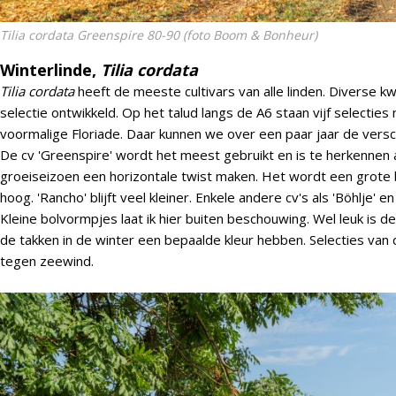
Tilia cordata Greenspire
80-90 (foto Boom & Bonheur)
Winterlinde,
Tilia cordata
Tilia cordata
heeft de meeste cultivars van alle linden. Diverse 
selectie ontwikkeld. Op het talud langs de A6 staan vijf selecties
voormalige Floriade. Daar kunnen we over een paar jaar de versch
De cv 'Greenspire' wordt het meest gebruikt en is te herkennen 
groeiseizoen een horizontale twist maken. Het wordt een grote
hoog. 'Rancho' blijft veel kleiner. Enkele andere cv's als 'Böhlje' e
Kleine bolvormpjes laat ik hier buiten beschouwing. Wel leuk is d
de takken in de winter een bepaalde kleur hebben. Selecties va
tegen zeewind.