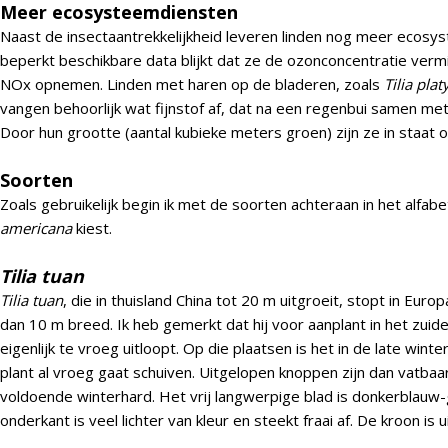
Meer ecosysteemdiensten
Naast de insectaantrekkelijkheid leveren linden nog meer ecosy
beperkt beschikbare data blijkt dat ze de ozonconcentratie vermi
NOx opnemen. Linden met haren op de bladeren, zoals
Tilia pla
vangen behoorlijk wat fijnstof af, dat na een regenbui samen met
Door hun grootte (aantal kubieke meters groen) zijn ze in staat 
Soorten
Zoals gebruikelijk begin ik met de soorten achteraan in het alfab
americana
kiest.
Tilia tuan
Tilia tuan
, die in thuisland China tot 20 m uitgroeit, stopt in Europ
dan 10 m breed. Ik heb gemerkt dat hij voor aanplant in het zui
eigenlijk te vroeg uitloopt. Op die plaatsen is het in de late wi
plant al vroeg gaat schuiven. Uitgelopen knoppen zijn dan vatbaar 
voldoende winterhard. Het vrij langwerpige blad is donkerblauw-
onderkant is veel lichter van kleur en steekt fraai af. De kroon is ui