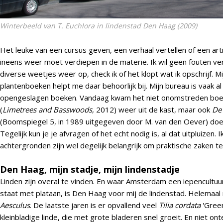
Winterbeeld van
T. Euchlora
in lindenstad Den Haag (2009)
Het leuke van een cursus geven, een verhaal vertellen of een artik
ineens weer moet verdiepen in de materie. Ik wil geen fouten ver
diverse weetjes weer op, check ik of het klopt wat ik opschrijf. Mi
plantenboeken helpt me daar behoorlijk bij. Mijn bureau is vaak al 
opengeslagen boeken. Vandaag kwam het niet onomstreden boek
(
Limetrees and Basswoods
, 2012) weer uit de kast, maar ook
De
(Boomspiegel 5, in 1989 uitgegeven door M. van den Oever) do
Tegelijk kun je je afvragen of het echt nodig is, al dat uitpluizen. 
achtergronden zijn wel degelijk belangrijk om praktische zaken te
Den Haag, mijn stadje, mijn lindenstadje
Linden zijn overal te vinden. En waar Amsterdam een iepencultuu
staat met plataan, is Den Haag voor mij de lindenstad. Helemaal
Aesculus
. De laatste jaren is er opvallend veel
Tilia cordata
'Green
kleinbladige linde, die met grote bladeren snel groeit. En niet ont