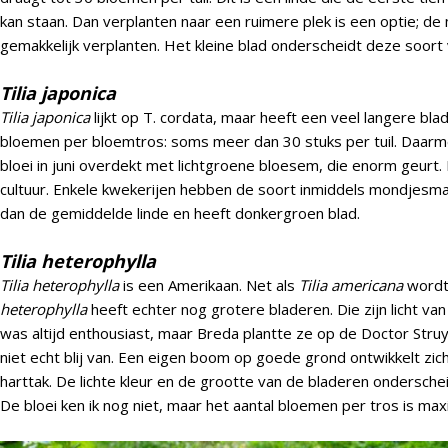
kan staan. Dan verplanten naar een ruimere plek is een optie; de m
gemakkelijk verplanten. Het kleine blad onderscheidt deze soort 
Tilia japonica
Tilia japonica
lijkt op T. cordata, maar heeft een veel langere bla
bloemen per bloemtros: soms meer dan 30 stuks per tuil. Daarm
bloei in juni overdekt met lichtgroene bloesem, die enorm geurt.
cultuur. Enkele kwekerijen hebben de soort inmiddels mondjesmaat
dan de gemiddelde linde en heeft donkergroen blad.
Tilia heterophylla
Tilia heterophylla
is een Amerikaan. Net als
Tilia americana
wordt
heterophylla
heeft echter nog grotere bladeren. Die zijn licht va
was altijd enthousiast, maar Breda plantte ze op de Doctor Stru
niet echt blij van. Een eigen boom op goede grond ontwikkelt z
harttak. De lichte kleur en de grootte van de bladeren onderschei
De bloei ken ik nog niet, maar het aantal bloemen per tros is max