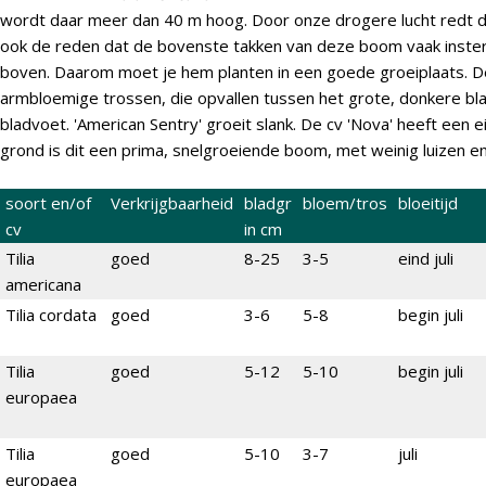
wordt daar meer dan 40 m hoog. Door onze drogere lucht redt de 
ook de reden dat de bovenste takken van deze boom vaak inster
boven. Daarom moet je hem planten in een goede groeiplaats. 
armbloemige trossen, die opvallen tussen het grote, donkere b
bladvoet. 'American Sentry' groeit slank. De cv 'Nova' heeft een
grond is dit een prima, snelgroeiende boom, met weinig luizen en
soort en/of
Verkrijgbaarheid
bladgr
bloem/tros
bloeitijd
cv
in cm
Tilia
goed
8-25
3-5
eind juli
americana
Tilia cordata
goed
3-6
5-8
begin juli
Tilia
goed
5-12
5-10
begin juli
europaea
Tilia
goed
5-10
3-7
juli
europaea