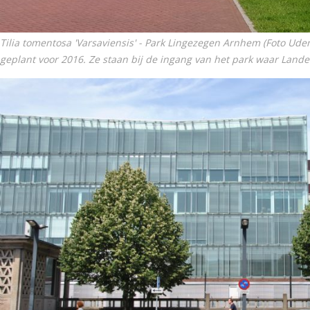
Tilia tomentosa 'Varsaviensis' - Park Lingezegen Arnhem (Foto Ud
geplant voor 2016. Ze staan bij de ingang van het park waar Landeri