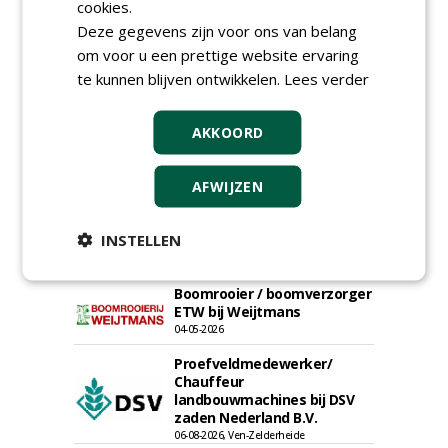
Groeiplaats specialist bij
cookies.
Boomtotaalzorg32-40 uur
Deze gegevens zijn voor ons van belang
30-07-2026, Schalkwijk
om voor u een prettige website ervaring
Boominspecteur bij
te kunnen blijven ontwikkelen.
Lees verder
Boomtotaalzorg24-40 uur
30-07-2026, Schalkwijk
AKKOORD
Projectleider (HBO - 40 uur)
bij Weijtmans
22-07-2026, Udenhout
AFWIJZEN
Rayon- account manager
Nederland; regio Noord &
INSTELLEN
regio Zuid
18-06-2026, Noord & regio Zuid
Boomrooier / boomverzorger
ETW bij Weijtmans
04-05-2026
Proefveldmedewerker/
Chauffeur
landbouwmachines bij DSV
zaden Nederland B.V.
06-08-2026, Ven-Zelderheide