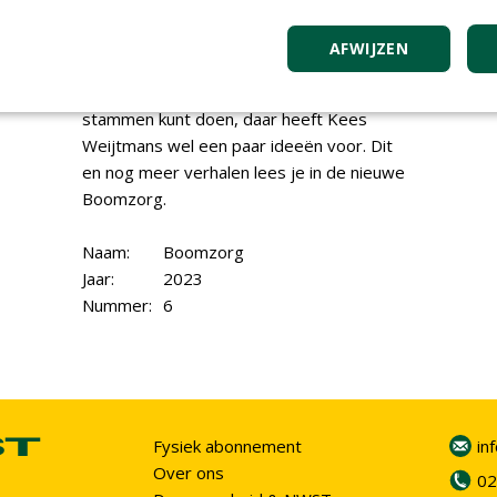
ST8D-55 uitkomst, zeker bij Boogaart in
Almere. Of de Jo Beau M600 Gorilla, die te
AFWIJZEN
zien was op Agribex. Welke nuttige dingen
je vervolgens met de snippers en
stammen kunt doen, daar heeft Kees
Weijtmans wel een paar ideeën voor. Dit
en nog meer verhalen lees je in de nieuwe
Boomzorg.
Naam:
Boomzorg
Jaar:
2023
Nummer:
6
Fysiek abonnement
in
Over ons
02