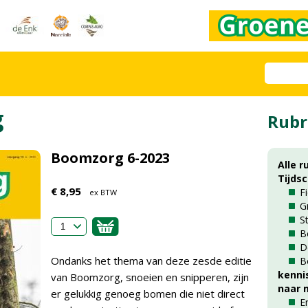
g
Rubr
Boomzorg 6-2023
Alle r
Tijds
€ 8,95
F
ex BTW
G
S
B
D
Ondanks het thema van deze zesde editie
B
kenni
van Boomzorg, snoeien en snipperen, zijn
naar m
er gelukkig genoeg bomen die niet direct
E