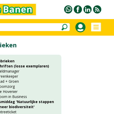
ieken
ubrieken
chriften (losse exemplaren)
ieldmanager
reenkeeper
tad + Groen
oomzorg
e Hovenier
oom in Business
smiddag 'Natuurlijke stappen
eer biodiversiteit'
ntreeticket