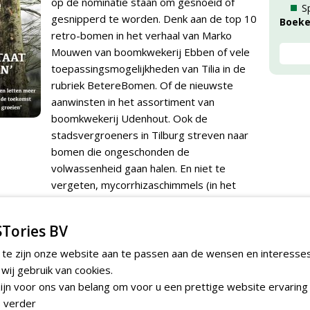
op de nominatie staan om gesnoeid of
S
gesnipperd te worden. Denk aan de top 10
Boek
retro-bomen in het verhaal van Marko
Mouwen van boomkwekerij Ebben of vele
toepassingsmogelijkheden van Tilia in de
rubriek BetereBomen. Of de nieuwste
aanwinsten in het assortiment van
boomkwekerij Udenhout. Ook de
stadsvergroeners in Tilburg streven naar
bomen die ongeschonden de
volwassenheid gaan halen. En niet te
vergeten, mycorrhizaschimmels (in het
verhaal van Jacqueline Baar) en pendelaars
(in het interview met Mark Thur van
Tories BV
GreenGuard) die bijdragen aan de juiste
omstandigheden, waardoor de noodzaak
 te zijn onze website aan te passen aan de wensen en interesse
tot snoeien en snipperen zoveel mogelijk
ij gebruik van cookies.
wordt beperkt. Toch ontkomen we daar
jn voor ons van belang om voor u een prettige website ervaring 
soms niet aan, maar dan biedt de Först
 verder