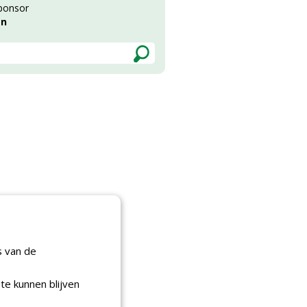
ponsor
en
s van de
te kunnen blijven