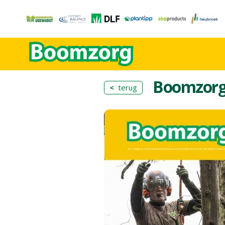
Boomzor
<
terug