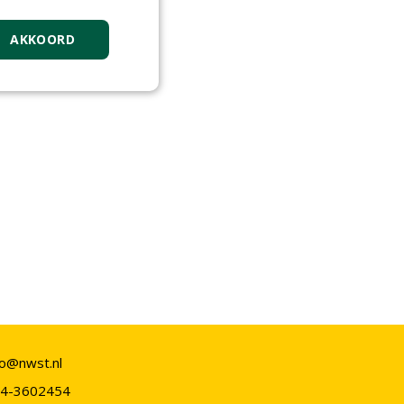
AKKOORD
fo@nwst.nl
4-3602454