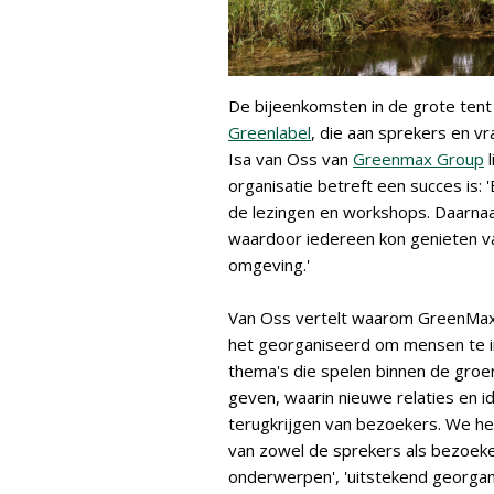
De bijeenkomsten in de grote ten
Greenlabel
, die aan sprekers en vr
Isa van Oss van
Greenmax Group
l
organisatie betreft een succes is
de lezingen en workshops. Daarna
waardoor iedereen kon genieten va
omgeving.'
Van Oss vertelt waarom GreenMax 
het georganiseerd om mensen te ins
thema's die spelen binnen de groe
geven, waarin nieuwe relaties en 
terugkrijgen van bezoekers. We h
van zowel de sprekers als bezoekers
onderwerpen', 'uitstekend georgan