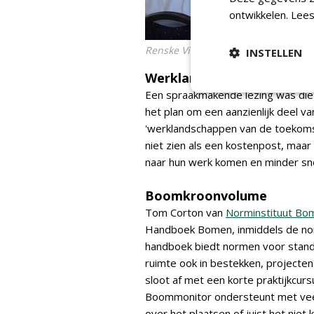
ontwikkelen.
Lees
Renske Visscher van IVN spreekt o
INSTELLEN
Werklandschappen
Een spraakmakende lezing was die
het plan om een aanzienlijk deel v
'werklandschappen van de toekom
niet zien als een kostenpost, maa
naar hun werk komen en minder sne
Boomkroonvolume
Tom Corton van
Norminstituut Bo
Handboek Bomen, inmiddels de nor
handboek biedt normen voor stand
ruimte ook in bestekken, projecten
sloot af met een korte praktijkcu
Boommonitor ondersteunt met vee
over het plaatsen of juist het niet