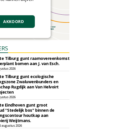
AKKOORD
ERS
e Tilburg gunt raamovereenkomst
erplant bomen aan J. van Esch.
gustus 2026
e Tilburg gunt ecologische
ingszone Zwaluwenbunders en
chap Rugdijk aan Van Helvoirt
ojecten
gustus 2026
e Eindhoven gunt groot
d ''Stedelijk bos'' binnen de
ngscontour houtkap aan
erij Weijtmans.
6 augustus 2026