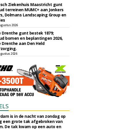
sch Ziekenhuis Maastricht gunt
ud terreinen MUMC+ aan Jonkers
rs, Dolmans Landscaping Group en
ies
ugustus 2026
e Drenthe gunt bestek 1879;
ud bomen en beplantingen 2026,
e Drenthe aan Den Held
zorging.
gustus 2026
ELS
rdam is in de nacht van zondag op
 een grote tak afgebroken van
m. De tak kwam op een auto en