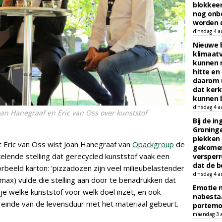
blokkeer
nog onb
worden d
dinsdag 4 a
Nieuwe 
klimaat
kunnen 
hitte en
daarom 
dat kerk
kunnen b
dinsdag 4 a
oan Hanegraaf en Eric van Oss over kunststof
Bij de i
Groninge
plekken
 Eric van Oss wist Joan Hanegraaf van
Opackgroup
de
gekomen
elende stelling dat gerecycled kunststof vaak een
versperr
dat de b
rbeeld karton: 'pizzadozen zijn veel milieubelastender
dinsdag 4 a
nmax) vulde die stelling aan door te benadrukken dat
Emotie 
e welke kunststof voor welk doel inzet, en ook
nabesta
 einde van de levensduur met het materiaal gebeurt.
portem
maandag 3 