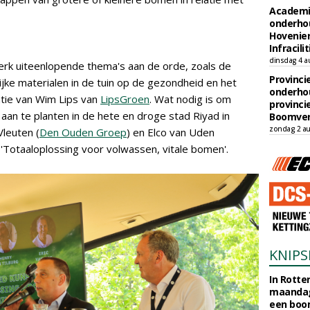
Academi
onderho
Hovenie
Infracilit
dinsdag 4 a
rk uiteenlopende thema's aan de orde, zoals de
Provinci
lijke materialen in de tuin op de gezondheid en het
onderho
tie van Wim Lips van
LipsGroen
. Wat nodig is om
provinci
an te planten in de hete en droge stad Riyad in
Boomver
zondag 2 au
Vleuten (
Den Ouden Groep
) en Elco van Uden
Totaaloplossing voor volwassen, vitale bomen'.
KNIPS
In Rotte
maandag
een boo