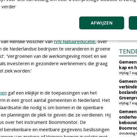
 verder
ver werklandschappen van de toekomst
AFWIJZEN
 van Renske Visscher van
IVN Natuureducatie
, over
an de Nederlandse bedrijven te veranderen in groene
TEND
st'. 'Vergroenen van de werkomgeving moet en we
Gemeent
r als investeren in gezondere werknemers die graag
kap en h
l ziek worden.'
vrijdag 7 au
Gemeent
verbind
boslands
men
gaf een inkijkje in de toepassingen van het
Groenpr
m in een groot aantal gemeenten in Nederland. Het
vrijdag 7 au
aardisatie die nodig is om bomen in de openbare
Gemeent
 en planningen de plek te geven die ze verdienen. Hij
onderhou
rsus over het instrument Boommonitor. De
bebouwi
Boomrooi
l berekenbare en meetbare gegevens beslissingen
donderdag 
 kappen van grotere of kleinere bomen in relatie met