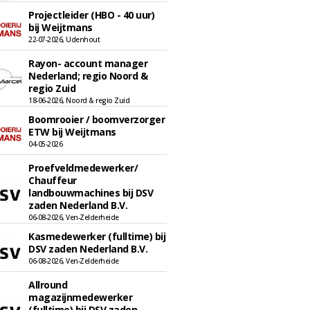
Projectleider (HBO - 40 uur)
bij Weijtmans
22-07-2026, Udenhout
Rayon- account manager
Nederland; regio Noord &
regio Zuid
18-06-2026, Noord & regio Zuid
Boomrooier / boomverzorger
ETW bij Weijtmans
04-05-2026
Proefveldmedewerker/
Chauffeur
landbouwmachines bij DSV
zaden Nederland B.V.
06-08-2026, Ven-Zelderheide
Kasmedewerker (fulltime) bij
DSV zaden Nederland B.V.
06-08-2026, Ven-Zelderheide
Allround
magazijnmedewerker
(fulltime) bij DSV zaden