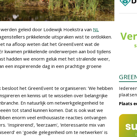
t werden geleid door Lodewijk Hoekstra van
NL
agenstellers prikkelende uitspraken wist te ontlokken.
iet na afloop weten dat het GreenEvent wat de
: 'Er kwamen prikkelende onderwerpen aan bod tijdens
ast hadden we enorm geluk met het stralende weer,
n een inspirerende dag in een prachtige groene
GREE
besloot het GreenEvent te organiseren: 'We hebben
Iedereen
plaatsen
pireren en kennis uit te wisselen over belangrijke
nbranche. En natuurlijk om netwerkgelegenheid te
Plaats e
ideeën tot stand kunnen komen. Dat is ook wat we
ebben enorm veel enthousiaste reacties ontvangen
. 'Inspirerend', 'leerzaam', 'interessante mix van
iseerd' en 'goede gelegenheid om te netwerken' is