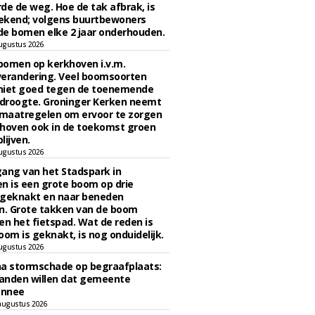
de de weg. Hoe de tak afbrak, is
ekend; volgens buurtbewoners
e bomen elke 2 jaar onderhouden.
ugustus 2026
bomen op kerkhoven i.v.m.
verandering. Veel boomsoorten
niet goed tegen de toenemende
 droogte. Groninger Kerken neemt
maatregelen om ervoor te zorgen
hoven ook in de toekomst groen
lijven.
ugustus 2026
ngang van het Stadspark in
n is een grote boom op drie
 geknakt en naar beneden
. Grote takken van de boom
en het fietspad. Wat de reden is
oom is geknakt, is nog onduidelijk.
ugustus 2026
na stormschade op begraafplaats:
anden willen dat gemeente
onnee
augustus 2026