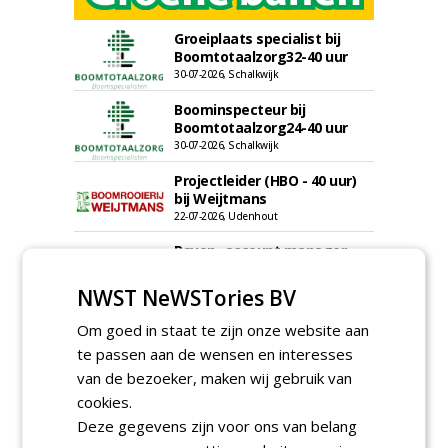
Groeiplaats specialist bij
Boomtotaalzorg32-40 uur
30-07-2026, Schalkwijk
Boominspecteur bij
Boomtotaalzorg24-40 uur
30-07-2026, Schalkwijk
Projectleider (HBO - 40 uur)
bij Weijtmans
22-07-2026, Udenhout
Rayon- account manager
Nederland; regio Noord &
regio Zuid
NWST NeWSTories BV
18-06-2026, Noord & regio Zuid
Om goed in staat te zijn onze website aan
Boomrooier / boomverzorger
ETW bij Weijtmans
te passen aan de wensen en interesses
04-05-2026
van de bezoeker, maken wij gebruik van
cookies.
Proefveldmedewerker/
Chauffeur
Deze gegevens zijn voor ons van belang
landbouwmachines bij DSV