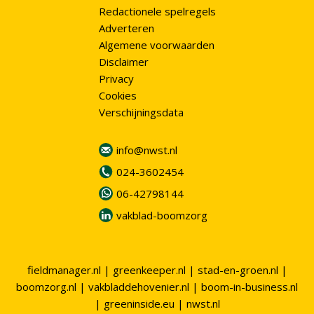
Redactionele spelregels
Adverteren
Algemene voorwaarden
Disclaimer
Privacy
Cookies
Verschijningsdata
info@nwst.nl
024-3602454
06-42798144
vakblad-boomzorg
fieldmanager.nl
|
greenkeeper.nl
|
stad-en-groen.nl
|
boomzorg.nl
|
vakbladdehovenier.nl
|
boom-in-business.nl
|
greeninside.eu
|
nwst.nl