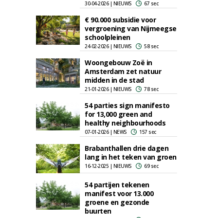
30-04-2026 | NIEUWS
67 sec
€ 90.000 subsidie voor
vergroening van Nijmeegse
schoolpleinen
24-02-2026 | NIEUWS
58 sec
Woongebouw Zoë in
Amsterdam zet natuur
midden in de stad
21-01-2026 | NIEUWS
78 sec
54 parties sign manifesto
for 13,000 green and
healthy neighbourhoods
07-01-2026 | NEWS
157 sec
Brabanthallen drie dagen
lang in het teken van groen
16-12-2025 | NIEUWS
69 sec
54 partijen tekenen
manifest voor 13.000
groene en gezonde
buurten