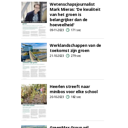
Wetenschapsjournalist
Mark Mieras: 'De kwaliteit
van het groen is
belangrijker dan de
hoeveelheid'
09-11-2023
171 sec
Werklandschappen van de
toekomst zijn groen
21-10-2023
279 sec
Heerlen streeft naar
minibos voor elke school
20-10-2023
182 sec
GreenMax Group wil