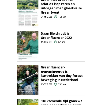
relaties inspireren en
uitdagen met gloednieuw
GreenEvent
04-05-2023
105 sec
Daan Bleichrodt is
Greenfluencer 2022
15-03-2023
67 sec
Greenfluencer-
genomineerde is
kartrekker van tiny forest-
beweging in Nederland
23-12-2022
358 sec
'De komende tijd gaan we