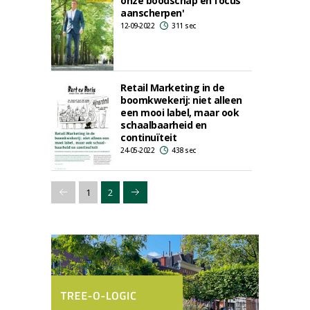
onze boodschap en focus
aanscherpen'
12-09-2022
311 sec
Retail Marketing in de
boomkwekerij: niet alleen
een mooi label, maar ook
schaalbaarheid en
continuïteit
24-05-2022
438 sec
1
2