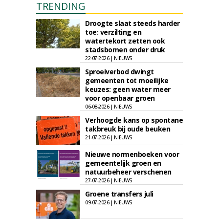
TRENDING
Droogte slaat steeds harder
toe: verzilting en
watertekort zetten ook
stadsbomen onder druk
22-07-2026 | NIEUWS
Sproeiverbod dwingt
gemeenten tot moeilijke
keuzes: geen water meer
voor openbaar groen
06-08-2026 | NIEUWS
Verhoogde kans op spontane
takbreuk bij oude beuken
21-07-2026 | NIEUWS
Nieuwe normenboeken voor
gemeentelijk groen en
natuurbeheer verschenen
27-07-2026 | NIEUWS
Groene transfers juli
09-07-2026 | NIEUWS