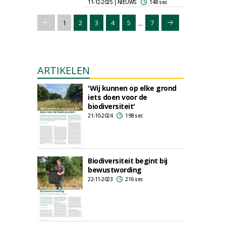
11-12-2025 | NIEUWS
148 sec
...
1
2
3
4
5
7
ARTIKELEN
'Wij kunnen op elke grond
iets doen voor de
biodiversiteit'
21-10-2024
198 sec
Biodiversiteit begint bij
bewustwording
22-11-2023
216 sec