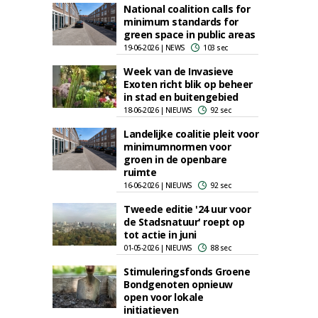
National coalition calls for
minimum standards for
green space in public areas
19-06-2026 | NEWS
103 sec
Week van de Invasieve
Exoten richt blik op beheer
in stad en buitengebied
18-06-2026 | NIEUWS
92 sec
Landelijke coalitie pleit voor
minimumnormen voor
groen in de openbare
ruimte
16-06-2026 | NIEUWS
92 sec
Tweede editie '24 uur voor
de Stadsnatuur' roept op
tot actie in juni
01-05-2026 | NIEUWS
88 sec
Stimuleringsfonds Groene
Bondgenoten opnieuw
open voor lokale
initiatieven