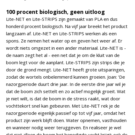
100 procent biologisch, geen uitloog
Lite-NET en Lite-STRIPS zijn gemaakt van PLA en dus
honderd procent biologisch. Na vijf jaar breekt het product
langzaam af. Lite-NET en Lite-STRIPS werken als een
spons. Ze nemen het water op en geven het weer af. Er
wordt niets omgezet in een ander materiaal. Lite-NET is -
de naam zegt het al - een net dat je om de kluit van de
boom legt voor de aanplant. Lite-STRIPS zijn strips die je
door de grond mengt. Lite-NET heeft grote uitsparingen,
zodat de wortels onbelemmerd kunnen groeien. Joan: 'De
nazorgperiode duurt drie jaar. In de eerste drie jaar wil je
dat de boom zich settelt en zo actief mogelijk groeit. Wat
je niet wilt, is dat de boom in de stress raakt, wat door
vochttekort snel kan gebeuren. Met Lite-NET rek je de
nazorgperiode eigenlijk passief op tot vijf jaar, omdat het
product zijn werk blijft doen. Water opnemen, vasthouden
en wanneer nodig weer teruggeven. En realiseer je wel
dat niet alleen de boom het benodigde vocht krijgt; ook de