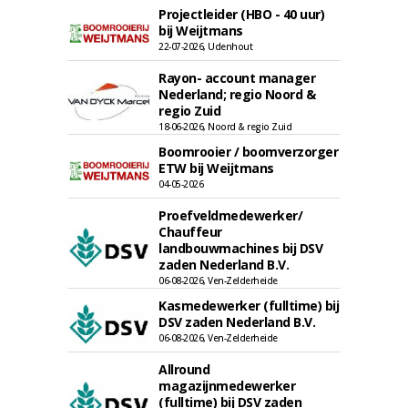
Projectleider (HBO - 40 uur)
bij Weijtmans
22-07-2026, Udenhout
Rayon- account manager
Nederland; regio Noord &
regio Zuid
18-06-2026, Noord & regio Zuid
Boomrooier / boomverzorger
ETW bij Weijtmans
04-05-2026
Proefveldmedewerker/
Chauffeur
landbouwmachines bij DSV
zaden Nederland B.V.
06-08-2026, Ven-Zelderheide
Kasmedewerker (fulltime) bij
DSV zaden Nederland B.V.
06-08-2026, Ven-Zelderheide
Allround
magazijnmedewerker
(fulltime) bij DSV zaden