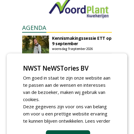
AGENDA
Kennismakingssessie ETT op
9 september
woensdag 9 september 2026
Poel organiseert
Boomverzorgersdag voor
NWST NeWSTories BV
boomprofessionals
vrijdag 9 oktober 2026
Om goed in staat te zijn onze website aan
Event: De stad van de
te passen aan de wensen en interesses
toekomst begint in de
van de bezoeker, maken wij gebruik van
openbare ruimte
cookies.
donderdag 5 november 2026
Deze gegevens zijn voor ons van belang
om voor u een prettige website ervaring
te kunnen blijven ontwikkelen.
Lees verder