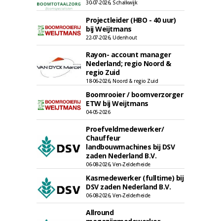
30-07-2026, Schalkwijk
Projectleider (HBO - 40 uur)
bij Weijtmans
22-07-2026, Udenhout
Rayon- account manager
Nederland; regio Noord &
regio Zuid
18-06-2026, Noord & regio Zuid
Boomrooier / boomverzorger
ETW bij Weijtmans
04-05-2026
Proefveldmedewerker/
Chauffeur
landbouwmachines bij DSV
zaden Nederland B.V.
06-08-2026, Ven-Zelderheide
Kasmedewerker (fulltime) bij
DSV zaden Nederland B.V.
06-08-2026, Ven-Zelderheide
Allround