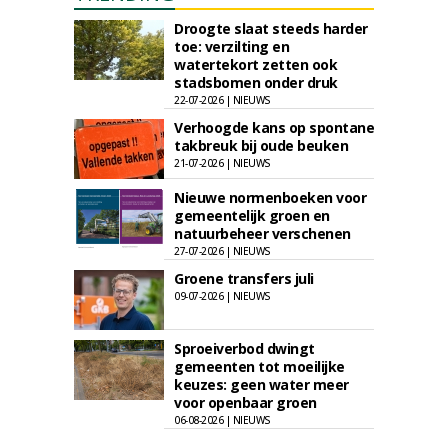
Droogte slaat steeds harder
toe: verzilting en
watertekort zetten ook
stadsbomen onder druk
22-07-2026 | NIEUWS
Verhoogde kans op spontane
takbreuk bij oude beuken
21-07-2026 | NIEUWS
Nieuwe normenboeken voor
gemeentelijk groen en
natuurbeheer verschenen
27-07-2026 | NIEUWS
Groene transfers juli
09-07-2026 | NIEUWS
Sproeiverbod dwingt
gemeenten tot moeilijke
keuzes: geen water meer
voor openbaar groen
06-08-2026 | NIEUWS