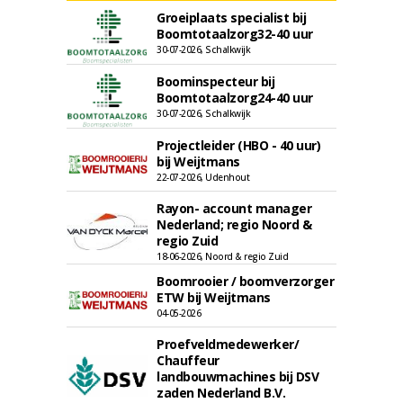
Groeiplaats specialist bij
Boomtotaalzorg32-40 uur
30-07-2026, Schalkwijk
Boominspecteur bij
Boomtotaalzorg24-40 uur
30-07-2026, Schalkwijk
Projectleider (HBO - 40 uur)
bij Weijtmans
22-07-2026, Udenhout
Rayon- account manager
Nederland; regio Noord &
regio Zuid
18-06-2026, Noord & regio Zuid
Boomrooier / boomverzorger
ETW bij Weijtmans
04-05-2026
Proefveldmedewerker/
Chauffeur
landbouwmachines bij DSV
zaden Nederland B.V.