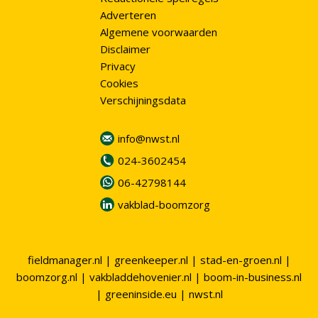
Adverteren
Algemene voorwaarden
Disclaimer
Privacy
Cookies
Verschijningsdata
info@nwst.nl
024-3602454
06-42798144
vakblad-boomzorg
fieldmanager.nl
|
greenkeeper.nl
|
stad-en-groen.nl
|
boomzorg.nl
|
vakbladdehovenier.nl
|
boom-in-business.nl
|
greeninside.eu
|
nwst.nl