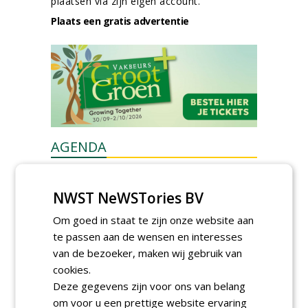
plaatsen via zijn eigen account.
Plaats een gratis advertentie
AGENDA
Kennismakingssessie ETT op
9 september
NWST NeWSTories BV
woensdag 9 september 2026
Poel organiseert
Om goed in staat te zijn onze website aan
Boomverzorgersdag voor
te passen aan de wensen en interesses
boomprofessionals
van de bezoeker, maken wij gebruik van
vrijdag 9 oktober 2026
cookies.
Event: De stad van de
Deze gegevens zijn voor ons van belang
toekomst begint in de
openbare ruimte
om voor u een prettige website ervaring