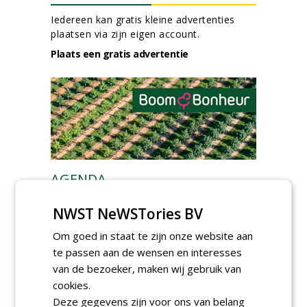
Iedereen kan gratis kleine advertenties
plaatsen via zijn eigen account.
Plaats een gratis advertentie
AGENDA
Kennismakingssessie ETT op
NWST NeWSTories BV
9 september
woensdag 9 september 2026
Om goed in staat te zijn onze website aan
Poel organiseert
te passen aan de wensen en interesses
Boomverzorgersdag voor
van de bezoeker, maken wij gebruik van
boomprofessionals
cookies.
vrijdag 9 oktober 2026
Deze gegevens zijn voor ons van belang
Event: De stad van de