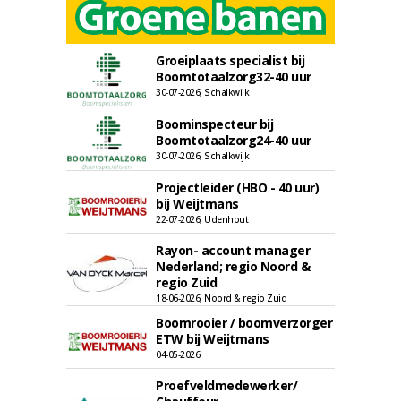
Groeiplaats specialist bij
Boomtotaalzorg32-40 uur
30-07-2026, Schalkwijk
Boominspecteur bij
Boomtotaalzorg24-40 uur
30-07-2026, Schalkwijk
Projectleider (HBO - 40 uur)
bij Weijtmans
22-07-2026, Udenhout
Rayon- account manager
Nederland; regio Noord &
regio Zuid
18-06-2026, Noord & regio Zuid
Boomrooier / boomverzorger
ETW bij Weijtmans
04-05-2026
Proefveldmedewerker/