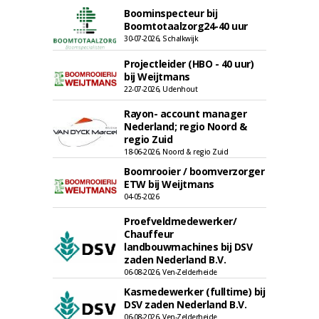
Boominspecteur bij
Boomtotaalzorg24-40 uur
30-07-2026, Schalkwijk
Projectleider (HBO - 40 uur)
bij Weijtmans
22-07-2026, Udenhout
Rayon- account manager
Nederland; regio Noord &
regio Zuid
18-06-2026, Noord & regio Zuid
Boomrooier / boomverzorger
ETW bij Weijtmans
04-05-2026
Proefveldmedewerker/
Chauffeur
landbouwmachines bij DSV
zaden Nederland B.V.
06-08-2026, Ven-Zelderheide
Kasmedewerker (fulltime) bij
DSV zaden Nederland B.V.
06-08-2026, Ven-Zelderheide