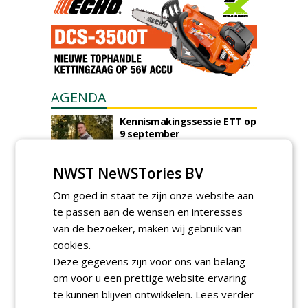
AGENDA
Kennismakingssessie ETT op
9 september
woensdag 9 september 2026
Poel organiseert
NWST NeWSTories BV
Boomverzorgersdag voor
boomprofessionals
Om goed in staat te zijn onze website aan
vrijdag 9 oktober 2026
te passen aan de wensen en interesses
Event: De stad van de
van de bezoeker, maken wij gebruik van
toekomst begint in de
cookies.
openbare ruimte
Deze gegevens zijn voor ons van belang
donderdag 5 november 2026
om voor u een prettige website ervaring
te kunnen blijven ontwikkelen.
Lees verder