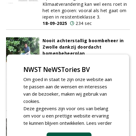
Klimaatverandering kan wel eens roet in
het eten gooien: vooral als het gaat om
iepen in resistentieklasse 3.
18-09-2025
234 sec
Nooit achterstallig boombeheer in
Zwolle dankzij doordacht
bomenbeheerplan
Sinds een jaar of tien werkt Dennis
Noordman voor de gemeente Zwolle als
NWST NeWSTories BV
operationeel beheerder bomen. Samen
Om goed in staat te zijn onze website aan
met de publieke dienstverlener Rova
zette hij een doordacht systeem op voor
te passen aan de wensen en interesses
het onderhoud van alle bomen in de
van de bezoeker, maken wij gebruik van
gemeente.
cookies.
15-09-2025
244 sec
Deze gegevens zijn voor ons van belang
om voor u een prettige website ervaring
Gemeente niet aansprakelijk voor
te kunnen blijven ontwikkelen.
Lees verder
schade aan voorbijganger als gevolg
van plakoksel