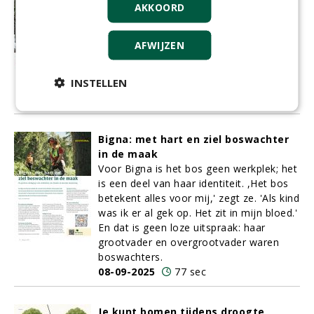
AKKOORD
Tijdens een storm viel er in Alkmaar een
tak op een fietser. De fietser liep hierbij
ernstig letsel op. Is de gemeente en/of
AFWIJZEN
het bedrijf dat de bomen namens de
gemeente onderhoudt, aansprakelijk
INSTELLEN
voor de letselschade?
12-09-2025
147 sec
Bigna: met hart en ziel boswachter
in de maak
Voor Bigna is het bos geen werkplek; het
is een deel van haar identiteit. ,Het bos
betekent alles voor mij,' zegt ze. 'Als kind
was ik er al gek op. Het zit in mijn bloed.'
En dat is geen loze uitspraak: haar
grootvader en overgrootvader waren
boswachters.
08-09-2025
77 sec
Je kunt bomen tijdens droogte