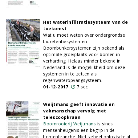
Het waterinfiltratiesysteem van de
toekomst
Wat u moet weten over ondergrondse
bioretentiesystemen
Boombunkersystemen zijn bekend als
optimale groeiplaats voor bomen in
verharding. Helaas minder bekend in
Nederland is de mogelijkheid om deze
systemen in te zetten als
regenwateropvangsysteem.
01-12-2017
7 sec
Weijtmans geeft innovatie en
vakmanschap vervolg met
telescoopkraan
Boomrooierij Weijtmans
is sinds
mensenheugenis een begrip in de
bomenbranche. Niet geheel onlogisch: al