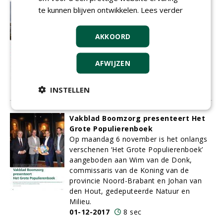
Mammoetboom Amstelstation krijgt
te kunnen blijven ontwikkelen.
Lees verder
een nieuw leven op de Nieuwe
Ooster
AKKOORD
De bomencollectie van de Nieuwe
Ooster heeft een nieuwe aanwinst. Op
een mooie plek centraal in het park is
AFWIJZEN
een reeds oude mammoetboom
(Sequoiadendron giganteum) geplant.
INSTELLEN
01-12-2017
7 sec
Vakblad Boomzorg presenteert Het
Grote Populierenboek
Op maandag 6 november is het onlangs
verschenen ‘Het Grote Populierenboek’
aangeboden aan Wim van de Donk,
commissaris van de Koning van de
provincie Noord-Brabant en Johan van
den Hout, gedeputeerde Natuur en
Milieu.
01-12-2017
8 sec