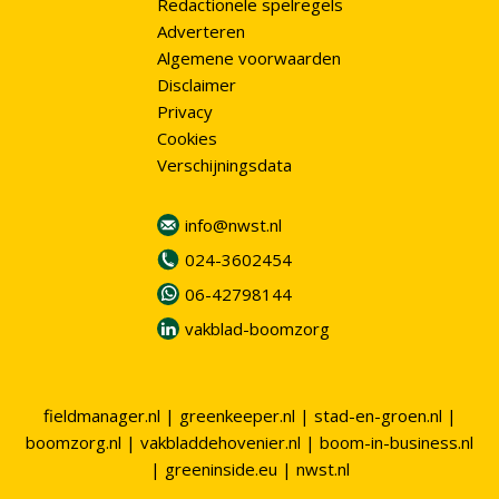
Redactionele spelregels
Adverteren
Algemene voorwaarden
Disclaimer
Privacy
Cookies
Verschijningsdata
info@nwst.nl
024-3602454
06-42798144
vakblad-boomzorg
fieldmanager.nl
|
greenkeeper.nl
|
stad-en-groen.nl
|
boomzorg.nl
|
vakbladdehovenier.nl
|
boom-in-business.nl
|
greeninside.eu
|
nwst.nl