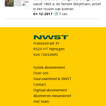
vanaf 1800 is de familie Weijtmans actief
in het rooien van bomen.
01-12-2017
7 sec
Fransestraat 41
6524 HT Nijmegen
KvK 10032693
Fysiek abonnement
Over ons
Duurzaamheid & NWST
Contact
Digitaal abonnement
Abonneren nieuwsbrief
Het team