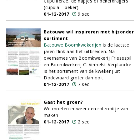
Cupuliferae, de napjes of bekerdragers
(cupula = beker).
01-12-2017
9 sec
Batouwe wil inspireren met bijzonder
sortiment
Batouwe Boomkwekerijen
is de laatste
jaren flink aan het uitbreiden. Na
overnames van Boomkwekerij Friesespil
en Boomkwekerij C. Verhelst-Verplancke
is het sortiment van de kwekerij uit
Dodewaard groter dan ooit.
01-12-2017
7 sec
Gaat het groen?
We moeten er weer een rotzooitje van
maken
01-12-2017
2 sec