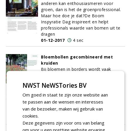
anderen kan enthousiasmeren voor
groen, dan is het de groenprofessional.
Maar hoe doe je dat?De Boom
Inspyratie Dag inspireert en helpt
professionals waarde van bomen uit te
dragen
01-12-2017
4 sec
Bloembollen gecombineerd met
kruiden
Bij bloemen in borders wordt vaak
gedacht aan óf bollen, óf
kruidenmengsels. Maar het kan ook
NWST NeWSTories BV
allebei.
JUB Holland
heeft het afgelopen
jaar op verschillende locaties in
Om goed in staat te zijn onze website aan
Nederland bloembollen met kruiden
te passen aan de wensen en interesses
gecombineerd en naar eigen zeggen
van de bezoeker, maken wij gebruik van
prachtige resultaten geboekt.
cookies.
01-12-2017
8 sec
Deze gegevens zijn voor ons van belang
om voor u een prettige website ervaring