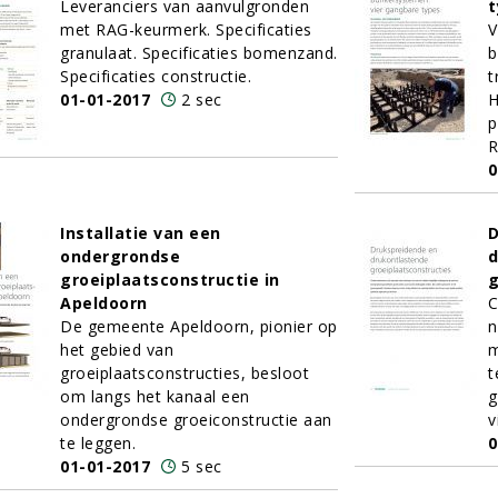
Leveranciers van aanvulgronden
t
met RAG-keurmerk. Specificaties
V
granulaat. Specificaties bomenzand.
b
Specificaties constructie.
t
01-01-2017
2 sec
H
p
R
0
Installatie van een
D
ondergrondse
d
groeiplaatsconstructie in
g
Apeldoorn
C
De gemeente Apeldoorn, pionier op
n
het gebied van
m
groeiplaatsconstructies, besloot
t
om langs het kanaal een
g
ondergrondse groeiconstructie aan
v
te leggen.
0
01-01-2017
5 sec