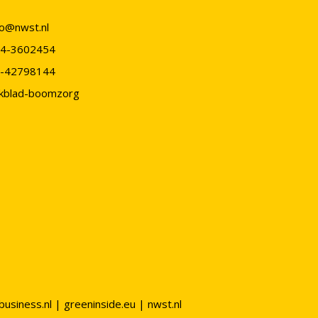
fo@nwst.nl
4-3602454
-42798144
kblad-boomzorg
business.nl
|
greeninside.eu
|
nwst.nl