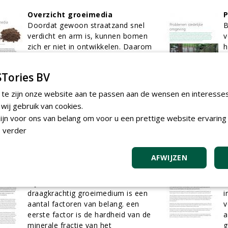
Overzicht groeimedia
P
Doordat gewoon straatzand snel
B
verdicht en arm is, kunnen bomen
v
zich er niet in ontwikkelen. Daarom
h
wordt bomenzand gebruikt. Dat is
d
luchtiger, bevat meer
m
Tories BV
voedingsstoffen dan gewoon zand
d
en biedt genoeg stabiliteit om op te
v
 te zijn onze website aan te passen aan de wensen en interesse
straten.
p
ij gebruik van cookies.
01-01-2017
7 sec
r
jn voor ons van belang om voor u een prettige website ervaring 
g
 verder
v
0
AFWIJZEN
Verbetering groeiplaatsen
V
Bij de keuze voor een
h
draagkrachtig groeimedium is een
i
aantal factoren van belang. een
v
eerste factor is de hardheid van de
a
minerale fractie van het
g