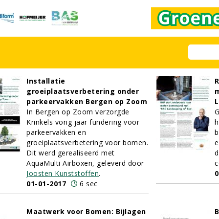
Installatie
R
groeiplaatsverbetering onder
parkeervakken Bergen op Zoom
L
In Bergen op Zoom verzorgde
G
Krinkels vorig jaar fundering voor
h
parkeervakken en
b
groeiplaatsverbetering voor bomen.
e
Dit werd gerealiseerd met
d
AquaMulti Airboxen, geleverd door
c
Joosten Kunststoffen
.
0
01-01-2017
6 sec
Maatwerk voor Bomen: Bijlagen
B