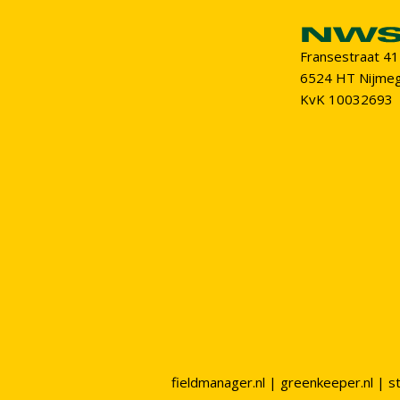
Fransestraat 41
6524 HT Nijme
KvK 10032693
fieldmanager.nl
|
greenkeeper.nl
|
s