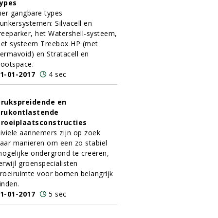
ypes
ier gangbare types
unkersystemen: Silvacell en
reeparker, het Watershell-systeem,
et systeem Treebox HP (met
ermavoid) en Stratacell en
ootspace.
1-01-2017
4 sec
rukspreidende en
rukontlastende
roeiplaatsconstructies
iviele aannemers zijn op zoek
aar manieren om een zo stabiel
ogelijke ondergrond te creëren,
erwijl groenspecialisten
roeiruimte voor bomen belangrijk
inden.
1-01-2017
5 sec