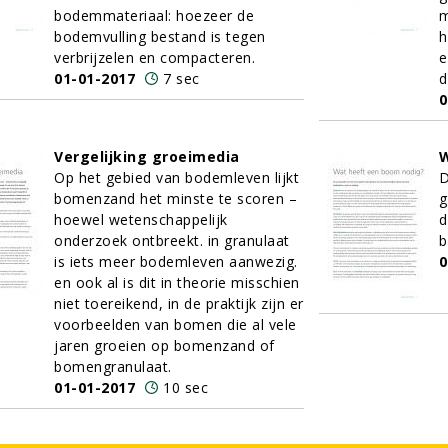
bodemmateriaal: hoezeer de
m
bodemvulling bestand is tegen
h
verbrijzelen en compacteren.
e
01-01-2017
7 sec
d
0
Vergelijking groeimedia
W
Op het gebied van bodemleven lijkt
D
bomenzand het minste te scoren –
g
hoewel wetenschappelijk
d
onderzoek ontbreekt. in granulaat
b
is iets meer bodemleven aanwezig.
0
en ook al is dit in theorie misschien
niet toereikend, in de praktijk zijn er
voorbeelden van bomen die al vele
jaren groeien op bomenzand of
bomengranulaat.
01-01-2017
10 sec