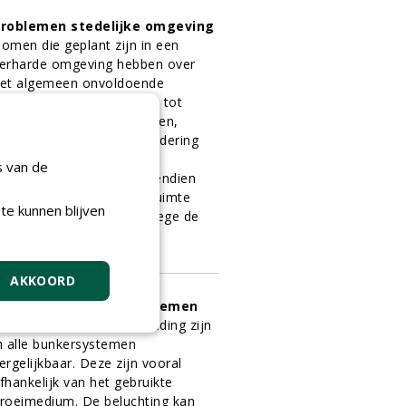
roblemen stedelijke omgeving
omen die geplant zijn in een
erharde omgeving hebben over
et algemeen onvoldoende
oorwortelbare ruimte om tot
aximale wasdom te komen,
oordat ze dicht op de fundering
an bijvoorbeeld wegen of
s van de
arkeervakken staan. Bovendien
aakt de doorwortelbare ruimte
te kunnen blijven
emakkelijk verdicht vanwege de
erkeersdruk
1-01-2017
9 sec
AKKOORD
ergelijking bunkersystemen
et bodemleven en de voeding zijn
n alle bunkersystemen
ergelijkbaar. Deze zijn vooral
fhankelijk van het gebruikte
roeimedium. De beluchting kan