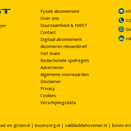
Fysiek abonnement
in
Over ons
02
Duurzaamheid & NWST
gen
06
Contact
va
Digitaal abonnement
Abonneren nieuwsbrief
Het team
Redactionele spelregels
Adverteren
Algemene voorwaarden
Disclaimer
Privacy
Cookies
Verschijningsdata
tad-en-groen.nl
|
boomzorg.nl
|
vakbladdehovenier.nl
|
boom-in-