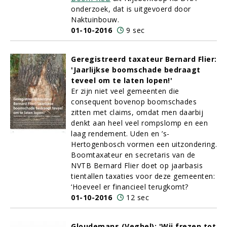
onderzoek, dat is uitgevoerd door
Naktuinbouw.
01-10-2016
9 sec
Geregistreerd taxateur Bernard Flier:
'Jaarlijkse boomschade bedraagt
teveel om te laten lopen!'
Er zijn niet veel gemeenten die
consequent bovenop boomschades
zitten met claims, omdat men daarbij
denkt aan heel veel rompslomp en een
laag rendement. Uden en ’s-
Hertogenbosch vormen een uitzondering.
Boomtaxateur en secretaris van de
NVTB Bernard Flier doet op jaarbasis
tientallen taxaties voor deze gemeenten:
‘Hoeveel er financieel terugkomt?
01-10-2016
12 sec
Gloudemans (Veghel): 'Wij frezen tot