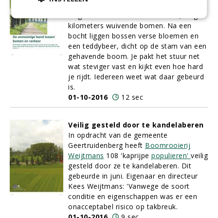
Het genot van een rit over landelijke
wegen. Kronkelend of kaarsrecht, langs
kilometers wuivende bomen. Na een
bocht liggen bossen verse bloemen en
een teddybeer, dicht op de stam van een
gehavende boom. Je pakt het stuur net
wat steviger vast en kijkt even hoe hard
je rijdt. Iedereen weet wat daar gebeurd
is.
01-10-2016
12 sec
Veilig gesteld door te kandelaberen
In opdracht van de gemeente
Geertruidenberg heeft
Boomrooierij
Weijtmans
108 'kaprijpe
populieren'
veilig
gesteld door ze te kandelaberen. Dit
gebeurde in juni. Eigenaar en directeur
Kees Weijtmans: 'Vanwege de soort
conditie en eigenschappen was er een
onacceptabel risico op takbreuk.
01-10-2016
9 sec