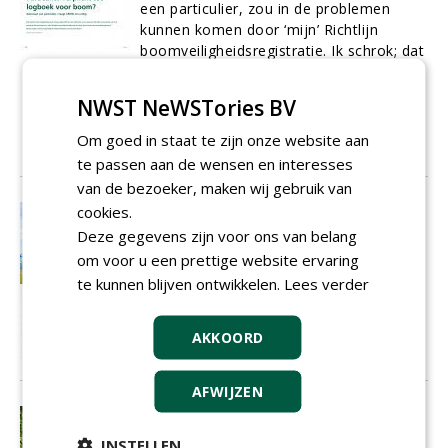
een particulier, zou in de problemen
kunnen komen door ‘mijn’ Richtlijn
boomveiligheidsregistratie. Ik schrok; dat
was toch niet onze bedoeling geweest?
Daarop volgde al snel de vraag: ‘Geldt de
NWST NeWSTories BV
richtlijn inderdaad ook voor
particulieren?’
Om goed in staat te zijn onze website aan
01-10-2016
11 sec
te passen aan de wensen en interesses
van de bezoeker, maken wij gebruik van
cookies.
Bijna 400.000 monumentale bomen in
Nederland
Deze gegevens zijn voor ons van belang
Hoeveel monumentale bomen er precies
om voor u een prettige website ervaring
in Nederland staan, is niet precies te
te kunnen blijven ontwikkelen.
Lees verder
zeggen. Waar de meeste monumentale
bomen staan, is inmiddels wel bekend en
AKKOORD
ze zijn eenvoudig te vinden.
01-10-2016
7 sec
AFWIJZEN
De onstuimige band tussen bomen
en verkeer
INSTELLEN