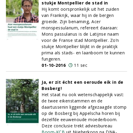
stukje Montpellier de stad in
Hij komt oorspronkelijk uit het zuiden
van Frankrijk, waar hij in de bergen
groeide. Zijn benaming, Acer
monspessulanum, refereert daaraan:
Mons passulanus is de Latijnse naam
voor de Franse stad Montpellier. Zo’n
stukje Montpellier blijkt in de praktijk
prima als stads- en laanboom te kunnen
fungeren.
01-10-2016
11 sec
Ja, er zit écht een oeroude eik in de
Bosberg!
Het staat nu ook wetenschappelijk vast:
de twee eikenstammen en de
daartussenin liggende afgezaagde stomp
op de Bosberg bij Appelscha horen bij
dezelfde eeuwenoude moederboom.
Deze conclusie trekt adviesbureau
Boom-KCB
uit Nijeberkoop na DNA-