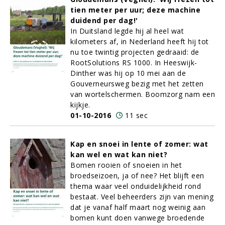
tien meter per uur; deze machine
duidend per dag!'
In Duitsland legde hij al heel wat
kilometers af, in Nederland heeft hij tot
nu toe twintig projecten gedraaid: de
RootSolutions RS 1000. In Heeswijk-
Dinther was hij op 10 mei aan de
Gouverneursweg bezig met het zetten
van wortelschermen. Boomzorg nam een
kijkje.
01-10-2016
11 sec
Kap en snoei in lente of zomer: wat
kan wel en wat kan niet?
Bomen rooien of snoeien in het
broedseizoen, ja of nee? Het blijft een
thema waar veel onduidelijkheid rond
bestaat. Veel beheerders zijn van mening
dat je vanaf half maart nog weinig aan
bomen kunt doen vanwege broedende