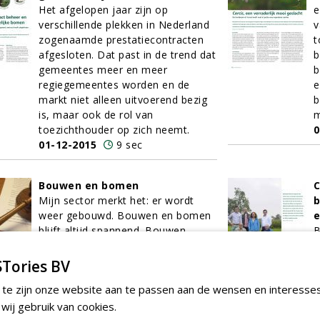
Het afgelopen jaar zijn op
e
verschillende plekken in Nederland
v
zogenaamde prestatiecontracten
t
afgesloten. Dat past in de trend dat
b
gemeentes meer en meer
b
regiegemeentes worden en de
e
markt niet alleen uitvoerend bezig
b
is, maar ook de rol van
m
toezichthouder op zich neemt.
0
01-12-2015
9 sec
Bouwen en bomen
C
Mijn sector merkt het: er wordt
b
weer gebouwd. Bouwen en bomen
e
blijft altijd spannend. Bouwen
B
betekent namelijk ook vaak het
e
vroeg of laat verdwijnen van
m
Tories BV
bomen.
b
 te zijn onze website aan te passen aan de wensen en interesse
01-12-2015
5 sec
r
z
ij gebruik van cookies.