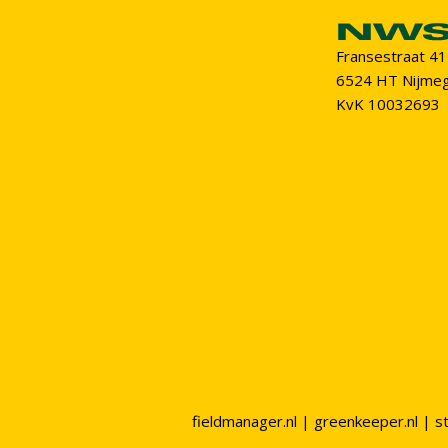
Fransestraat 41
6524 HT Nijme
KvK 10032693
fieldmanager.nl
|
greenkeeper.nl
|
s