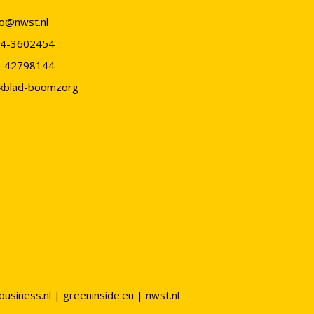
fo@nwst.nl
4-3602454
-42798144
kblad-boomzorg
business.nl
|
greeninside.eu
|
nwst.nl