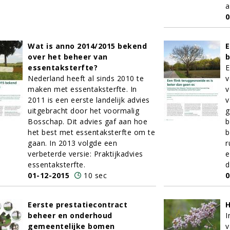
a
0
Wat is anno 2014/2015 bekend
E
over het beheer van
b
essentaksterfte?
E
Nederland heeft al sinds 2010 te
v
maken met essentaksterfte. In
v
2011 is een eerste landelijk advies
v
uitgebracht door het voormalig
g
Bosschap. Dit advies gaf aan hoe
b
het best met essentaksterfte om te
b
gaan. In 2013 volgde een
r
verbeterde versie: Praktijkadvies
e
essentaksterfte.
d
01-12-2015
10 sec
0
Eerste prestatiecontract
H
beheer en onderhoud
I
gemeentelijke bomen
v