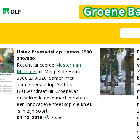
Uniek freeswiel op Hemos S900
E
210/320
s
Recent lanceerde
Mosterman
v
Machines
uit Meppel de Hemos
Z
S900 210/320. Samen met
b
aannemersbedrijf Gert Jan
H
Blauwendraat uit Groenekan
m
ontwikkelde deze machinefabriek
b
een innovatieve freeskop die uniek
b
is in zijn soort.
z
01-12-2015
7 sec
d
b
a
d