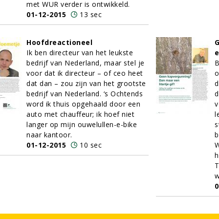
met WUR verder is ontwikkeld.
01-12-2015
13 sec
Hoofdreactioneel
G
Ik ben directeur van het leukste
e
bedrijf van Nederland, maar stel je
B
voor dat ik directeur – of ceo heet
o
dat dan – zou zijn van het grootste
d
bedrijf van Nederland. ‘s Ochtends
d
word ik thuis opgehaald door een
v
auto met chauffeur; ik hoef niet
l
langer op mijn ouwelullen-e-bike
s
naar kantoor.
b
01-12-2015
10 sec
W
h
T
w
0