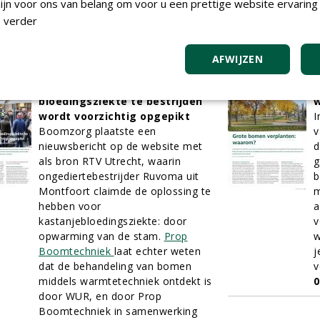
g
jn voor ons van belang om voor u een prettige website ervaring 
o
 verder
t
0
AFWIJZEN
Nieuwe methode om
G
bloedingsziekte te bestrijden
wordt voorzichtig opgepikt
I
Boomzorg plaatste een
v
nieuwsbericht op de website met
d
als bron RTV Utrecht, waarin
g
ongediertebestrijder Ruvoma uit
b
Montfoort claimde de oplossing te
m
hebben voor
a
kastanjebloedingsziekte: door
v
opwarming van de stam.
Prop
w
Boomtechniek
laat echter weten
j
dat de behandeling van bomen
v
middels warmtetechniek ontdekt is
0
door WUR, en door Prop
Boomtechniek in samenwerking