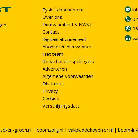
Fysiek abonnement
in
Over ons
02
Duurzaamheid & NWST
gen
06
Contact
va
Digitaal abonnement
Abonneren nieuwsbrief
Het team
Redactionele spelregels
Adverteren
Algemene voorwaarden
Disclaimer
Privacy
Cookies
Verschijningsdata
tad-en-groen.nl
|
boomzorg.nl
|
vakbladdehovenier.nl
|
boom-in-