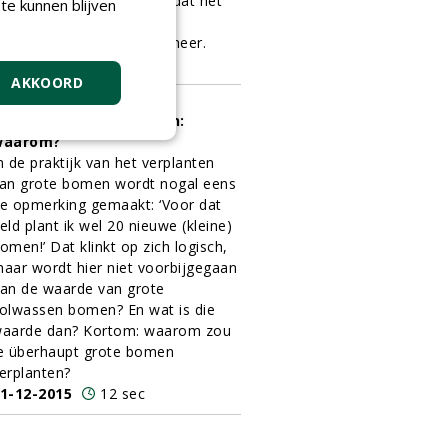
emeente Nijkerk bewijst dat het
te kunnen blijven
ok anders kan, door het
oepassen van cyclisch beheer.
1-12-2015
10 sec
AKKOORD
rote bomen verplanten:
waarom?
n de praktijk van het verplanten
an grote bomen wordt nogal eens
e opmerking gemaakt: ‘Voor dat
eld plant ik wel 20 nieuwe (kleine)
omen!’ Dat klinkt op zich logisch,
aar wordt hier niet voorbijgegaan
an de waarde van grote
olwassen bomen? En wat is die
aarde dan? Kortom: waarom zou
e überhaupt grote bomen
erplanten?
1-12-2015
12 sec