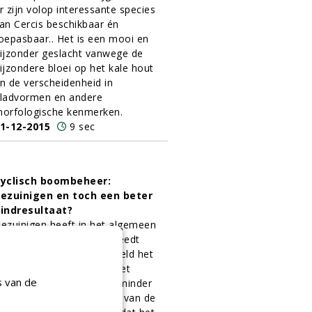
r zijn volop interessante species
an Cercis beschikbaar én
oepasbaar.. Het is een mooi en
ijzonder geslacht vanwege de
ijzondere bloei op het kale hout
n de verscheidenheid in
ladvormen en andere
orfologische kenmerken.
1-12-2015
9 sec
yclisch boombeheer:
ezuinigen en toch een beter
indresultaat?
ezuinigen heeft in het algemeen
en slechte naam. Je besteedt
inder geld aan bijvoorbeeld het
eheer van je bomen en het
s van de
esultaat zal dan ook wel minder
ijn. Alexander den Dikken van de