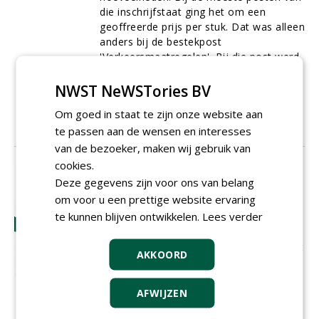
die inschrijfstaat ging het om een
geoffreerde prijs per stuk. Dat was alleen
anders bij de bestekpost
'Verkeersmaatregelen'. Bij die post werd
gerekend met een eenheid 'per keer'. Die
twee woordjes zouden de kern worden
NWST NeWSTories BV
van het geschil tussen aannemer X en de
Om goed in staat te zijn onze website aan
gemeente.
te passen aan de wensen en interesses
01-12-2014
15 sec
van de bezoeker, maken wij gebruik van
cookies.
Chimaeren en kruisingen under the
Deze gegevens zijn voor ons van belang
Christmas tree!
om voor u een prettige website ervaring
Kruisingen vinden al plaats sinds jaar en
te kunnen blijven ontwikkelen.
Lees verder
dag. Niet in de laatste plaats tussen
mensen zoals Jozef en Maria, waardoor
elk jaar kindje Jezus weer in de kribbe ligt
AKKOORD
onder onze kerstboom, maar ook tussen
planten. Plantenkuisingen zijn ingedeeld
in twee groepen: intergenerische hybride
AFWIJZEN
(g
eslachtshybride
) en intragenerische