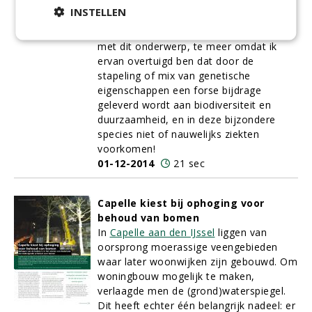
hybride (soorthybride). Uw hofschrijver
INSTELLEN
hoopt u weer een aardig leesmoment te
schenken onder de kerstboom dit jaar
met dit onderwerp, te meer omdat ik
ervan overtuigd ben dat door de
stapeling of mix van genetische
eigenschappen een forse bijdrage
geleverd wordt aan biodiversiteit en
duurzaamheid, en in deze bijzondere
species niet of nauwelijks ziekten
voorkomen!
01-12-2014
21 sec
Capelle kiest bij ophoging voor
behoud van bomen
In
Capelle aan den IJssel
liggen van
oorsprong moerassige veengebieden
waar later woonwijken zijn gebouwd. Om
woningbouw mogelijk te maken,
verlaagde men de (grond)waterspiegel.
Dit heeft echter één belangrijk nadeel: er