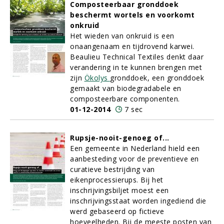
Composteerbaar gronddoek
beschermt wortels en voorkomt
onkruid
Het wieden van onkruid is een
onaangenaam en tijdrovend karwei.
Beaulieu Technical Textiles denkt daar
verandering in te kunnen brengen met
zijn
Ökolys
gronddoek, een gronddoek
gemaakt van biodegradabele en
composteerbare componenten.
01-12-2014
7 sec
Rupsje-nooit-genoeg of...
Een gemeente in Nederland hield een
aanbesteding voor de preventieve en
curatieve bestrijding van
eikenprocessierups. Bij het
inschrijvingsbiljet moest een
inschrijvingsstaat worden ingediend die
werd gebaseerd op fictieve
hoeveelheden. Bij de meeste posten van