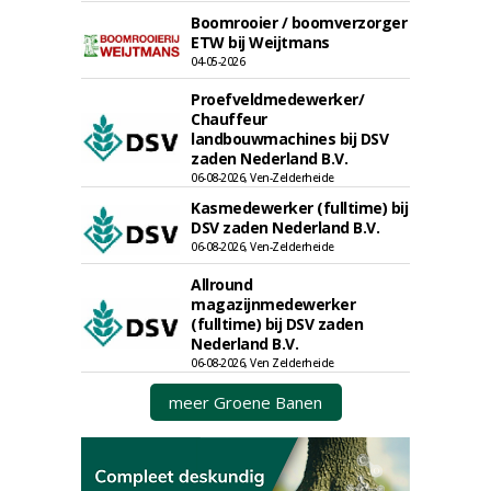
Boomrooier / boomverzorger
ETW bij Weijtmans
04-05-2026
Proefveldmedewerker/
Chauffeur
landbouwmachines bij DSV
zaden Nederland B.V.
06-08-2026, Ven-Zelderheide
Kasmedewerker (fulltime) bij
DSV zaden Nederland B.V.
06-08-2026, Ven-Zelderheide
Allround
magazijnmedewerker
(fulltime) bij DSV zaden
Nederland B.V.
06-08-2026, Ven Zelderheide
meer Groene Banen