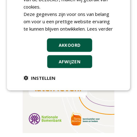
cookies.
Poel organiseert
Boomverzorgersdag voor
Deze gegevens zijn voor ons van belang
boomprofessionals
om voor u een prettige website ervaring
vrijdag 9 oktober 2026
te kunnen blijven ontwikkelen.
Lees verder
Event: De stad van de
toekomst begint in de
openbare ruimte
AKKOORD
donderdag 5 november 2026
AFWIJZEN
INSTELLEN