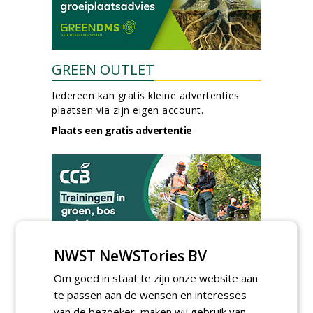
GREEN OUTLET
Iedereen kan gratis kleine advertenties
plaatsen via zijn eigen account.
Plaats een gratis advertentie
NWST NeWSTories BV
AGENDA
Om goed in staat te zijn onze website aan
Kennismakingssessie ETT op
te passen aan de wensen en interesses
9 september
woensdag 9 september 2026
van de bezoeker, maken wij gebruik van