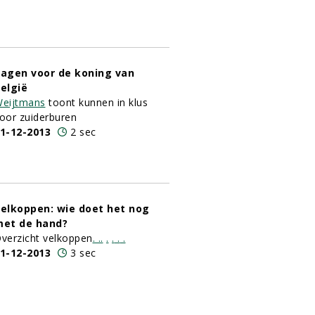
agen voor de koning van
elgië
eijtmans
toont kunnen in klus
oor zuiderburen
1-12-2013
2 sec
elkoppen: wie doet het nog
et de hand?
verzicht velkoppen
.
.
.
.
.
.
.
1-12-2013
3 sec