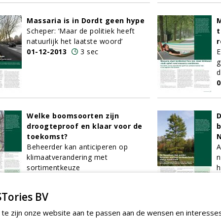
Massaria is in Dordt geen hype
M
Scheper: ‘Maar de politiek heeft
t
natuurlijk het laatste woord’
r
01-12-2013
3 sec
E
g
d
0
Welke boomsoorten zijn
D
droogteproof en klaar voor de
b
toekomst?
N
Beheerder kan anticiperen op
A
klimaatverandering met
n
sortimentkeuze
h
01-12-2013
3 sec
0
Tories BV
Goede voornemens voor het
C
 te zijn onze website aan te passen aan de wensen en interesse