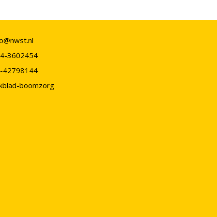
fo@nwst.nl
4-3602454
-42798144
kblad-boomzorg