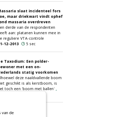
assaria slaat incidenteel fors
oe, maar driekwart vindt ophef
ond massaria overdreven
en derde van de respondenten
eeft aan: platanen kunnen mee in
e reguliere VTA-controle
1-12-2013
5 sec
e Taxodium: Een polder-
ewoner met een on-
ederlands statig voorkomen
lhoewel deze naaldvallende boom
iet geschikt is als kerstboom, is
et toch een 'boom met ballen'
.
1-12-2013
5 sec
anadese populier:
s van de