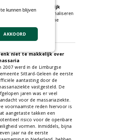
harismatisch, maar
nvoorspelbaar gevaarlijk
te kunnen blijven
andvatten voor het minimaliseren
an de risico's van spontane
akbreuk
.
>
1-12-2013
3 sec
AKKOORD
enk niet te makkelijk over
assaria
n 2007 werd in de Limburgse
emeente Sittard-Geleen de eerste
fficiële aantasting door de
assariaziekte vastgesteld. De
fgelopen jaren was er veel
andacht voor de massariaziekte.
e voornaamste reden hiervoor is
at aangetaste takken een
otentieel risico voor de openbare
eiligheid vormen. Inmiddels, bijna
even jaar na de eerste
aarneming in Nederland, hebben