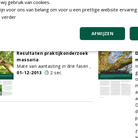
nieuwe jaar: bomen niet alleen
c
ij gebruik van cookies.
op uiterlijk beoordelen
o
jn voor ons van belang om voor u een prettige website ervaring 
Boombeleid: van beeld naar baten
H
 verder
01-12-2013
3 sec
v
t
0
AFWIJZEN
Resultaten praktijkonderzoek
D
massaria
m
Mate van aantasting in drie fasen
.
I
01-12-2013
2 sec
g
o
m
a
a
D
d
p
v
z
w