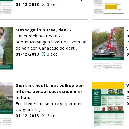
01-12-2013
3 sec
Message in a tree, deel 2
Z
Onderzoek naar WOII-
B
boominkervingen levert het verhaal
W
op van een Canadese soldaat
.
v
01-12-2013
3 sec
0
Gierkink heeft met velkop een
V
internationaal succesnummer
m
in huis
O
Een Nederlandse houtgrijper met
0
zaagfunctie
.
01-12-2013
2 sec