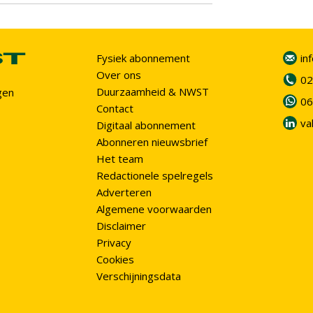
Fysiek abonnement
in
Over ons
02
Duurzaamheid & NWST
gen
06
Contact
va
Digitaal abonnement
Abonneren nieuwsbrief
Het team
Redactionele spelregels
Adverteren
Algemene voorwaarden
Disclaimer
Privacy
Cookies
Verschijningsdata