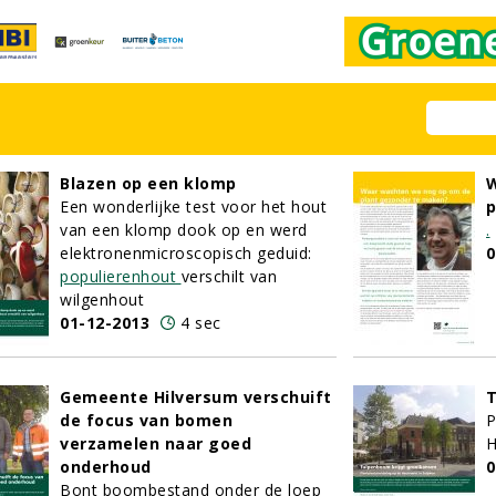
Blazen op een klomp
W
Een wonderlijke test voor het hout
p
van een klomp dook op en werd
.
elektronenmicroscopisch geduid:
0
populierenhout
verschilt van
wilgenhout
01-12-2013
4 sec
Gemeente Hilversum verschuift
T
de focus van bomen
P
verzamelen naar goed
H
onderhoud
0
Bont boombestand onder de loep