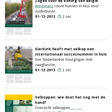
Zagen voor de koning van België
Weijtmans
toont kunnen in klus voor
zuiderburen
01-12-2013
2 sec
Gierkink heeft met velkop een
internationaal succesnummer in huis
Een Nederlandse houtgrijper met
zaagfunctie
.
01-12-2013
2 sec
Velkoppen: wie doet het nog met de
hand?
Overzicht velkoppen
.
.
.
.
.
.
.