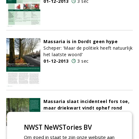
01-12-2013
3 sec
Massaria is in Dordt geen hype
Scheper: ‘Maar de politiek heeft natuurlijk
het laatste woord’
01-12-2013
3 sec
Massaria slaat incidenteel fors toe,
maar driekwart vindt ophef rond
massaria overdreven
Een derde van de respondenten geeft
NWST NeWSTories BV
aan: platanen kunnen mee in de reguliere
VTA-controle
Om goed in staat te zijn onze website aan