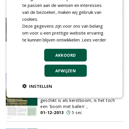
01-12-2013
5 sec
te passen aan de wensen en interesses
van de bezoeker, maken wij gebruik van
cookies.
Welke boomsoorten zijn
Deze gegevens zijn voor ons van belang
droogteproof en klaar voor de
om voor u een prettige website ervaring
toekomst?
Beheerder kan anticiperen op
te kunnen blijven ontwikkelen.
Lees verder
klimaatverandering met sortimentkeuze
01-12-2013
3 sec
AKKOORD
AFWIJZEN
De Taxodium: Een polder- bewoner
met een on-Nederlands statig
INSTELLEN
voorkomen
Alhoewel deze naaldvallende boom niet
geschikt is als kerstboom, is het toch
een 'boom met ballen'
.
01-12-2013
5 sec