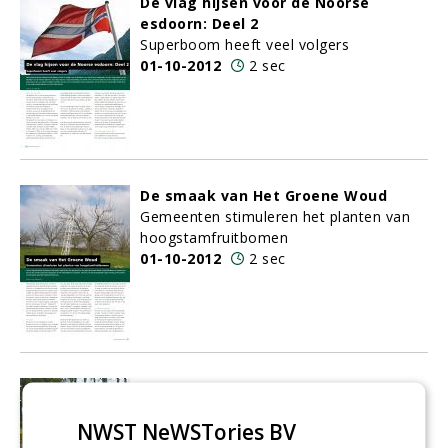
De vlag hijsen voor de Noorse
esdoorn: Deel 2
Superboom heeft veel volgers
01-10-2012
2 sec
De smaak van Het Groene Woud
Gemeenten stimuleren het planten van
hoogstamfruitbomen
01-10-2012
2 sec
Vroegah was niét alles beter
Bomendokter op visuele ronde
NWST NeWSTories BV
01-10-2012
1 sec