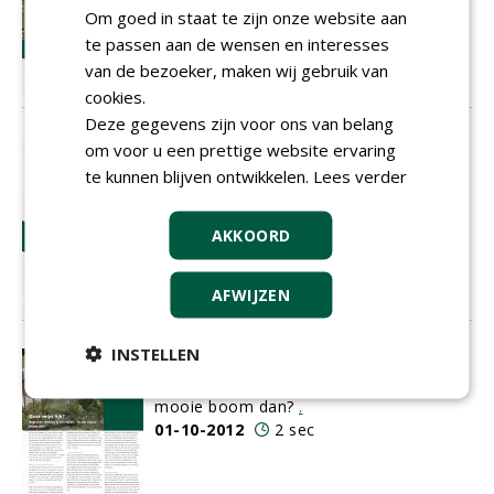
Om goed in staat te zijn onze website aan
te passen aan de wensen en interesses
van de bezoeker, maken wij gebruik van
cookies.
Deze gegevens zijn voor ons van belang
Pfff, waar heeft die bomenman het
om voor u een prettige website ervaring
nu toch allemaal over?
te kunnen blijven ontwikkelen.
Lees verder
Taalgebruik van deskundigen beïnvloedt
uitspraken van de rechter
.
AKKOORD
01-10-2012
4 sec
AFWIJZEN
INSTELLEN
Over mijn lijk?
Begraven worden is een recht... En die
mooie boom dan?
.
01-10-2012
2 sec