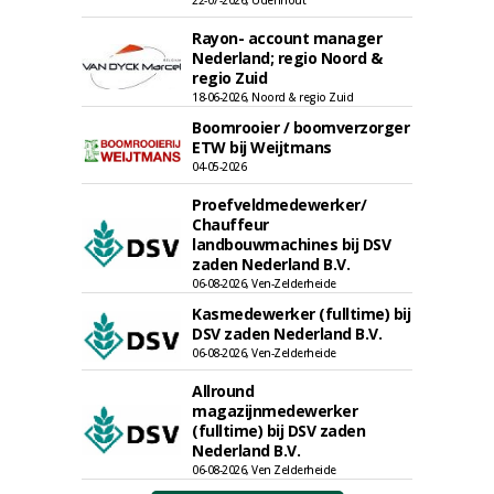
22-07-2026, Udenhout
Rayon- account manager
Nederland; regio Noord &
regio Zuid
18-06-2026, Noord & regio Zuid
Boomrooier / boomverzorger
ETW bij Weijtmans
04-05-2026
Proefveldmedewerker/
Chauffeur
landbouwmachines bij DSV
zaden Nederland B.V.
06-08-2026, Ven-Zelderheide
Kasmedewerker (fulltime) bij
DSV zaden Nederland B.V.
06-08-2026, Ven-Zelderheide
Allround
magazijnmedewerker
(fulltime) bij DSV zaden
Nederland B.V.
06-08-2026, Ven Zelderheide