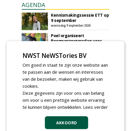
AGENDA
Kennismakingssessie ETT op
9 september
woensdag 9 september 2026
Poel organiseert
Boomverzorgersdag voor
boomprofessionals
vrijdag 9 oktober 2026
NWST NeWSTories BV
Event: De stad van de
Om goed in staat te zijn onze website aan
toekomst begint in de
openbare ruimte
te passen aan de wensen en interesses
donderdag 5 november 2026
van de bezoeker, maken wij gebruik van
cookies.
Deze gegevens zijn voor ons van belang
om voor u een prettige website ervaring
te kunnen blijven ontwikkelen.
Lees verder
AKKOORD