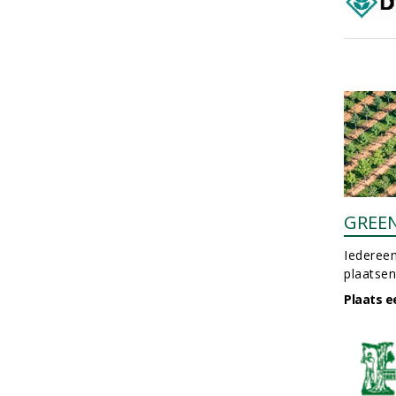
GREE
Iedereen
plaatsen
Plaats e