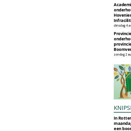
Academi
onderho
Hovenie
Infracilit
dinsdag 4 a
Provinci
onderho
provinci
Boomver
zondag 2 au
KNIPS
In Rotte
maandag
een boo