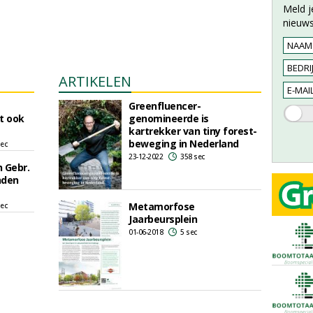
Meld j
nieuws
ARTIKELEN
Greenfluencer-
t ook
genomineerde is
kartrekker van tiny forest-
beweging in Nederland
sec
23-12-2022
358 sec
 Gebr.
nden
Metamorfose
sec
Jaarbeursplein
01-06-2018
5 sec