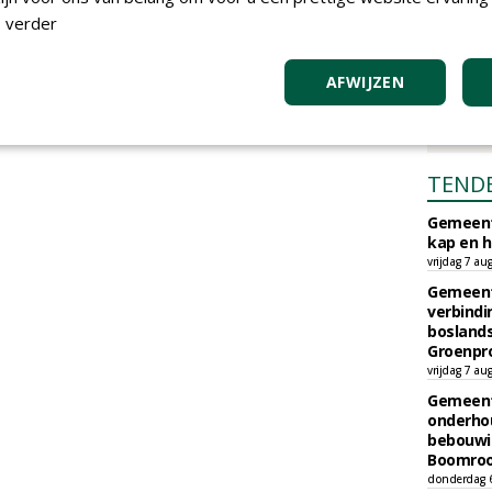
 verder
AFWIJZEN
TEND
Gemeent
kap en h
vrijdag 7 au
Gemeent
verbind
boslands
Groenpr
vrijdag 7 au
Gemeent
onderhou
bebouwi
Boomrooi
donderdag 