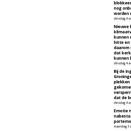
blokkeer
nog onb
worden d
dinsdag 4 a
Nieuwe 
klimaat
kunnen 
hitte en
daarom 
dat kerk
kunnen b
dinsdag 4 a
Bij de i
Groninge
plekken
gekomen
versperr
dat de b
dinsdag 4 a
Emotie 
nabesta
portem
maandag 3 