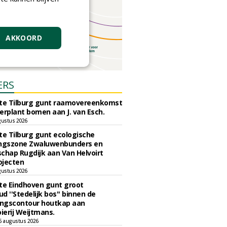
AKKOORD
ERS
e Tilburg gunt raamovereenkomst
erplant bomen aan J. van Esch.
gustus 2026
e Tilburg gunt ecologische
ingszone Zwaluwenbunders en
chap Rugdijk aan Van Helvoirt
ojecten
gustus 2026
e Eindhoven gunt groot
d ''Stedelijk bos'' binnen de
ngscontour houtkap aan
erij Weijtmans.
6 augustus 2026