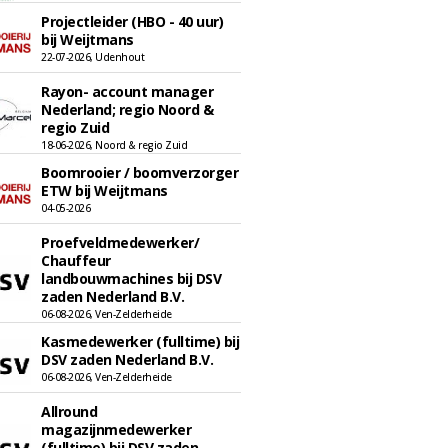
Projectleider (HBO - 40 uur)
bij Weijtmans
22-07-2026, Udenhout
Rayon- account manager
Nederland; regio Noord &
regio Zuid
18-06-2026, Noord & regio Zuid
Boomrooier / boomverzorger
ETW bij Weijtmans
04-05-2026
Proefveldmedewerker/
Chauffeur
landbouwmachines bij DSV
zaden Nederland B.V.
06-08-2026, Ven-Zelderheide
Kasmedewerker (fulltime) bij
DSV zaden Nederland B.V.
06-08-2026, Ven-Zelderheide
Allround
magazijnmedewerker
(fulltime) bij DSV zaden