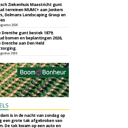
sch Ziekenhuis Maastricht gunt
ud terreinen MUMC+ aan Jonkers
rs, Dolmans Landscaping Group en
ies
ugustus 2026
e Drenthe gunt bestek 1879;
ud bomen en beplantingen 2026,
e Drenthe aan Den Held
zorging.
gustus 2026
ELS
rdam is in de nacht van zondag op
 een grote tak afgebroken van
m. De tak kwam op een auto en