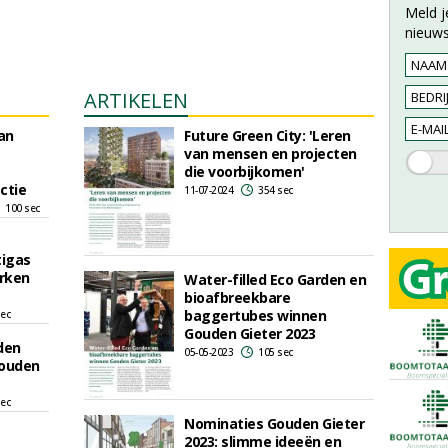
Meld j
nieuws
ARTIKELEN
van
Future Green City: 'Leren
van mensen en projecten
die voorbijkomen'
ctie
11-07-2024
354 sec
100 sec
tigas
rken
Water-filled Eco Garden en
bioafbreekbare
baggertubes winnen
sec
Gouden Gieter 2023
den
05-05-2023
105 sec
Gouden
sec
Nominaties Gouden Gieter
2023: slimme ideeën en