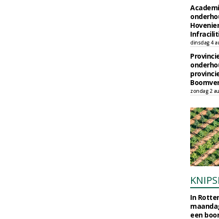
Academi
onderho
Hovenie
Infracilit
dinsdag 4 a
Provinci
onderho
provinci
Boomver
zondag 2 au
KNIPS
In Rotte
maandag
een boo