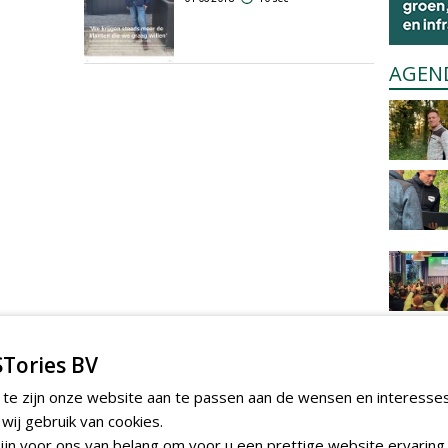
AGEN
Tories BV
 te zijn onze website aan te passen aan de wensen en interesse
ij gebruik van cookies.
jn voor ons van belang om voor u een prettige website ervaring 