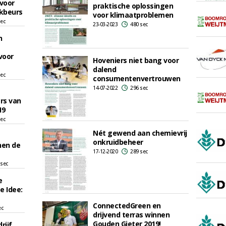
voor
praktische oplossingen
kbeurs
voor klimaatproblemen
sec
23-03-2023
480 sec
n
voor
Hoveniers niet bang voor
dalend
sec
consumentenvertrouwen
14-07-2022
296 sec
ars van
19
sec
Nét gewend aan chemievrij
onkruidbeheer
nen de
17-12-2020
289 sec
 sec
e
e Idee:
ConnectedGreen en
ec
drijvend terras winnen
Gouden Gieter 2019!
rijf