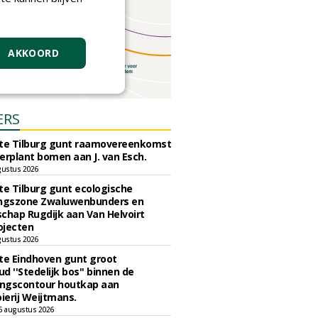
AKKOORD
ERS
e Tilburg gunt raamovereenkomst
erplant bomen aan J. van Esch.
gustus 2026
e Tilburg gunt ecologische
ingszone Zwaluwenbunders en
chap Rugdijk aan Van Helvoirt
ojecten
gustus 2026
e Eindhoven gunt groot
d ''Stedelijk bos'' binnen de
ngscontour houtkap aan
erij Weijtmans.
6 augustus 2026