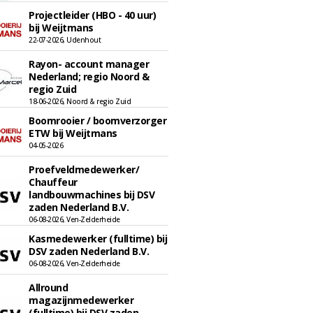
Projectleider (HBO - 40 uur)
bij Weijtmans
22-07-2026, Udenhout
Rayon- account manager
Nederland; regio Noord &
regio Zuid
18-06-2026, Noord & regio Zuid
Boomrooier / boomverzorger
ETW bij Weijtmans
04-05-2026
Proefveldmedewerker/
Chauffeur
landbouwmachines bij DSV
zaden Nederland B.V.
06-08-2026, Ven-Zelderheide
Kasmedewerker (fulltime) bij
DSV zaden Nederland B.V.
06-08-2026, Ven-Zelderheide
Allround
magazijnmedewerker
(fulltime) bij DSV zaden