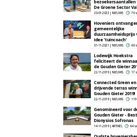
bezoekersaantallen 
De Groene Sector Va
20-01-2023 | NIEUWS
70 
Hoveniers ontvange
gemeentelijke
duurzaamheidsprijs 
idee 'tuincoach'
01-11-2021 | NIEUWS
60 
Lodewijk Hoekstra
feliciteert de winna
de Gouden Gieter 20
22-11-2019 | NIEUWS
17 
Connected Green en
drijvende terras win
Gouden Gieter 2019!
22-11-2019 | NIEUWS
119
Genomineerd voor d
Gouden Gieter - Best
Dionysios Sofronas
14-11-2019 | ARTIKEL
64 s
Oudste hoveniersbed