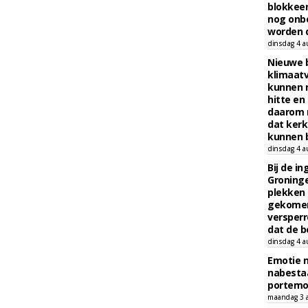
blokkeer
nog onb
worden d
dinsdag 4 a
Nieuwe 
klimaat
kunnen 
hitte en
daarom 
dat kerk
kunnen b
dinsdag 4 a
Bij de i
Groninge
plekken
gekomen
versperr
dat de b
dinsdag 4 a
Emotie 
nabesta
portem
maandag 3 