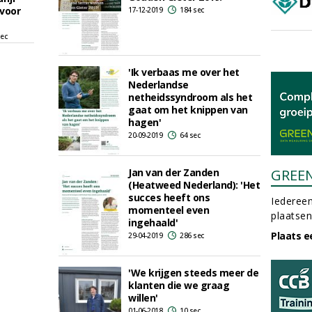
 voor
17-12-2019
184 sec
sec
'Ik verbaas me over het
Nederlandse
netheidssyndroom als het
gaat om het knippen van
hagen'
20-09-2019
64 sec
Jan van der Zanden
GREE
(Heatweed Nederland): 'Het
succes heeft ons
Iedereen
momenteel even
plaatsen
ingehaald'
Plaats e
29-04-2019
286 sec
'We krijgen steeds meer de
klanten die we graag
willen'
01-06-2018
10 sec