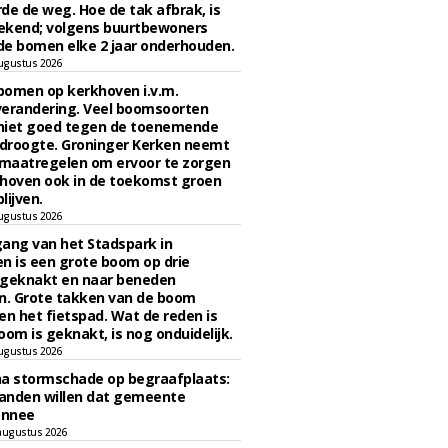
de de weg. Hoe de tak afbrak, is
ekend; volgens buurtbewoners
e bomen elke 2 jaar onderhouden.
ugustus 2026
bomen op kerkhoven i.v.m.
verandering. Veel boomsoorten
niet goed tegen de toenemende
 droogte. Groninger Kerken neemt
maatregelen om ervoor te zorgen
hoven ook in de toekomst groen
lijven.
ugustus 2026
ngang van het Stadspark in
n is een grote boom op drie
 geknakt en naar beneden
. Grote takken van de boom
en het fietspad. Wat de reden is
oom is geknakt, is nog onduidelijk.
ugustus 2026
na stormschade op begraafplaats:
anden willen dat gemeente
onnee
augustus 2026