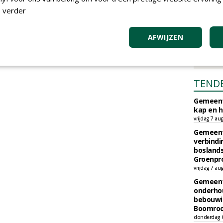
 verder
AFWIJZEN
TEND
Gemeent
kap en h
vrijdag 7 au
Gemeent
verbind
boslands
Groenpr
vrijdag 7 au
Gemeent
onderhou
bebouwi
Boomrooi
donderdag 