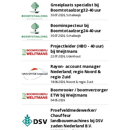
Groeiplaats specialist bij
Boomtotaalzorg32-40 uur
30-07-2026, Schalkwijk
Boominspecteur bij
Boomtotaalzorg24-40 uur
30-07-2026, Schalkwijk
Projectleider (HBO - 40 uur)
bij Weijtmans
22-07-2026, Udenhout
Rayon- account manager
Nederland; regio Noord &
regio Zuid
18-06-2026, Noord & regio Zuid
Boomrooier / boomverzorger
ETW bij Weijtmans
04-05-2026
Proefveldmedewerker/
Chauffeur
landbouwmachines bij DSV
zaden Nederland B.V.