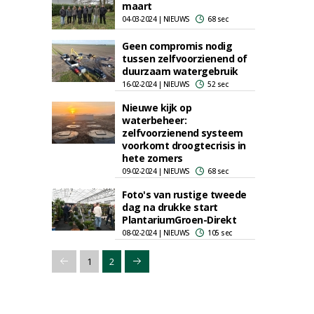
maart
04-03-2024 | NIEUWS
68 sec
Geen compromis nodig
tussen zelfvoorzienend of
duurzaam watergebruik
16-02-2024 | NIEUWS
52 sec
Nieuwe kijk op
waterbeheer:
zelfvoorzienend systeem
voorkomt droogtecrisis in
hete zomers
09-02-2024 | NIEUWS
68 sec
Foto's van rustige tweede
dag na drukke start
PlantariumGroen-Direkt
08-02-2024 | NIEUWS
105 sec
1
2