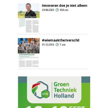
Innoveren doe je niet alleen
29-06-2020
454 sec
#wiemaakthetverschil
01-12-2016
7 sec