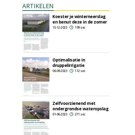
ARTIKELEN
Koester je winterneerslag
en benut deze in de zomer
15-12-2023
199 sec
Optimalisatie in
druppelirrigatie
06-09-2023
112 sec
Zelfvoorzienend met
ondergrondse wateropslag
01-06-2023
271 sec