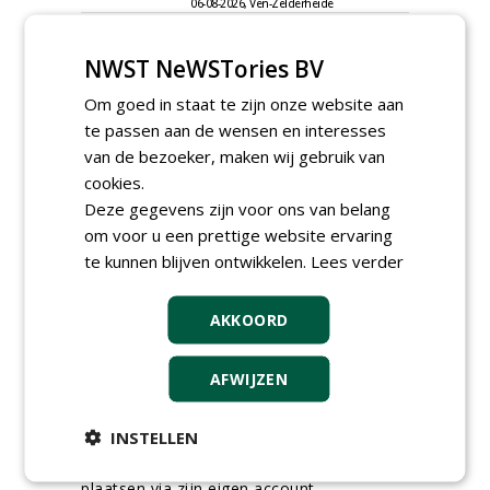
06-08-2026, Ven-Zelderheide
Kasmedewerker (fulltime) bij
DSV zaden Nederland B.V.
NWST NeWSTories BV
06-08-2026, Ven-Zelderheide
Om goed in staat te zijn onze website aan
Allround
te passen aan de wensen en interesses
magazijnmedewerker
(fulltime) bij DSV zaden
van de bezoeker, maken wij gebruik van
Nederland B.V.
cookies.
06-08-2026, Ven Zelderheide
Deze gegevens zijn voor ons van belang
meer Groene Banen
om voor u een prettige website ervaring
te kunnen blijven ontwikkelen.
Lees verder
AKKOORD
AFWIJZEN
GREEN OUTLET
INSTELLEN
Iedereen kan gratis kleine advertenties
plaatsen via zijn eigen account.