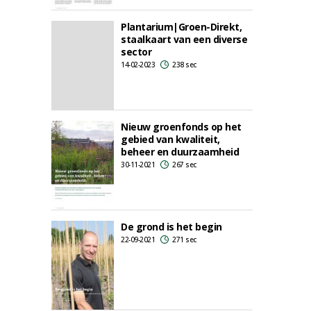
Plantarium|Groen-Direkt,
staalkaart van een diverse
sector
14-02-2023
238 sec
Nieuw groenfonds op het
gebied van kwaliteit,
beheer en duurzaamheid
30-11-2021
267 sec
De grond is het begin
22-09-2021
271 sec