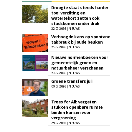
Droogte slaat steeds harder
toe: verzilting en
watertekort zetten ook
stadsbomen onder druk
22-07-2026 | NIEUWS
Verhoogde kans op spontane
takbreuk bij oude beuken
21-07-2026 | NIEUWS
Nieuwe normenboeken voor
gemeentelijk groen en
natuurbeheer verschenen
27-07-2026 | NIEUWS
Groene transfers juli
09-07-2026 | NIEUWS
Trees for All: vergeten
stukken openbare ruimte
bieden kansen voor
vergroening
29-07-2026 | NIEUWS