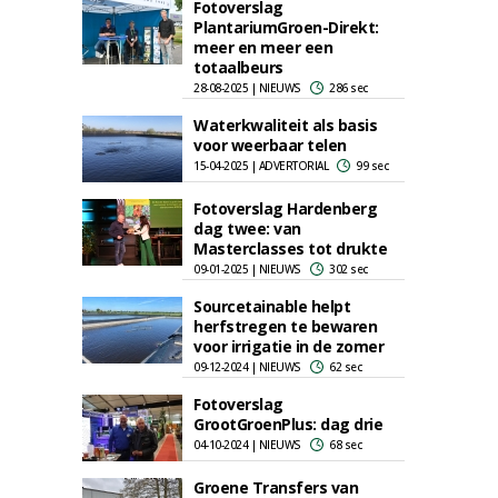
Fotoverslag
PlantariumGroen-Direkt:
meer en meer een
totaalbeurs
28-08-2025 | NIEUWS
286 sec
Waterkwaliteit als basis
voor weerbaar telen
15-04-2025 | ADVERTORIAL
99 sec
Fotoverslag Hardenberg
dag twee: van
Masterclasses tot drukte
09-01-2025 | NIEUWS
302 sec
Sourcetainable helpt
herfstregen te bewaren
voor irrigatie in de zomer
09-12-2024 | NIEUWS
62 sec
Fotoverslag
GrootGroenPlus: dag drie
04-10-2024 | NIEUWS
68 sec
Groene Transfers van