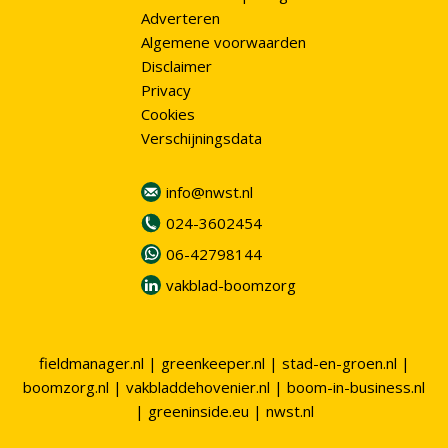
Adverteren
Algemene voorwaarden
Disclaimer
Privacy
Cookies
Verschijningsdata
info@nwst.nl
024-3602454
06-42798144
vakblad-boomzorg
fieldmanager.nl
|
greenkeeper.nl
|
stad-en-groen.nl
|
boomzorg.nl
|
vakbladdehovenier.nl
|
boom-in-business.nl
|
greeninside.eu
|
nwst.nl